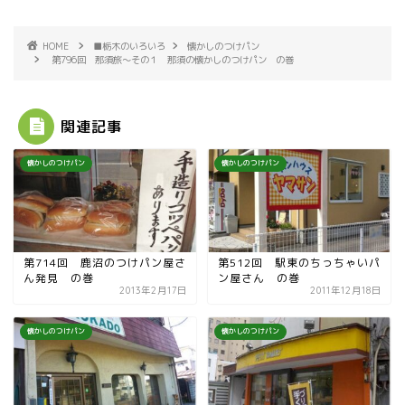
HOME
■栃木のいろいろ
懐かしのつけパン
第796回 那須旅〜その１ 那須の懐かしのつけパン の巻
関連記事
懐かしのつけパン
懐かしのつけパン
第714回 鹿沼のつけパン屋さ
第512回 駅東のちっちゃいパ
ん発見 の巻
ン屋さん の巻
2013年2月17日
2011年12月18日
懐かしのつけパン
懐かしのつけパン