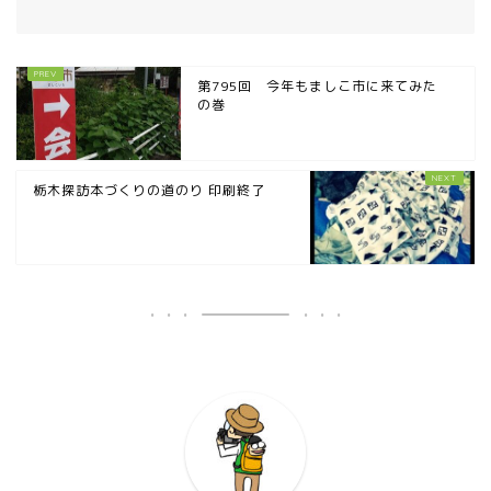
那須塩原市
塩谷町
第795回 今年もましこ市に来てみた
の巻
那須烏山市
栃木探訪本づくりの道のり 印刷終了
■県央・県東エリア
高根沢町
高根沢町のイベント
宇都宮市
宇都宮市(グルメ・カフェ)