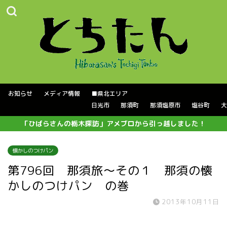
お知らせ
メディア情報
■県北エリア
日光市
那須町
那須塩原市
塩谷町
大
「ひばらさんの栃木探訪」アメブロから引っ越しました！
懐かしのつけパン
第796回 那須旅〜その１ 那須の懐
かしのつけパン の巻
2013年10月11日