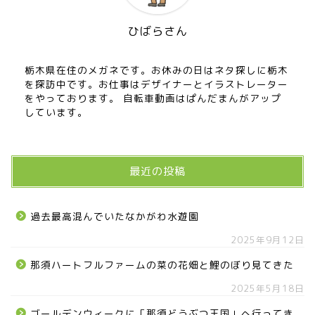
宇都宮の震災後の様子
ひばらさん
鹿沼市
栃木県在住のメガネです。お休みの日はネタ探しに栃木
を探訪中です。お仕事はデザイナーとイラストレーター
芳賀町
をやっております。 自転車動画はぱんだまんがアップ
しています。
市貝町
上三川町
最近の投稿
真岡市
過去最高混んでいたなかがわ水遊園
2025年9月12日
下野市
那須ハートフルファームの菜の花畑と鯉のぼり見てきた
壬生町
2025年5月18日
ゴールデンウィークに「那須どうぶつ王国」へ行ってき