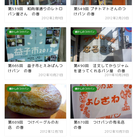
第539回 和尚塚通りのレトロ
第549回 プチトマトさんのつ
パン屋さん の巻
けパン の巻
2012年2月9日
2012年2月20日
懐かしのつけパン
懐かしのつけパン
第665回 益子市とえみぱんつ
第490回 注文してからジャム
けパン の巻
を塗ってくれるパン屋 の巻
2012年10月21日
2011年10月28日
懐かしのつけパン
懐かしのつけパン
第689回 つけベーグルのお
第670回 つけパンの有名店
店 の巻
の巻
2012年12月7日
2012年10月31日