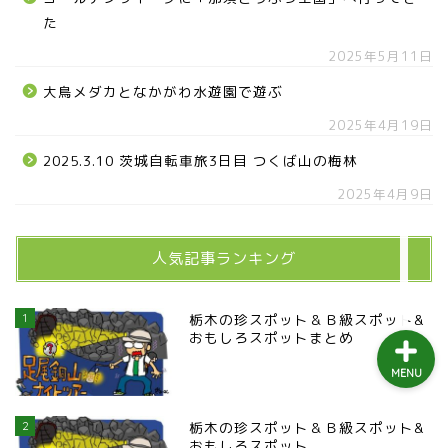
益子町
た
2025年5月11日
茂木町
大鳥メダカとなかがわ水遊園で遊ぶ
2025年4月19日
日光アイスバックス
2025.3.10 茨城自転車旅3日目 つくば山の梅林
埼玉ブロンコス
2025年4月9日
プロ野球
人気記事ランキング
1
栃木の珍スポット＆Ｂ級スポット&
おもしろスポットまとめ
MENU
2
栃木の珍スポット＆Ｂ級スポット&
おもしろスポット