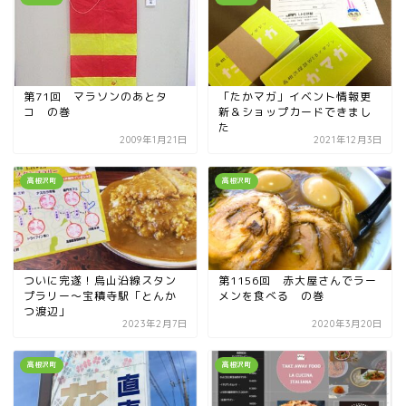
第71回 マラソンのあとタ
「たかマガ」イベント情報更
コ の巻
新＆ショップカードできまし
た
2009年1月21日
2021年12月3日
高根沢町
高根沢町
ついに完遂！烏山沿線スタン
第1156回 赤大屋さんでラー
プラリー〜宝積寺駅「とんか
メンを食べる の巻
つ渡辺」
2023年2月7日
2020年3月20日
高根沢町
高根沢町