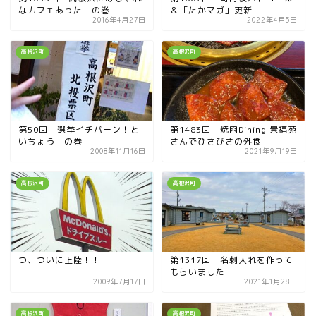
なカフェあった の巻
＆「たかマガ」更新
2016年4月27日
2022年4月5日
高根沢町
高根沢町
第50回 選挙イチバーン！と
第1483回 焼肉Dining 景福苑
いちょう の巻
さんでひさびさの外食
2008年11月16日
2021年9月19日
高根沢町
高根沢町
つ、ついに上陸！！
第1317回 名刺入れを作って
もらいました
2009年7月17日
2021年1月28日
高根沢町
高根沢町