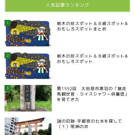
人気記事ランキング
宇都宮の震災後の様子
鹿沼市
1
栃木の珍スポット＆Ｂ級スポット&
おもしろスポットまとめ
芳賀町
市貝町
2
栃木の珍スポット＆Ｂ級スポット&
おもしろスポット
上三川町
3
第1552回 大田原市黒羽の「競走
真岡市
馬観世音・ライスシャワー供養塔」
を見てきた
下野市
4
謎の旧跡-宇都宮の七水を探して
壬生町
（１）明神の井