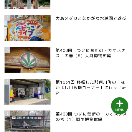
益子町
5
大鳥メダカとなかがわ水遊園で遊ぶ
茂木町
日光アイスバックス
6
第400回 ついに禁断の…カオスナ
埼玉ブロンコス
ス の巻（6）大麻博物館編
プロ野球
7
第1631回 移転した那珂川町の「な
かよし自販機コーナー」に行ってみ
た
MENU
8
第400回 ついに禁断の…カオスナス
の巻（1）戦争博物館編