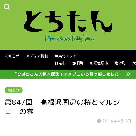
お知らせ
メディア情報
■県北エリア
日光市
那須町
那須塩原市
塩谷町
大
「ひばらさんの栃木探訪」アメブロから引っ越しました！
高根沢町
第847回 高根沢周辺の桜とマルシ
ェ の巻
2014年4月9日