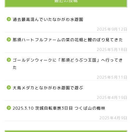
最近の投稿
那須塩原市
過去最高混んでいたなかがわ水遊園
塩谷町
2025年9月12日
那須烏山市
那須ハートフルファームの菜の花畑と鯉のぼり見てきた
2025年5月18日
■県央・県東エリア
ゴールデンウィークに「那須どうぶつ王国」へ行ってき
た
高根沢町
2025年5月11日
高根沢町のイベント
大鳥メダカとなかがわ水遊園で遊ぶ
2025年4月19日
宇都宮市
2025.3.10 茨城自転車旅3日目 つくば山の梅林
2025年4月9日
宇都宮市(グルメ・カフェ)