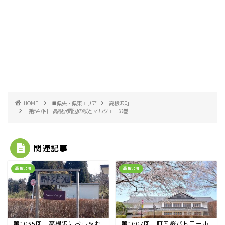
HOME
■県央・県東エリア
高根沢町
第847回 高根沢周辺の桜とマルシェ の巻
関連記事
高根沢町
高根沢町
第1035回 高根沢におしゃれ
第1607回 町内桜パトロール