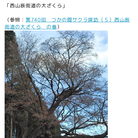
「西山辰街道の大ざくら」
（参照：
第740回 つかの間サクラ探訪（５）西山辰
街道の大ざくら の巻
）