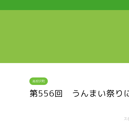
高根沢町
第556回 うんまい祭り
ス