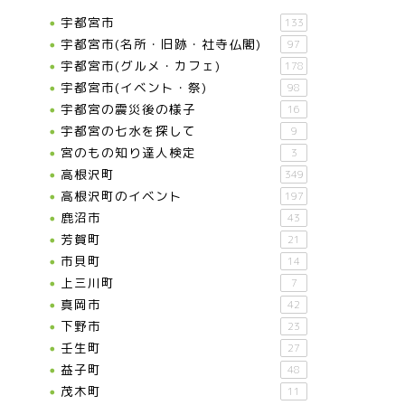
宇都宮市
133
宇都宮市(名所・旧跡・社寺仏閣)
97
宇都宮市(グルメ・カフェ)
178
宇都宮市(イベント・祭)
98
宇都宮の震災後の様子
16
宇都宮の七水を探して
9
宮のもの知り達人検定
3
高根沢町
349
高根沢町のイベント
197
鹿沼市
43
芳賀町
21
市貝町
14
上三川町
7
真岡市
42
下野市
23
壬生町
27
益子町
48
茂木町
11