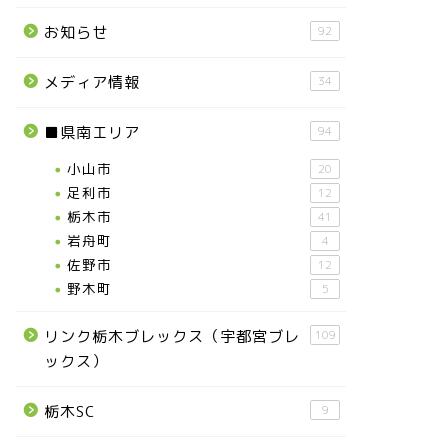
お知らせ
92
メディア情報
34
■県南エリア
94
小山市
20
足利市
12
栃木市
41
岩舟町
4
佐野市
12
野木町
5
リンク栃木ブレックス（宇都宮ブレ
109
ックス）
栃木SC
9