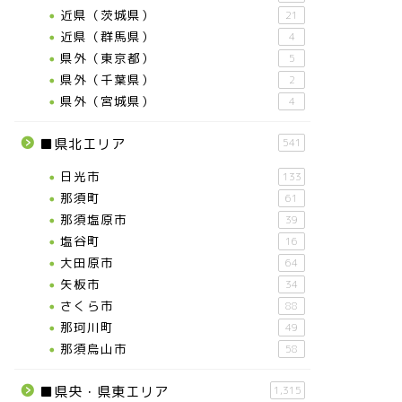
近県（茨城県）
21
近県（群馬県）
4
県外（東京都）
5
県外（千葉県）
2
県外（宮城県）
4
■県北エリア
541
日光市
133
那須町
61
那須塩原市
39
塩谷町
16
大田原市
64
矢板市
34
さくら市
88
那珂川町
49
那須烏山市
58
■県央・県東エリア
1,315