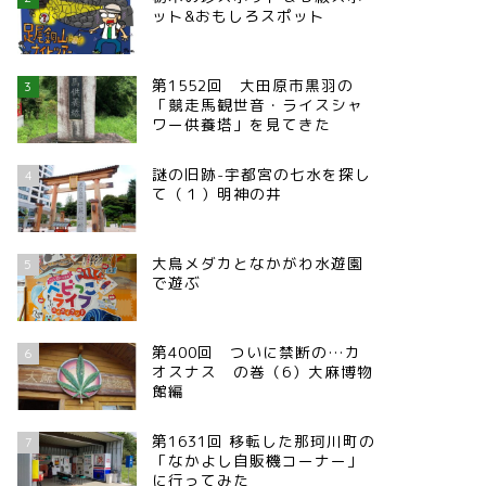
ット&おもしろスポット
第1552回 大田原市黒羽の
3
「競走馬観世音・ライスシャ
ワー供養塔」を見てきた
謎の旧跡-宇都宮の七水を探し
4
て（１）明神の井
大鳥メダカとなかがわ水遊園
5
で遊ぶ
第400回 ついに禁断の…カ
6
オスナス の巻（6）大麻博物
館編
第1631回 移転した那珂川町の
7
「なかよし自販機コーナー」
に行ってみた