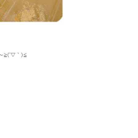
(´▽｀)≦