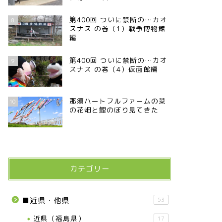
第400回 ついに禁断の…カオ
8
スナス の巻（1）戦争博物館
編
第400回 ついに禁断の…カオ
9
スナス の巻（4）仮面館編
那須ハートフルファームの菜
10
の花畑と鯉のぼり見てきた
カテゴリー
■近県・他県
53
近県（福島県）
17