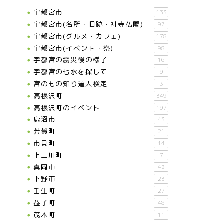
宇都宮市
133
宇都宮市(名所・旧跡・社寺仏閣)
97
宇都宮市(グルメ・カフェ)
178
宇都宮市(イベント・祭)
98
宇都宮の震災後の様子
16
宇都宮の七水を探して
9
宮のもの知り達人検定
3
高根沢町
349
高根沢町のイベント
197
鹿沼市
43
芳賀町
21
市貝町
14
上三川町
7
真岡市
42
下野市
23
壬生町
27
益子町
48
茂木町
11