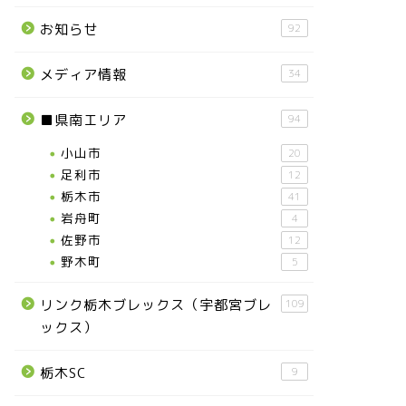
お知らせ
92
メディア情報
34
■県南エリア
94
小山市
20
足利市
12
栃木市
41
岩舟町
4
佐野市
12
野木町
5
リンク栃木ブレックス（宇都宮ブレ
109
ックス）
栃木SC
9