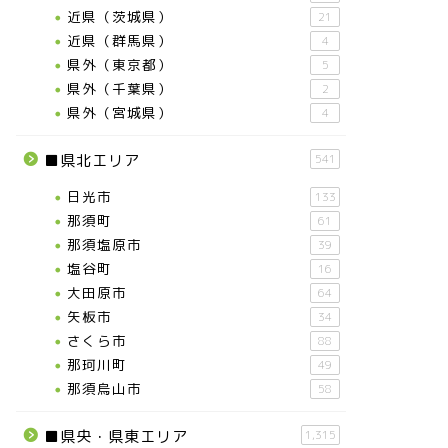
近県（茨城県）
21
近県（群馬県）
4
県外（東京都）
5
県外（千葉県）
2
県外（宮城県）
4
■県北エリア
541
日光市
133
那須町
61
那須塩原市
39
塩谷町
16
大田原市
64
矢板市
34
さくら市
88
那珂川町
49
那須烏山市
58
■県央・県東エリア
1,315