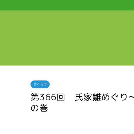
さくら市
第366回 氏家雛めぐ
の巻