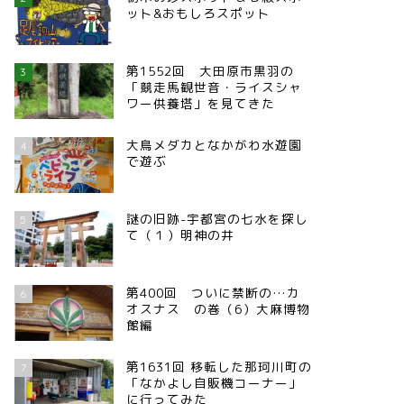
ット&おもしろスポット
第1552回 大田原市黒羽の
3
「競走馬観世音・ライスシャ
ワー供養塔」を見てきた
大鳥メダカとなかがわ水遊園
4
で遊ぶ
謎の旧跡-宇都宮の七水を探し
5
て（１）明神の井
第400回 ついに禁断の…カ
6
オスナス の巻（6）大麻博物
館編
第1631回 移転した那珂川町の
7
「なかよし自販機コーナー」
に行ってみた