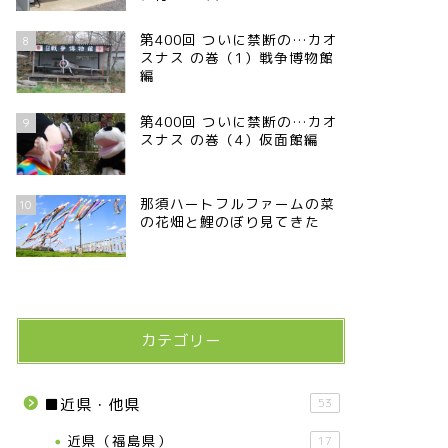
第400回 ついに禁断の…カオ
8
スナス の巻（1）戦争博物館
編
第400回 ついに禁断の…カオ
9
スナス の巻（4）仮面館編
那須ハートフルファームの菜
10
の花畑と鯉のぼり見てきた
カテゴリー
■近県・他県
53
近県（福島県）
17