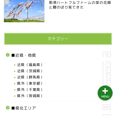
10
那須ハートフルファームの菜の花畑
益子町
と鯉のぼり見てきた
茂木町
日光アイスバックス
カテゴリー
埼玉ブロンコス
53
■近県・他県
プロ野球
近県（福島県）
17
近県（茨城県）
21
近県（群馬県）
4
県外（東京都）
5
県外（千葉県）
2
県外（宮城県）
4
MENU
541
■県北エリア