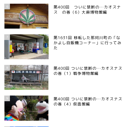
宇都宮の震災後の様子
6
第400回 ついに禁断の…カオスナ
ス の巻（6）大麻博物館編
鹿沼市
芳賀町
7
第1631回 移転した那珂川町の「な
かよし自販機コーナー」に行ってみ
た
市貝町
上三川町
8
第400回 ついに禁断の…カオスナス
の巻（1）戦争博物館編
真岡市
9
第400回 ついに禁断の…カオスナス
下野市
の巻（4）仮面館編
壬生町