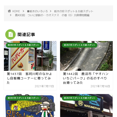
HOME
■栃木のいろいろ
栃木の珍スポット＆Ｂ級スポット
第400回 ついに禁断の…カオスナス の巻（6）大麻博物館編
関連記事
栃木の珍スポット＆Ｂ級スポット
栃木の珍スポット＆Ｂ級スポット
第1437回 那珂川町のなかよ
第1442回 鹿沼市「ヤオハン
し自販機コーナーに寄ってみ
いちごパーク」の石のすべり
た
台滑ってみた
2021年7月11日
2021年7月16日
栃木の珍スポット＆Ｂ級スポット
栃木の珍スポット＆Ｂ級スポット