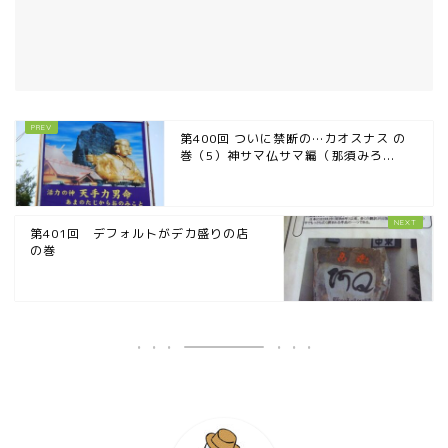
第400回 ついに禁断の…カオスナス の
巻（5）神サマ仏サマ編（那須みろ...
第401回 デフォルトがデカ盛りの店
の巻