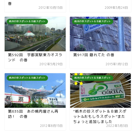
巻
2012年10月15日
2009年5月24日
栃木の珍スポット＆Ｂ級スポット
栃木の珍スポット＆Ｂ級スポット
第592回 宇都宮駅東カオスラ
第917回 隠れてた の巻
ンド の巻
2012年5月29日
2015年1月12日
栃木の珍スポット＆Ｂ級スポット
栃木の珍スポット＆Ｂ級スポット
第635回 あの焼肉屋さん再
”栃木の珍スポット＆Ｂ級スポ
訪！ の巻
ット&おもしろスポット”また
ちょっと追加しました
2012年8月15日
2022年5月3日