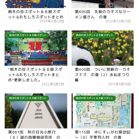
栃木の珍スポット＆Ｂ級スポ
第695回 矢板のカオスなラー
ット&おもしろスポットまとめ
メン屋さん の巻
2025年2月20日
2012年12月21日
栃木の珍スポット＆Ｂ級スポット
栃木の珍スポット＆Ｂ級スポット
”栃木の珍スポット＆Ｂ級スポ
第400回 ついに禁断の…カオ
ット&おもしろスポットまと
スナス の巻（2）水仙まつり
め”更新しました。
編
2022年5月2日
2011年5月10日
栃木の珍スポット＆Ｂ級スポット
栃木の珍スポット＆Ｂ級スポット
第661回 秋の日光小旅行
第115回 ゆにすぃがわ探訪記
（６）謎の両棲類研究所 の
～（6）平家狩人村 の巻