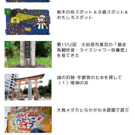
那須塩原市
2
栃木の珍スポット＆Ｂ級スポット&
おもしろスポット
塩谷町
那須烏山市
3
第1552回 大田原市黒羽の「競走
馬観世音・ライスシャワー供養塔」
■県央・県東エリア
を見てきた
高根沢町
4
謎の旧跡-宇都宮の七水を探して
（１）明神の井
高根沢町のイベント
宇都宮市
5
大鳥メダカとなかがわ水遊園で遊ぶ
宇都宮市(グルメ・カフェ)