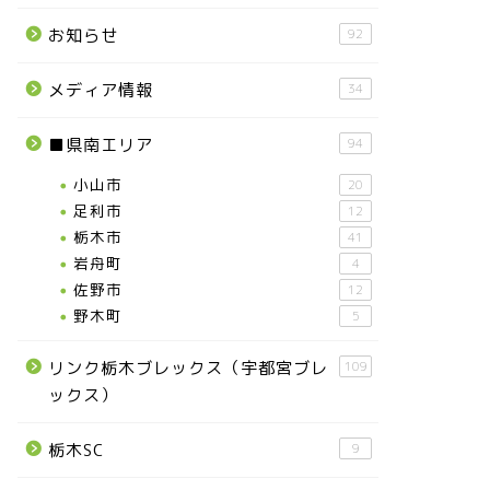
お知らせ
92
メディア情報
34
■県南エリア
94
小山市
20
足利市
12
栃木市
41
岩舟町
4
佐野市
12
野木町
5
リンク栃木ブレックス（宇都宮ブレ
109
ックス）
栃木SC
9