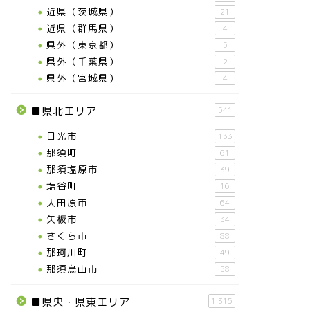
近県（茨城県）
21
近県（群馬県）
4
県外（東京都）
5
県外（千葉県）
2
県外（宮城県）
4
■県北エリア
541
日光市
133
那須町
61
那須塩原市
39
塩谷町
16
大田原市
64
矢板市
34
さくら市
88
那珂川町
49
那須烏山市
58
■県央・県東エリア
1,315