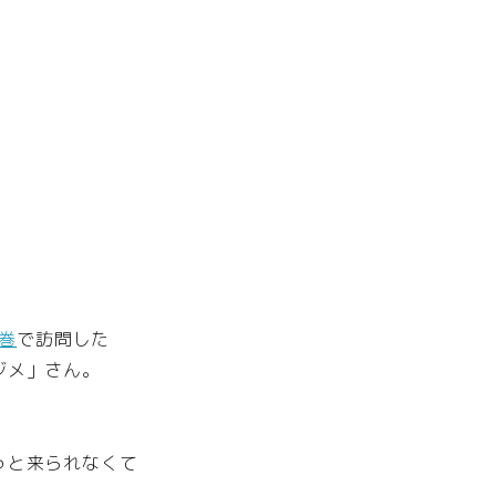
の巻
で訪問した
ジメ」さん。
っと来られなくて