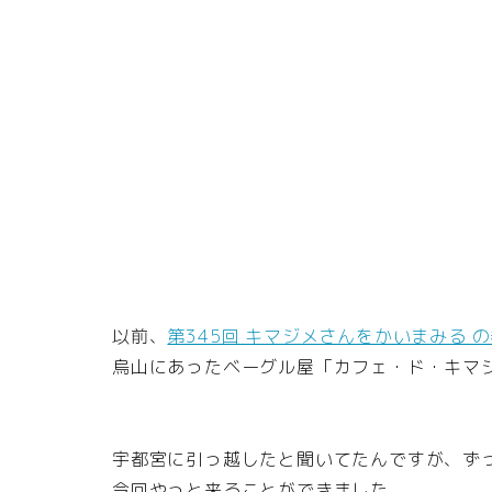
以前、
第345回 キマジメさんをかいまみる 
烏山にあったベーグル屋「カフェ・ド・キマ
宇都宮に引っ越したと聞いてたんですが、ず
今回やっと来ることができました。