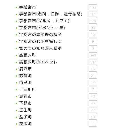
宇都宮市
133
宇都宮市(名所・旧跡・社寺仏閣)
97
宇都宮市(グルメ・カフェ)
178
宇都宮市(イベント・祭)
98
宇都宮の震災後の様子
16
宇都宮の七水を探して
9
宮のもの知り達人検定
3
高根沢町
349
高根沢町のイベント
197
鹿沼市
43
芳賀町
21
市貝町
14
上三川町
7
真岡市
42
下野市
23
壬生町
27
益子町
48
茂木町
11