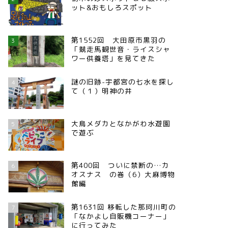
ット&おもしろスポット
第1552回 大田原市黒羽の
3
「競走馬観世音・ライスシャ
ワー供養塔」を見てきた
謎の旧跡-宇都宮の七水を探し
4
て（１）明神の井
大鳥メダカとなかがわ水遊園
5
で遊ぶ
第400回 ついに禁断の…カ
6
オスナス の巻（6）大麻博物
館編
第1631回 移転した那珂川町の
7
「なかよし自販機コーナー」
に行ってみた