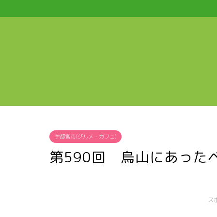
宇都宮市(グルメ・カフェ)
第590回 烏山にあった
ス