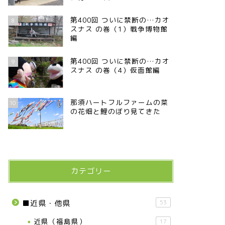
第400回 ついに禁断の…カオ
8
スナス の巻（1）戦争博物館
編
第400回 ついに禁断の…カオ
9
スナス の巻（4）仮面館編
那須ハートフルファームの菜
10
の花畑と鯉のぼり見てきた
カテゴリー
■近県・他県
53
近県（福島県）
17