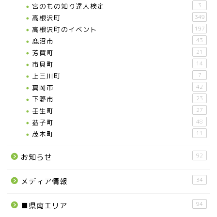
宮のもの知り達人検定
3
高根沢町
349
高根沢町のイベント
197
鹿沼市
43
芳賀町
21
市貝町
14
上三川町
7
真岡市
42
下野市
23
壬生町
27
益子町
48
茂木町
11
92
お知らせ
34
メディア情報
94
■県南エリア