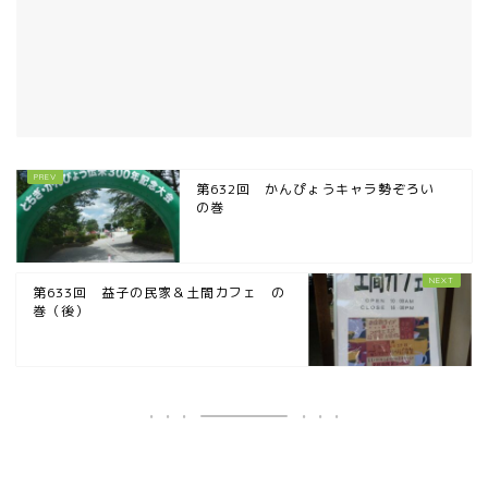
第632回 かんぴょうキャラ勢ぞろい
の巻
第633回 益子の民家＆土間カフェ の
巻（後）