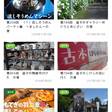
第209回 （１）流しそうめん
第768回 益子のギャラリーめ
パーティ編 〜ましたん〜の
ぐりとあじさい の巻
巻
2009年12月13日
2013年6月23日
益子町
益子町
第855回 益子の陶器市行け
第704回 益子のこけしの店に
た の巻
行く の巻
2014年5月4日
2013年1月27日
益子町
益子町