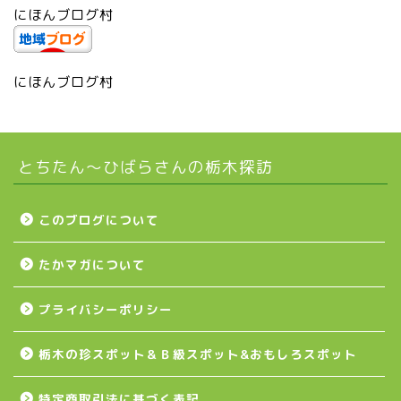
にほんブログ村
市貝町
上三川町
にほんブログ村
真岡市
とちたん〜ひばらさんの栃木探訪
下野市
壬生町
このブログについて
たかマガについて
益子町
プライバシーポリシー
茂木町
栃木の珍スポット＆Ｂ級スポット&おもしろスポット
日光アイスバックス
特定商取引法に基づく表記