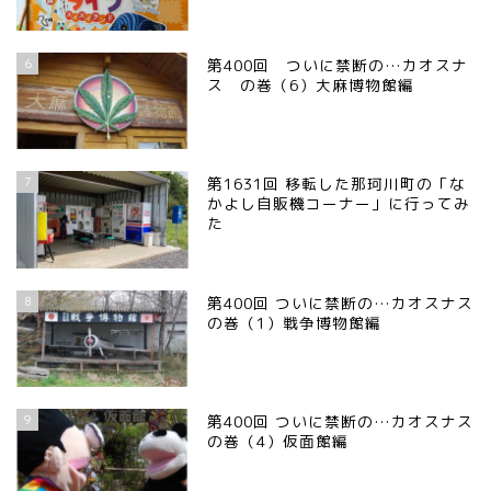
6
第400回 ついに禁断の…カオスナ
ス の巻（6）大麻博物館編
7
第1631回 移転した那珂川町の「な
かよし自販機コーナー」に行ってみ
た
8
第400回 ついに禁断の…カオスナス
の巻（1）戦争博物館編
9
第400回 ついに禁断の…カオスナス
の巻（4）仮面館編