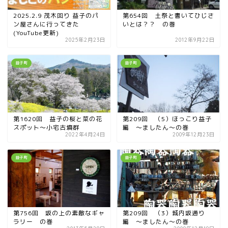
2025.2.9 茂木回り 益子のパ
第654回 土祭と書いてひじさ
ン屋さんに行ってきた
いとは？？ の巻
(YouTube更新)
2025年2月23日
2012年9月22日
益子町
益子町
第1620回 益子の桜と菜の花
第209回 （5）ほっこり益子
スポット〜小宅古墳群
編 ～ましたん～の巻
2022年4月24日
2009年12月23日
益子町
益子町
第756回 坂の上の素敵なギャ
第209回 （3）城内坂通り
ラリー の巻
編 ～ましたん～の巻