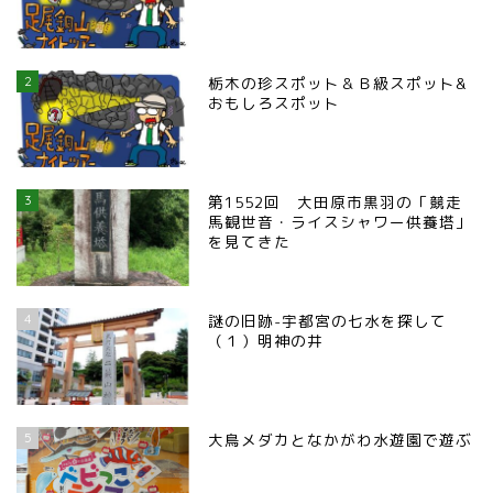
2
栃木の珍スポット＆Ｂ級スポット&
おもしろスポット
3
第1552回 大田原市黒羽の「競走
馬観世音・ライスシャワー供養塔」
を見てきた
4
謎の旧跡-宇都宮の七水を探して
（１）明神の井
5
大鳥メダカとなかがわ水遊園で遊ぶ