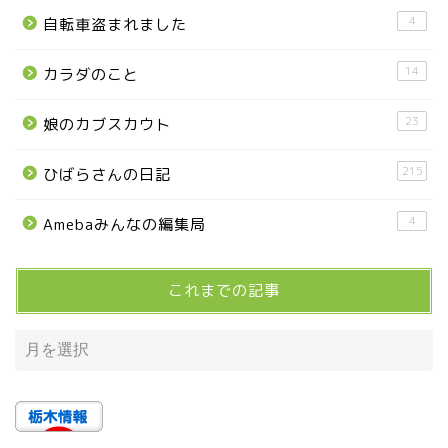
■県央・県東エリア
4
自転車盗まれました
14
カラダのこと
高根沢町
23
娘のカブスカウト
高根沢町のイベント
215
ひばらさんの日記
宇都宮市
4
Amebaみんなの編集局
宇都宮市(グルメ・カフェ)
これまでの記事
宇都宮の震災後の様子
鹿沼市
芳賀町