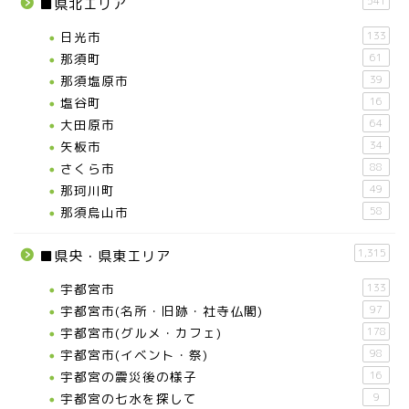
541
■県北エリア
日光市
133
那須町
61
那須塩原市
39
塩谷町
16
大田原市
64
矢板市
34
さくら市
88
那珂川町
49
那須烏山市
58
1,315
■県央・県東エリア
宇都宮市
133
宇都宮市(名所・旧跡・社寺仏閣)
97
宇都宮市(グルメ・カフェ)
178
宇都宮市(イベント・祭)
98
宇都宮の震災後の様子
16
宇都宮の七水を探して
9