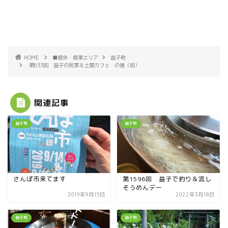
HOME
■県央・県東エリア
益子町
第633回 益子の民家＆土間カフェ の巻（前）
関連記事
益子町
益子町
さんぽ市来てます
第1596回 益子で釣り＆流し
そうめんデー
2019年9月15日
2022年3月18日
益子町
益子町