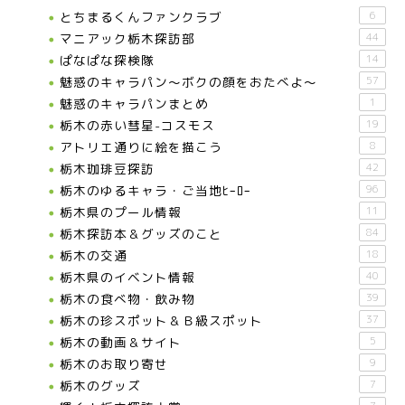
とちまるくんファンクラブ
6
マニアック栃木探訪部
44
ぱなぱな探検隊
14
魅惑のキャラパン～ボクの顔をおたべよ～
57
魅惑のキャラパンまとめ
1
栃木の赤い彗星-コスモス
19
アトリエ通りに絵を描こう
8
栃木珈琲豆探訪
42
栃木のゆるキャラ・ご当地ﾋｰﾛｰ
96
栃木県のプール情報
11
栃木探訪本＆グッズのこと
84
栃木の交通
18
栃木県のイベント情報
40
栃木の食べ物・飲み物
39
栃木の珍スポット＆Ｂ級スポット
37
栃木の動画＆サイト
5
栃木のお取り寄せ
9
栃木のグッズ
7