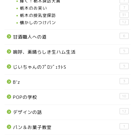
輝く！栃木探訪大賞
7
お知らせ
栃木のお笑い
7
栃木の授乳室探訪
31
メディア情報
懐かしのつけパン
12
6
甘酒職人への道
■県北エリア
5
嗚呼、素晴らしき生ハム生活
日光市
5
じいちゃんのﾌﾟﾛｼﾞｪｸﾄS
那須町
3
B’z
那須塩原市
10
POPの学校
塩谷町
12
デザインの話
那須烏山市
1
パン＆お菓子教室