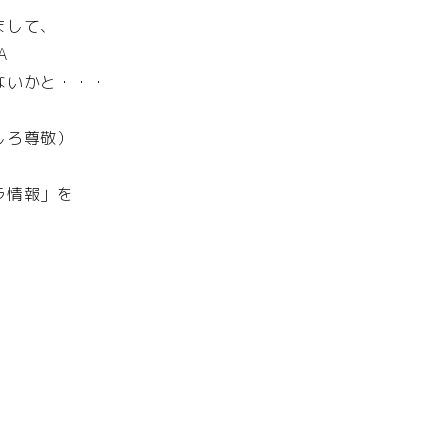
まして、
A
ないかと・・・
しろ尊敬）
ラ情報」を