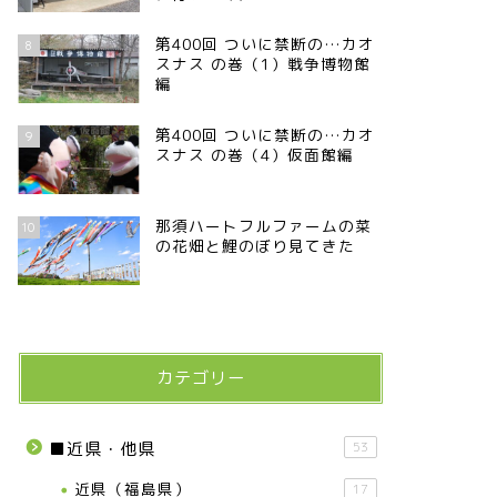
第400回 ついに禁断の…カオ
8
スナス の巻（1）戦争博物館
編
第400回 ついに禁断の…カオ
9
スナス の巻（4）仮面館編
那須ハートフルファームの菜
10
の花畑と鯉のぼり見てきた
カテゴリー
■近県・他県
53
近県（福島県）
17