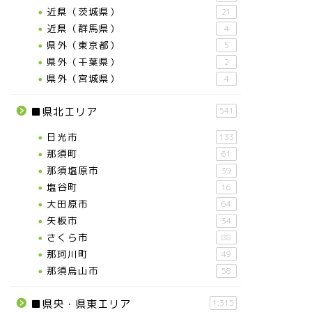
近県（茨城県）
21
近県（群馬県）
4
県外（東京都）
5
県外（千葉県）
2
県外（宮城県）
4
■県北エリア
541
日光市
133
那須町
61
那須塩原市
39
塩谷町
16
大田原市
64
矢板市
34
さくら市
88
那珂川町
49
那須烏山市
58
■県央・県東エリア
1,315