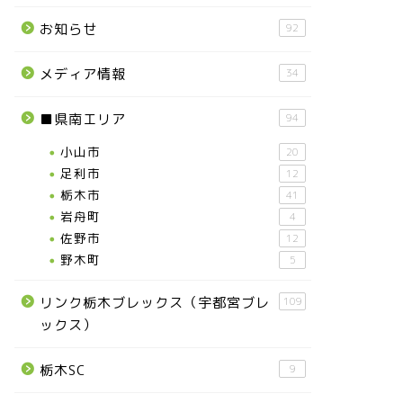
お知らせ
92
メディア情報
34
■県南エリア
94
小山市
20
足利市
12
栃木市
41
岩舟町
4
佐野市
12
野木町
5
リンク栃木ブレックス（宇都宮ブレ
109
ックス）
栃木SC
9