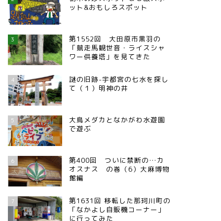
ット&おもしろスポット
第1552回 大田原市黒羽の
3
「競走馬観世音・ライスシャ
ワー供養塔」を見てきた
謎の旧跡-宇都宮の七水を探し
4
て（１）明神の井
大鳥メダカとなかがわ水遊園
5
で遊ぶ
第400回 ついに禁断の…カ
6
オスナス の巻（6）大麻博物
館編
第1631回 移転した那珂川町の
7
「なかよし自販機コーナー」
に行ってみた