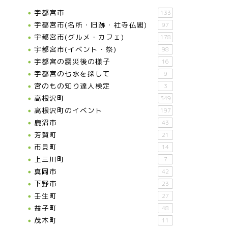
宇都宮市
133
宇都宮市(名所・旧跡・社寺仏閣)
97
宇都宮市(グルメ・カフェ)
178
宇都宮市(イベント・祭)
98
宇都宮の震災後の様子
16
宇都宮の七水を探して
9
宮のもの知り達人検定
3
高根沢町
349
高根沢町のイベント
197
鹿沼市
43
芳賀町
21
市貝町
14
上三川町
7
真岡市
42
下野市
23
壬生町
27
益子町
48
茂木町
11