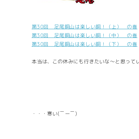
第30回 足尾銅山は楽しい銅！（上） の巻
第30回 足尾銅山は楽しい銅！（中） の巻
第30回 足尾銅山は楽しい銅！（下） の巻
本当は、この休みにも行きたいな～と思って
・・・寒い(￣ー￣)