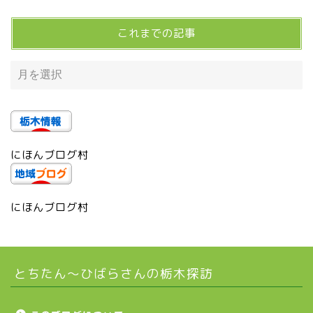
宇都宮市(グルメ・カフェ)
これまでの記事
宇都宮の震災後の様子
鹿沼市
芳賀町
にほんブログ村
市貝町
上三川町
にほんブログ村
真岡市
とちたん〜ひばらさんの栃木探訪
下野市