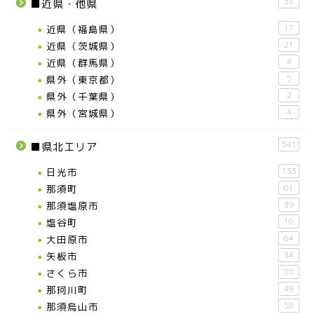
53
■近県・他県
近県（福島県）
17
近県（茨城県）
21
近県（群馬県）
4
県外（東京都）
5
県外（千葉県）
2
県外（宮城県）
4
541
■県北エリア
日光市
133
那須町
61
那須塩原市
39
塩谷町
16
大田原市
64
矢板市
34
さくら市
88
那珂川町
49
那須烏山市
58