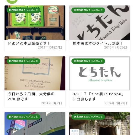
栃木探訪本＆グッズのこと
栃木探訪本＆グッズのこと
いよいよ本日販売です！
栃木探訪本のタイトル決定！
2013年10月27日
2013年7月26日
栃木探訪本＆グッズのこと
栃木探訪本＆グッズのこと
今日から２日間、大分県の
8/2・３「zine展 in Beppu」
ZINE展です
に出展します
2014年8月2日
2014年7月30日
栃木探訪本＆グッズのこと
栃木探訪本＆グッズのこと