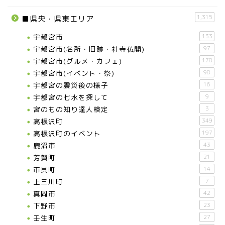
1,315
■県央・県東エリア
宇都宮市
133
宇都宮市(名所・旧跡・社寺仏閣)
97
宇都宮市(グルメ・カフェ)
178
宇都宮市(イベント・祭)
98
宇都宮の震災後の様子
16
宇都宮の七水を探して
9
宮のもの知り達人検定
3
高根沢町
349
高根沢町のイベント
197
鹿沼市
43
芳賀町
21
市貝町
14
上三川町
7
真岡市
42
下野市
23
壬生町
27