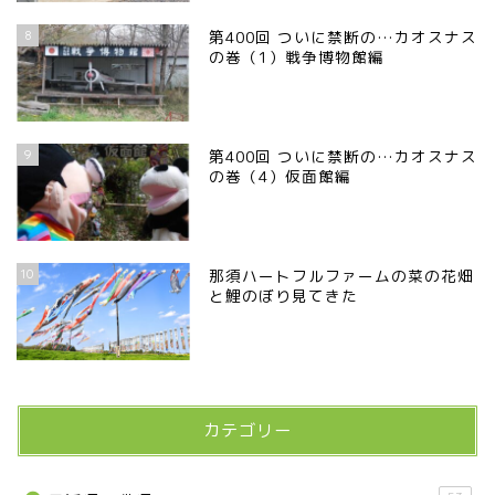
8
第400回 ついに禁断の…カオスナス
の巻（1）戦争博物館編
9
第400回 ついに禁断の…カオスナス
の巻（4）仮面館編
10
那須ハートフルファームの菜の花畑
と鯉のぼり見てきた
カテゴリー