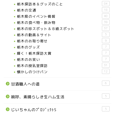
栃木探訪本＆グッズのこと
84
栃木の交通
18
栃木県のイベント情報
40
栃木の食べ物・飲み物
39
栃木の珍スポット＆Ｂ級スポット
37
栃木の動画＆サイト
5
栃木のお取り寄せ
9
栃木のグッズ
7
輝く！栃木探訪大賞
7
お知らせ
栃木のお笑い
7
栃木の授乳室探訪
31
メディア情報
懐かしのつけパン
12
6
甘酒職人への道
■県北エリア
5
嗚呼、素晴らしき生ハム生活
日光市
5
じいちゃんのﾌﾟﾛｼﾞｪｸﾄS