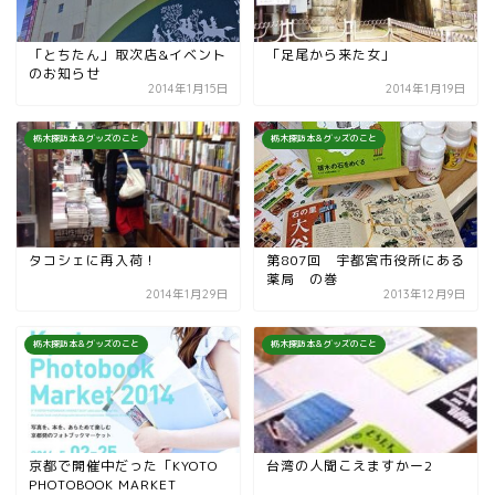
「とちたん」取次店&イベント
「足尾から来た女」
のお知らせ
2014年1月15日
2014年1月19日
栃木探訪本＆グッズのこと
栃木探訪本＆グッズのこと
タコシェに再入荷！
第807回 宇都宮市役所にある
薬局 の巻
2014年1月29日
2013年12月9日
栃木探訪本＆グッズのこと
栃木探訪本＆グッズのこと
京都で開催中だった「KYOTO
台湾の人聞こえますかー2
PHOTOBOOK MARKET