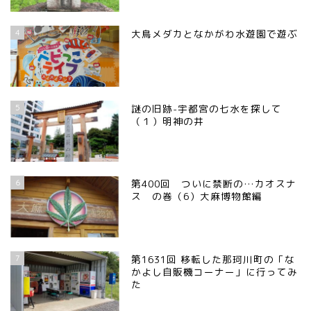
4
大鳥メダカとなかがわ水遊園で遊ぶ
5
謎の旧跡-宇都宮の七水を探して
（１）明神の井
6
第400回 ついに禁断の…カオスナ
ス の巻（6）大麻博物館編
7
第1631回 移転した那珂川町の「な
かよし自販機コーナー」に行ってみ
た