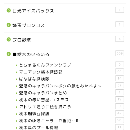
1
日光アイスバックス
1
埼玉ブロンコス
4
プロ野球
609
■栃木のいろいろ
とちまるくんファンクラブ
6
マニアック栃木探訪部
44
ぱなぱな探検隊
14
魅惑のキャラパン～ボクの顔をおたべよ～
57
魅惑のキャラパンまとめ
1
栃木の赤い彗星-コスモス
19
アトリエ通りに絵を描こう
8
栃木珈琲豆探訪
42
栃木のゆるキャラ・ご当地ﾋｰﾛｰ
96
栃木県のプール情報
11