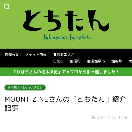
お知らせ
メディア情報
■県北エリア
日光市
那須町
那須塩原市
塩谷町
大
「ひばらさんの栃木探訪」アメブロから引っ越しました！
栃木探訪本＆グッズのこと
MOUNT ZINEさんの「とちたん」紹介
記事
2014年3月17日