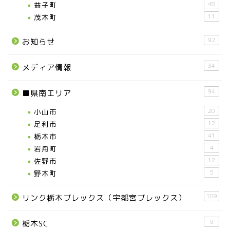
益子町
48
茂木町
11
92
お知らせ
34
メディア情報
94
■県南エリア
小山市
20
足利市
12
栃木市
41
岩舟町
4
佐野市
12
野木町
5
109
リンク栃木ブレックス（宇都宮ブレックス）
9
栃木SC