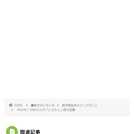
HOME
■栃木のいろいろ
栃木探訪本＆グッズのこと
MOUNT ZINEさんの「とちたん」紹介記事
関連記事