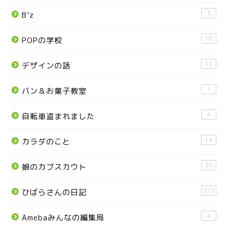
那須町
3
B’z
那須塩原市
10
POPの学校
塩谷町
12
デザインの話
那須烏山市
1
パン＆お菓子教室
■県央・県東エリア
4
自転車盗まれました
14
カラダのこと
高根沢町
23
娘のカブスカウト
高根沢町のイベント
215
ひばらさんの日記
宇都宮市
4
Amebaみんなの編集局