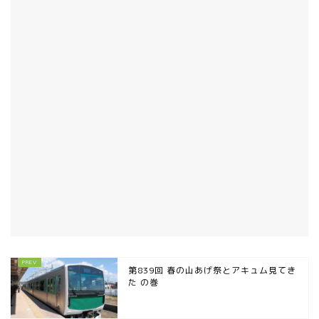
第839回 春の山あげ祭とアキュム見てき
た の巻