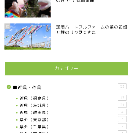
の巻（4）仮面館編
10
那須ハートフルファームの菜の花畑
と鯉のぼり見てきた
カテゴリー
53
■近県・他県
近県（福島県）
17
近県（茨城県）
21
近県（群馬県）
4
県外（東京都）
5
県外（千葉県）
2