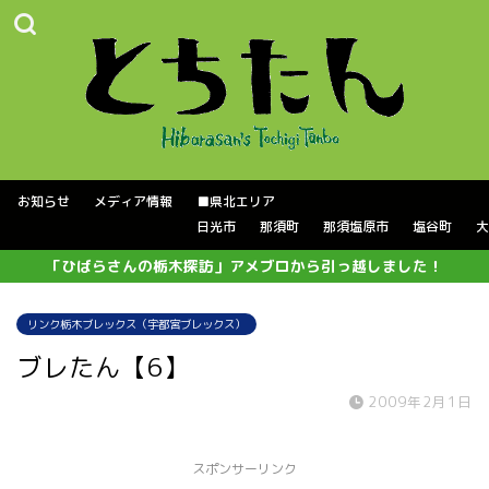
お知らせ
メディア情報
■県北エリア
日光市
那須町
那須塩原市
塩谷町
大
「ひばらさんの栃木探訪」アメブロから引っ越しました！
リンク栃木ブレックス（宇都宮ブレックス）
ブレたん【6】
2009年2月1日
スポンサーリンク