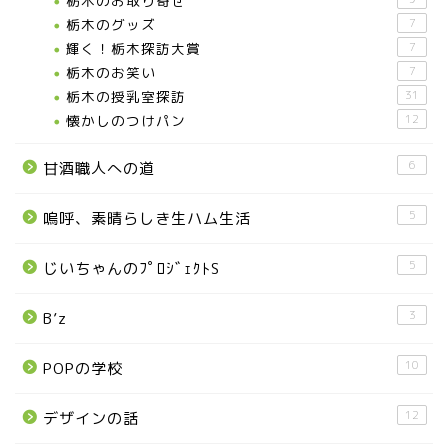
栃木のお取り寄せ
栃木のグッズ
7
輝く！栃木探訪大賞
7
お知らせ
栃木のお笑い
7
栃木の授乳室探訪
31
メディア情報
懐かしのつけパン
12
6
甘酒職人への道
■県北エリア
5
嗚呼、素晴らしき生ハム生活
日光市
5
じいちゃんのﾌﾟﾛｼﾞｪｸﾄS
那須町
3
B’z
那須塩原市
10
POPの学校
塩谷町
12
デザインの話