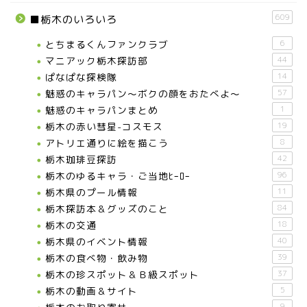
609
■栃木のいろいろ
とちまるくんファンクラブ
6
マニアック栃木探訪部
44
ぱなぱな探検隊
14
魅惑のキャラパン～ボクの顔をおたべよ～
57
魅惑のキャラパンまとめ
1
栃木の赤い彗星-コスモス
19
アトリエ通りに絵を描こう
8
栃木珈琲豆探訪
42
栃木のゆるキャラ・ご当地ﾋｰﾛｰ
96
栃木県のプール情報
11
栃木探訪本＆グッズのこと
84
栃木の交通
18
栃木県のイベント情報
40
栃木の食べ物・飲み物
39
栃木の珍スポット＆Ｂ級スポット
37
栃木の動画＆サイト
5
9