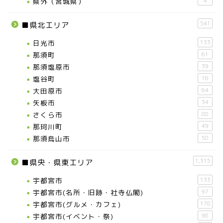
県外（宮城県）
4
541
■県北エリア
日光市
133
那須町
61
那須塩原市
39
塩谷町
16
大田原市
64
矢板市
34
さくら市
88
那珂川町
49
那須烏山市
58
1,315
■県央・県東エリア
宇都宮市
133
宇都宮市(名所・旧跡・社寺仏閣)
97
宇都宮市(グルメ・カフェ)
178
宇都宮市(イベント・祭)
98