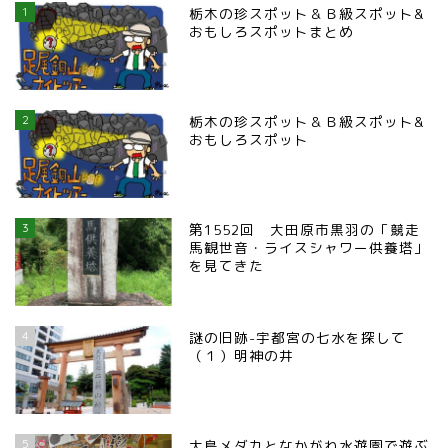
1
栃木の珍スポット＆Ｂ級スポット&
おもしろスポットまとめ
2
栃木の珍スポット＆Ｂ級スポット&
おもしろスポット
3
第1552回 大田原市黒羽の「競走
馬観世音・ライスシャワー供養塔」
を見てきた
4
謎の旧跡-宇都宮の七水を探して
（１）明神の井
5
大鳥メダカとなかがわ水遊園で遊ぶ