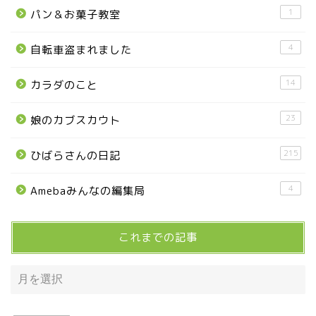
那須烏山市
1
パン＆お菓子教室
■県央・県東エリア
4
自転車盗まれました
14
カラダのこと
高根沢町
23
娘のカブスカウト
高根沢町のイベント
215
ひばらさんの日記
宇都宮市
4
Amebaみんなの編集局
宇都宮市(グルメ・カフェ)
これまでの記事
宇都宮の震災後の様子
鹿沼市