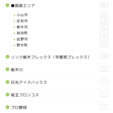
94
■県南エリア
小山市
20
足利市
12
栃木市
41
岩舟町
4
佐野市
12
野木町
5
109
リンク栃木ブレックス（宇都宮ブレックス）
9
栃木SC
1
日光アイスバックス
1
埼玉ブロンコス
4
プロ野球