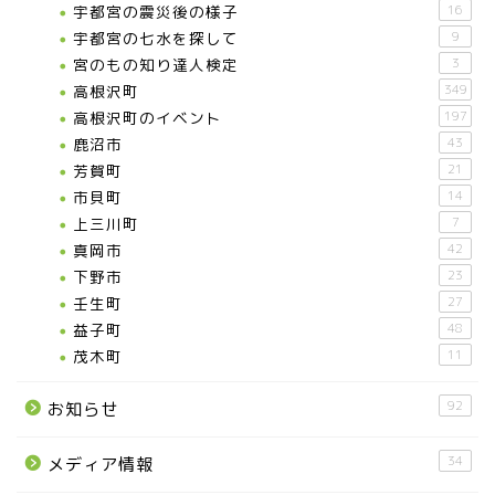
宇都宮の震災後の様子
16
宇都宮の七水を探して
9
宮のもの知り達人検定
3
高根沢町
349
高根沢町のイベント
197
鹿沼市
43
芳賀町
21
市貝町
14
上三川町
7
真岡市
42
下野市
23
壬生町
27
益子町
48
茂木町
11
92
お知らせ
34
メディア情報