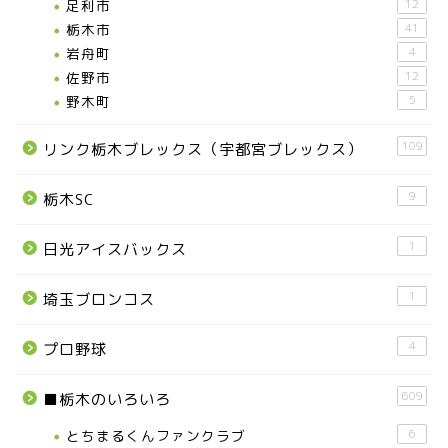
足利市
12
栃木市
41
岩舟町
4
佐野市
12
野木町
5
109
リンク栃木ブレックス（宇都宮ブレックス）
9
栃木SC
1
日光アイスバックス
1
埼玉ブロンコス
4
プロ野球
609
■栃木のいろいろ
とちまるくんファンクラブ
6