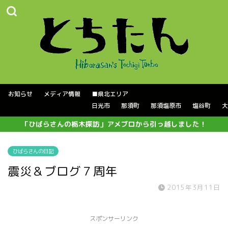
お知らせ
メディア情報
■県北エリア
日光市
那須町
那須塩原市
塩谷町
大
「ひばらさんの栃木探訪」アメブロから引っ越しました！
ひばらさんの日記
震災＆ブログ７周年
2015年3月11日
スポンサーリンク