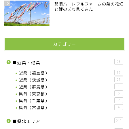
10
那須ハートフルファームの菜の花畑
と鯉のぼり見てきた
カテゴリー
53
■近県・他県
近県（福島県）
17
近県（茨城県）
21
近県（群馬県）
4
県外（東京都）
5
県外（千葉県）
2
県外（宮城県）
4
541
■県北エリア