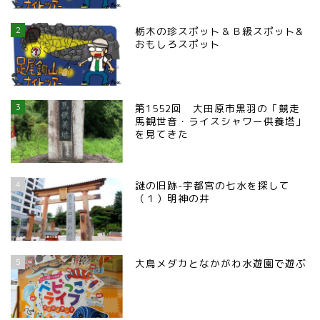
2
栃木の珍スポット＆Ｂ級スポット&
おもしろスポット
3
第1552回 大田原市黒羽の「競走
馬観世音・ライスシャワー供養塔」
を見てきた
4
謎の旧跡-宇都宮の七水を探して
（１）明神の井
5
大鳥メダカとなかがわ水遊園で遊ぶ