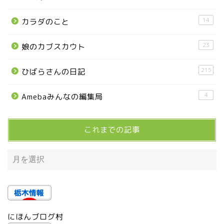
14
カラダのこと
高根沢町
23
娘のカブスカウト
高根沢町のイベント
215
ひばらさんの日記
宇都宮市
4
Amebaみんなの編集局
宇都宮市(グルメ・カフェ)
これまでの記事
宇都宮の震災後の様子
鹿沼市
芳賀町
にほんブログ村
市貝町