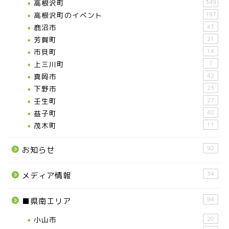
高根沢町
349
高根沢町のイベント
197
鹿沼市
43
芳賀町
21
市貝町
14
上三川町
7
真岡市
42
下野市
23
壬生町
27
益子町
48
茂木町
11
92
お知らせ
34
メディア情報
94
■県南エリア
小山市
20