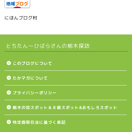
上三川町
にほんブログ村
真岡市
とちたん〜ひばらさんの栃木探訪
下野市
壬生町
このブログについて
たかマガについて
益子町
プライバシーポリシー
茂木町
栃木の珍スポット＆Ｂ級スポット&おもしろスポット
日光アイスバックス
特定商取引法に基づく表記
埼玉ブロンコス