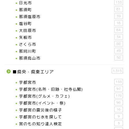
日光市
133
那須町
61
那須塩原市
39
塩谷町
16
大田原市
64
矢板市
34
さくら市
88
那珂川町
49
那須烏山市
58
1,315
■県央・県東エリア
宇都宮市
133
宇都宮市(名所・旧跡・社寺仏閣)
97
宇都宮市(グルメ・カフェ)
178
宇都宮市(イベント・祭)
98
宇都宮の震災後の様子
16
宇都宮の七水を探して
9
宮のもの知り達人検定
3