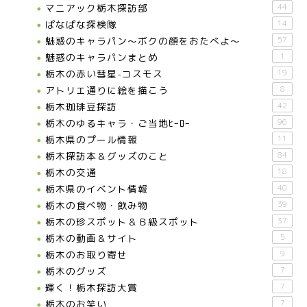
マニアック栃木探訪部
44
ぱなぱな探検隊
14
魅惑のキャラパン～ボクの顔をおたべよ～
57
魅惑のキャラパンまとめ
1
栃木の赤い彗星-コスモス
19
アトリエ通りに絵を描こう
8
栃木珈琲豆探訪
42
栃木のゆるキャラ・ご当地ﾋｰﾛｰ
96
栃木県のプール情報
11
栃木探訪本＆グッズのこと
84
栃木の交通
18
栃木県のイベント情報
40
栃木の食べ物・飲み物
39
栃木の珍スポット＆Ｂ級スポット
37
栃木の動画＆サイト
5
栃木のお取り寄せ
9
栃木のグッズ
7
輝く！栃木探訪大賞
7
お知らせ
栃木のお笑い
7