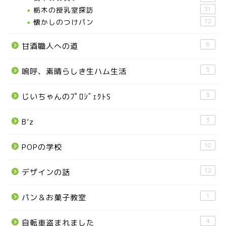
栃木の授乳室探訪
31
懐かしのつけパン
12
メディア情報
6
甘酒職人への道
■県北エリア
5
嗚呼、素晴らしき生ハム生活
日光市
5
じいちゃんのﾌﾟﾛｼﾞｪｸﾄS
那須町
3
B’z
那須塩原市
10
POPの学校
塩谷町
12
デザインの話
那須烏山市
1
パン＆お菓子教室
■県央・県東エリア
4
自転車盗まれました