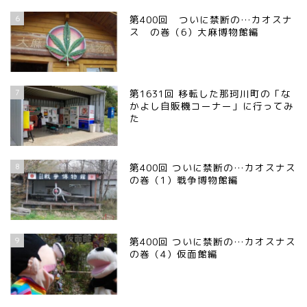
6
第400回 ついに禁断の…カオスナ
ス の巻（6）大麻博物館編
7
第1631回 移転した那珂川町の「な
かよし自販機コーナー」に行ってみ
た
8
第400回 ついに禁断の…カオスナス
の巻（1）戦争博物館編
9
第400回 ついに禁断の…カオスナス
の巻（4）仮面館編