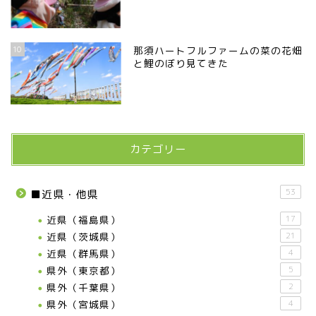
10
那須ハートフルファームの菜の花畑
と鯉のぼり見てきた
カテゴリー
53
■近県・他県
近県（福島県）
17
近県（茨城県）
21
近県（群馬県）
4
県外（東京都）
5
県外（千葉県）
2
県外（宮城県）
4