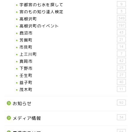
宇都宮の七水を探して
9
宮のもの知り達人検定
3
高根沢町
349
高根沢町のイベント
197
鹿沼市
43
芳賀町
21
市貝町
14
上三川町
7
真岡市
42
下野市
23
壬生町
27
益子町
48
茂木町
11
92
お知らせ
34
メディア情報