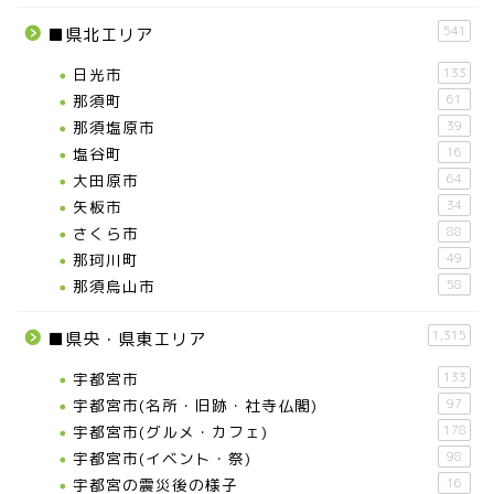
541
■県北エリア
日光市
133
那須町
61
那須塩原市
39
塩谷町
16
大田原市
64
矢板市
34
さくら市
88
那珂川町
49
那須烏山市
58
1,315
■県央・県東エリア
宇都宮市
133
宇都宮市(名所・旧跡・社寺仏閣)
97
宇都宮市(グルメ・カフェ)
178
宇都宮市(イベント・祭)
98
宇都宮の震災後の様子
16