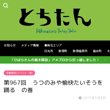
お知らせ
メディア情報
■県北エリア
日光市
那須町
那須塩原市
塩谷町
大
「ひばらさんの栃木探訪」アメブロから引っ越しました！
宇都宮市(イベント・祭)
第967回 うつのみや愉快たいそうを
踊る の巻
2015年5月6日