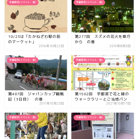
宇都宮市(イベント・祭)
宇都宮市(イベント・祭)
10/23は「たかねざわ駅の前
第277回 スズメの花火を県庁
のマーケット」
から の巻
2016年10月22日
2010年8月5日
宇都宮市(イベント・祭)
宇都宮市(イベント・祭)
第487回 ジャパンカップ観戦
第1502回 宇都宮で花と緑の
記（3日目） の巻
ウォークラリーとご当地パン
2011年10月23日
2021年10月17日
宇都宮市(イベント・祭)
宇都宮市(イベント・祭)