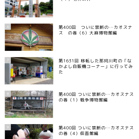
6
第400回 ついに禁断の…カオスナ
ス の巻（6）大麻博物館編
7
第1631回 移転した那珂川町の「な
かよし自販機コーナー」に行ってみ
た
8
第400回 ついに禁断の…カオスナス
の巻（1）戦争博物館編
9
第400回 ついに禁断の…カオスナス
の巻（4）仮面館編