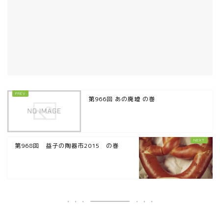
第966回 あの廃墟 の巻
第968回 益子の陶器市2015 の巻