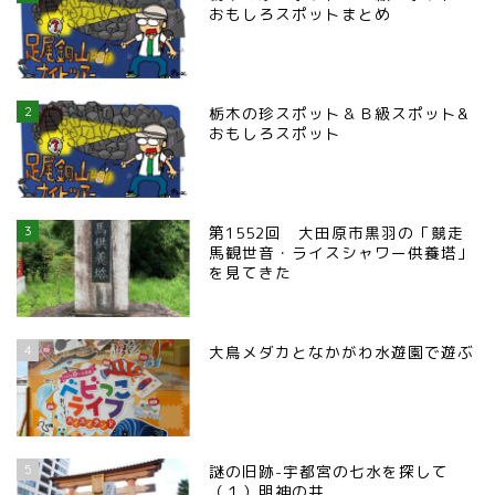
おもしろスポットまとめ
2
栃木の珍スポット＆Ｂ級スポット&
おもしろスポット
3
第1552回 大田原市黒羽の「競走
馬観世音・ライスシャワー供養塔」
を見てきた
4
大鳥メダカとなかがわ水遊園で遊ぶ
5
謎の旧跡-宇都宮の七水を探して
（１）明神の井