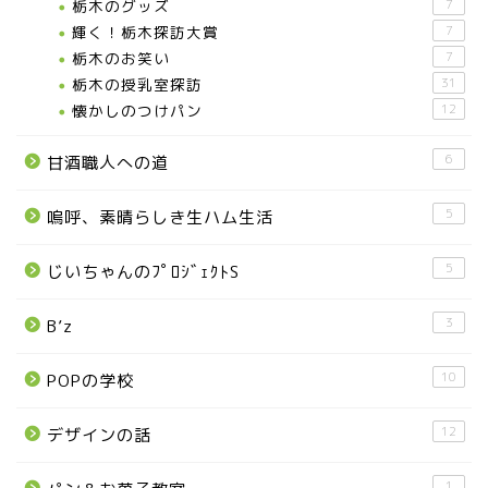
栃木のグッズ
7
輝く！栃木探訪大賞
7
お知らせ
栃木のお笑い
7
栃木の授乳室探訪
31
メディア情報
懐かしのつけパン
12
6
甘酒職人への道
■県北エリア
5
嗚呼、素晴らしき生ハム生活
日光市
5
じいちゃんのﾌﾟﾛｼﾞｪｸﾄS
那須町
3
B’z
那須塩原市
10
POPの学校
塩谷町
12
デザインの話
那須烏山市
1