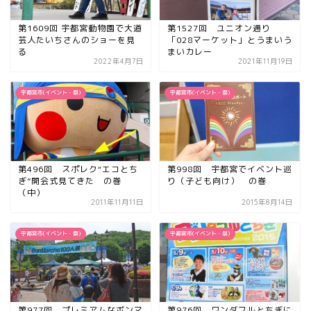
第1609回 宇都宮動物園で大道
第1527回 ユニオン通り
芸人たいちさんのショーを見
「028マーケット」とうまいう
る
まいカレー
2022年4月7日
2021年11月19日
宇都宮市(イベント・祭)
宇都宮市(イベント・祭)
第496回 スポレク“エコとち
第998回 宇都宮でイベント巡
ぎ”開会式見てきた の巻
り（子ども向け） の巻
（中）
2011年11月11日
2015年8月14日
宇都宮市(イベント・祭)
宇都宮市(イベント・祭)
第977回 プレミアムなボンマ
第976回 ワンダフルとちぎに