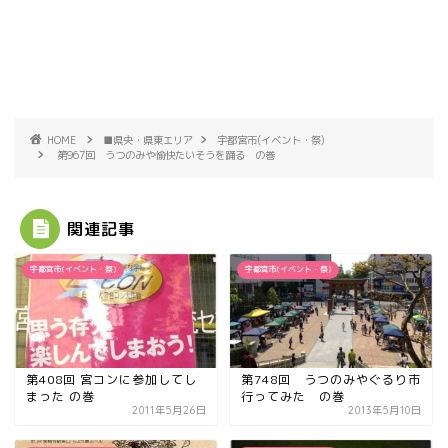
HOME
■県央・県東エリア
宇都宮市(イベント・祭)
第967回 うつのみや愉快たいそうを踊る の巻
関連記事
宇都宮市(イベント・祭)
宇都宮市(イベント・祭)
第408回 宮コンに参加してし
第748回 うつのみやぐるり市
まった の巻
行ってみた の巻
2011年5月26日
2013年5月10日