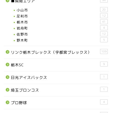
94
■県南エリア
小山市
20
足利市
12
栃木市
41
岩舟町
4
佐野市
12
野木町
5
109
リンク栃木ブレックス（宇都宮ブレックス）
9
栃木SC
1
日光アイスバックス
1
埼玉ブロンコス
4
プロ野球