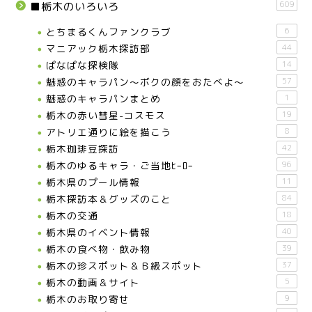
609
■栃木のいろいろ
とちまるくんファンクラブ
6
マニアック栃木探訪部
44
ぱなぱな探検隊
14
魅惑のキャラパン～ボクの顔をおたべよ～
57
魅惑のキャラパンまとめ
1
栃木の赤い彗星-コスモス
19
アトリエ通りに絵を描こう
8
栃木珈琲豆探訪
42
栃木のゆるキャラ・ご当地ﾋｰﾛｰ
96
栃木県のプール情報
11
栃木探訪本＆グッズのこと
84
栃木の交通
18
栃木県のイベント情報
40
栃木の食べ物・飲み物
39
栃木の珍スポット＆Ｂ級スポット
37
栃木の動画＆サイト
5
栃木のお取り寄せ
9