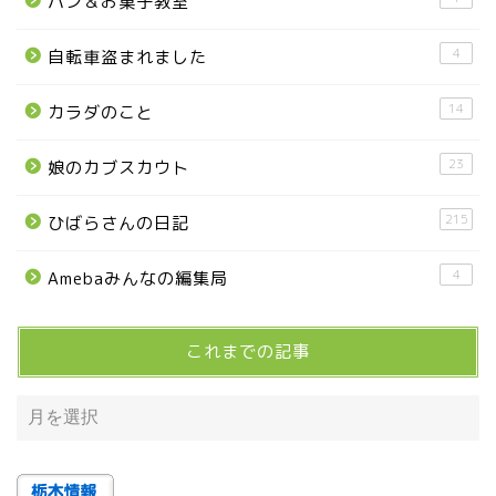
パン＆お菓子教室
■県央・県東エリア
4
自転車盗まれました
14
カラダのこと
高根沢町
23
娘のカブスカウト
高根沢町のイベント
215
ひばらさんの日記
宇都宮市
4
Amebaみんなの編集局
宇都宮市(グルメ・カフェ)
これまでの記事
宇都宮の震災後の様子
鹿沼市
芳賀町