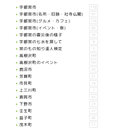
宇都宮市
133
宇都宮市(名所・旧跡・社寺仏閣)
97
宇都宮市(グルメ・カフェ)
178
宇都宮市(イベント・祭)
98
宇都宮の震災後の様子
16
宇都宮の七水を探して
9
宮のもの知り達人検定
3
高根沢町
349
高根沢町のイベント
197
鹿沼市
43
芳賀町
21
市貝町
14
上三川町
7
真岡市
42
下野市
23
壬生町
27
益子町
48
茂木町
11