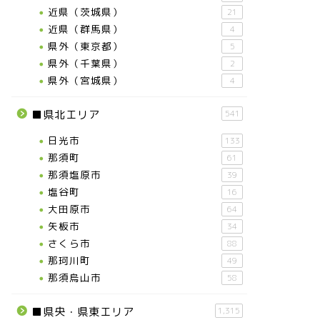
近県（茨城県）
21
近県（群馬県）
4
県外（東京都）
5
県外（千葉県）
2
県外（宮城県）
4
■県北エリア
541
日光市
133
那須町
61
那須塩原市
39
塩谷町
16
大田原市
64
矢板市
34
さくら市
88
那珂川町
49
那須烏山市
58
■県央・県東エリア
1,315