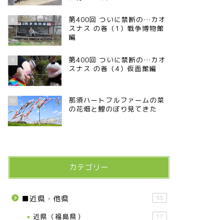
第400回 ついに禁断の…カオ
8
スナス の巻（1）戦争博物館
編
第400回 ついに禁断の…カオ
9
スナス の巻（4）仮面館編
那須ハートフルファームの菜
10
の花畑と鯉のぼり見てきた
カテゴリー
■近県・他県
53
近県（福島県）
17