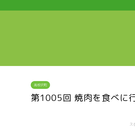
高根沢町
第1005回 焼肉を食べに
ス