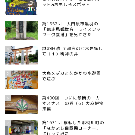
ット&おもしろスポット
第1552回 大田原市黒羽の
3
「競走馬観世音・ライスシャ
ワー供養塔」を見てきた
謎の旧跡-宇都宮の七水を探し
4
て（１）明神の井
大鳥メダカとなかがわ水遊園
5
で遊ぶ
第400回 ついに禁断の…カ
6
オスナス の巻（6）大麻博物
館編
第1631回 移転した那珂川町の
7
「なかよし自販機コーナー」
に行ってみた