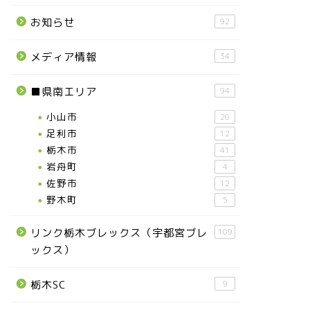
お知らせ
92
メディア情報
34
■県南エリア
94
小山市
20
足利市
12
栃木市
41
岩舟町
4
佐野市
12
野木町
5
リンク栃木ブレックス（宇都宮ブレ
109
ックス）
栃木SC
9