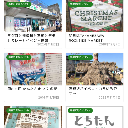
高根沢町のイベント
高根沢町のイベント
マグロと横須賀と軍艦とデモ
明日はTAKANEZAWA
とカレーとイベント情報
ROCKSIDE MARKET
2023年11月2日
2018年12月7日
高根沢町のイベント
高根沢町のイベント
第891回 たんたんまつり の巻
高根沢がイベントいろいろで
す〜
2014年11月8日
2022年11月4日
高根沢町のイベント
高根沢町のイベント