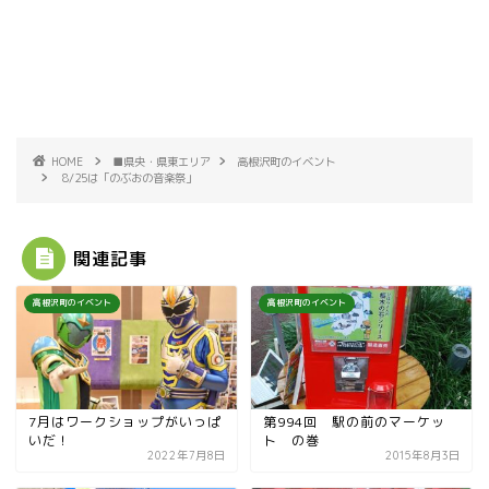
HOME
■県央・県東エリア
高根沢町のイベント
8/25は「のぶおの音楽祭」
関連記事
高根沢町のイベント
高根沢町のイベント
7月はワークショップがいっぱ
第994回 駅の前のマーケッ
いだ！
ト の巻
2022年7月8日
2015年8月3日