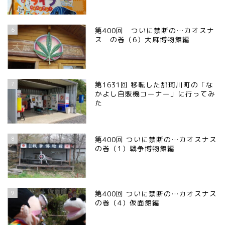
6
第400回 ついに禁断の…カオスナ
ス の巻（6）大麻博物館編
7
第1631回 移転した那珂川町の「な
かよし自販機コーナー」に行ってみ
た
8
第400回 ついに禁断の…カオスナス
の巻（1）戦争博物館編
9
第400回 ついに禁断の…カオスナス
の巻（4）仮面館編