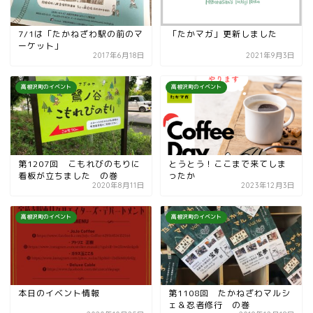
7/1は「たかねざわ駅の前のマ
「たかマガ」更新しました
ーケット」
2017年6月18日
2021年9月3日
高根沢町のイベント
高根沢町のイベント
第1207回 こもれびのもりに
とうとう！ここまで来てしま
看板が立ちました の巻
ったか
2020年8月11日
2023年12月3日
高根沢町のイベント
高根沢町のイベント
本日のイベント情報
第1108回 たかねざわマルシ
ェ＆忍者修行 の巻