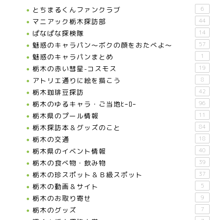
とちまるくんファンクラブ
6
マニアック栃木探訪部
44
ぱなぱな探検隊
14
魅惑のキャラパン～ボクの顔をおたべよ～
57
魅惑のキャラパンまとめ
1
栃木の赤い彗星-コスモス
19
アトリエ通りに絵を描こう
8
栃木珈琲豆探訪
42
栃木のゆるキャラ・ご当地ﾋｰﾛｰ
96
栃木県のプール情報
11
栃木探訪本＆グッズのこと
84
栃木の交通
18
栃木県のイベント情報
40
栃木の食べ物・飲み物
39
栃木の珍スポット＆Ｂ級スポット
37
栃木の動画＆サイト
5
栃木のお取り寄せ
9
栃木のグッズ
7