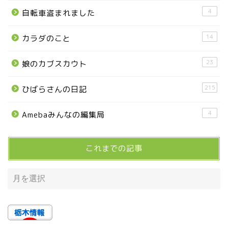
■県央・県東エリア
4
自転車盗まれました
14
カラダのこと
高根沢町
23
娘のカブスカウト
高根沢町のイベント
215
ひばらさんの日記
宇都宮市
4
Amebaみんなの編集局
宇都宮市(グルメ・カフェ)
これまでの記事
宇都宮の震災後の様子
鹿沼市
芳賀町