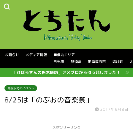
お知らせ
メディア情報
■県北エリア
日光市
那須町
那須塩原市
塩谷町
大
「ひばらさんの栃木探訪」アメブロから引っ越しました！
高根沢町のイベント
8/25は「のぶおの音楽祭」
2017年8月8日
スポンサーリンク