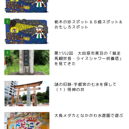
2
栃木の珍スポット＆Ｂ級スポット&
おもしろスポット
3
第1552回 大田原市黒羽の「競走
馬観世音・ライスシャワー供養塔」
を見てきた
4
謎の旧跡-宇都宮の七水を探して
（１）明神の井
5
大鳥メダカとなかがわ水遊園で遊ぶ