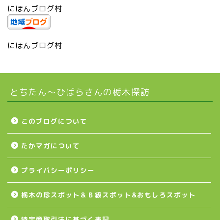
にほんブログ村
市貝町
上三川町
にほんブログ村
真岡市
とちたん〜ひばらさんの栃木探訪
下野市
壬生町
このブログについて
たかマガについて
益子町
プライバシーポリシー
茂木町
栃木の珍スポット＆Ｂ級スポット&おもしろスポット
日光アイスバックス
特定商取引法に基づく表記