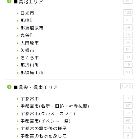
541
■県北エリア
日光市
133
那須町
61
那須塩原市
39
塩谷町
16
大田原市
64
矢板市
34
さくら市
88
那珂川町
49
那須烏山市
58
1,315
■県央・県東エリア
宇都宮市
133
宇都宮市(名所・旧跡・社寺仏閣)
97
宇都宮市(グルメ・カフェ)
178
宇都宮市(イベント・祭)
98
宇都宮の震災後の様子
16
宇都宮の七水を探して
9