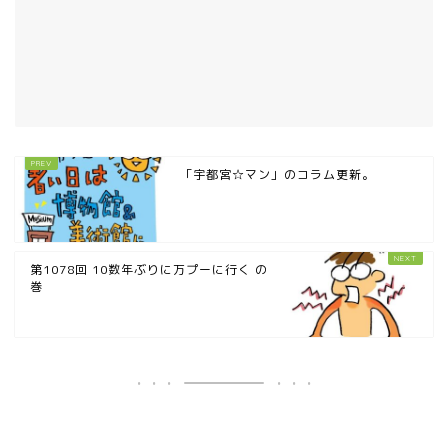
「宇都宮☆マン」のコラム更新。
第1078回 10数年ぶりに万プーに行く の
巻