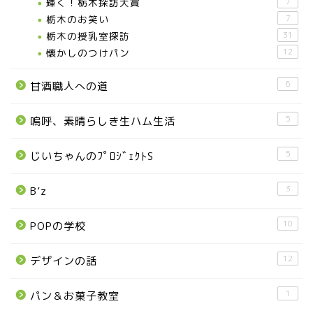
輝く！栃木探訪大賞
7
お知らせ
栃木のお笑い
7
栃木の授乳室探訪
31
メディア情報
懐かしのつけパン
12
6
甘酒職人への道
■県北エリア
5
嗚呼、素晴らしき生ハム生活
日光市
5
じいちゃんのﾌﾟﾛｼﾞｪｸﾄS
那須町
3
B’z
那須塩原市
10
POPの学校
塩谷町
12
デザインの話
那須烏山市
1
パン＆お菓子教室