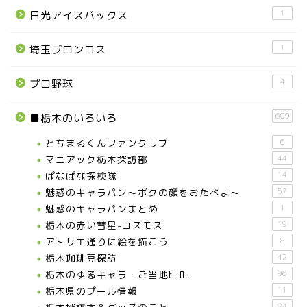
1
日光アイスバックス
1
埼玉ブロンコス
4
プロ野球
609
■栃木のいろいろ
とちまるくんファンクラブ
6
マニアック栃木探訪部
44
ぱなぱな探検隊
14
魅惑のキャラパン～ボクの顔をおたべよ～
57
魅惑のキャラパンまとめ
1
栃木の赤い彗星-コスモス
19
アトリエ通りに絵を描こう
8
栃木珈琲豆探訪
42
栃木のゆるキャラ・ご当地ﾋｰﾛｰ
96
栃木県のプール情報
11
84