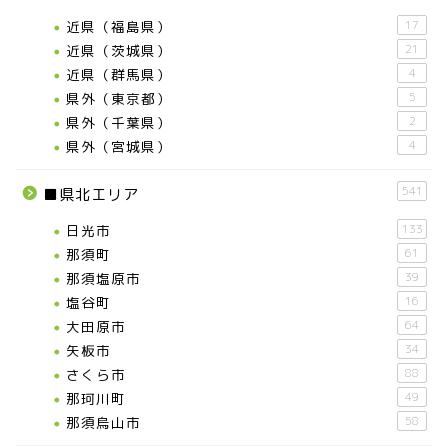
近県（福島県）
17
近県（茨城県）
21
近県（群馬県）
4
県外（東京都）
5
県外（千葉県）
2
県外（宮城県）
4
541
■県北エリア
日光市
133
那須町
61
那須塩原市
39
塩谷町
16
大田原市
64
矢板市
34
さくら市
88
那珂川町
49
那須烏山市
58