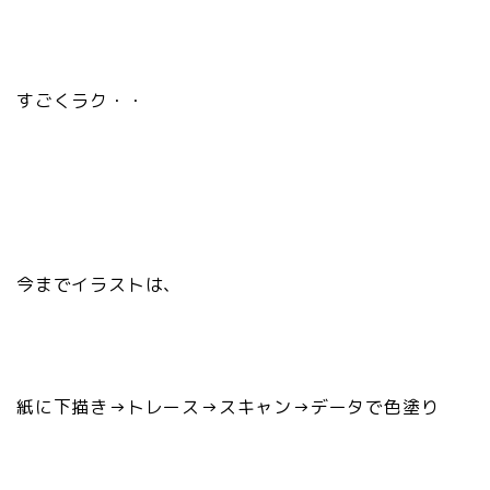
すごくラク・・
今までイラストは、
紙に下描き→トレース→スキャン→データで色塗り