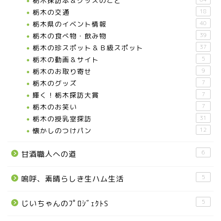
栃木探訪本＆グッズのこと
栃木の交通
18
栃木県のイベント情報
40
栃木の食べ物・飲み物
39
栃木の珍スポット＆Ｂ級スポット
37
栃木の動画＆サイト
5
栃木のお取り寄せ
9
栃木のグッズ
7
輝く！栃木探訪大賞
7
お知らせ
栃木のお笑い
7
栃木の授乳室探訪
31
懐かしのつけパン
12
メディア情報
6
甘酒職人への道
■県北エリア
5
嗚呼、素晴らしき生ハム生活
日光市
5
じいちゃんのﾌﾟﾛｼﾞｪｸﾄS
那須町