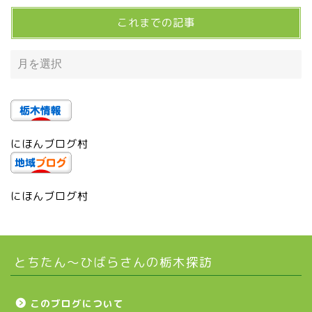
これまでの記事
宇都宮の震災後の様子
鹿沼市
芳賀町
にほんブログ村
市貝町
上三川町
にほんブログ村
真岡市
とちたん〜ひばらさんの栃木探訪
下野市
壬生町
このブログについて