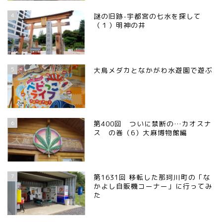
4
謎の旧跡-宇都宮の七水を探して
（１）明神の井
5
大鳥メダカとなかがわ水遊園で遊ぶ
6
第400回 ついに禁断の…カオスナ
ス の巻（6）大麻博物館編
7
第1631回 移転した那珂川町の「な
かよし自販機コーナー」に行ってみ
た