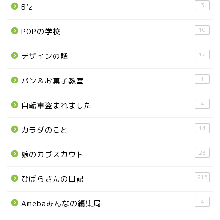
3
B’z
那須塩原市
10
POPの学校
塩谷町
12
デザインの話
那須烏山市
1
パン＆お菓子教室
■県央・県東エリア
4
自転車盗まれました
14
カラダのこと
高根沢町
23
娘のカブスカウト
高根沢町のイベント
215
ひばらさんの日記
宇都宮市
4
Amebaみんなの編集局
宇都宮市(グルメ・カフェ)