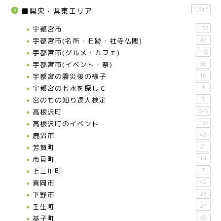
1,315
■県央・県東エリア
宇都宮市
133
宇都宮市(名所・旧跡・社寺仏閣)
97
宇都宮市(グルメ・カフェ)
178
宇都宮市(イベント・祭)
98
宇都宮の震災後の様子
16
宇都宮の七水を探して
9
宮のもの知り達人検定
3
高根沢町
349
高根沢町のイベント
197
鹿沼市
43
芳賀町
21
市貝町
14
上三川町
7
真岡市
42
下野市
23
壬生町
27
益子町
48