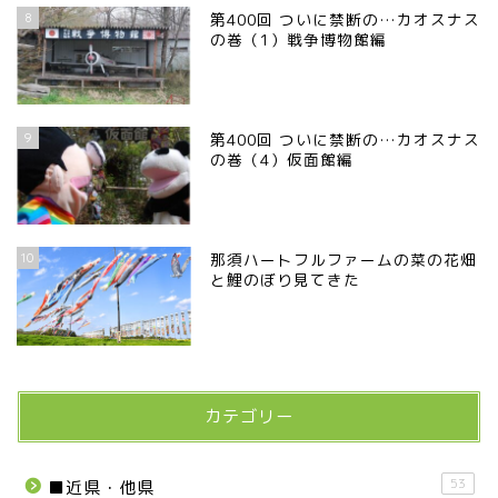
8
第400回 ついに禁断の…カオスナス
の巻（1）戦争博物館編
9
第400回 ついに禁断の…カオスナス
の巻（4）仮面館編
10
那須ハートフルファームの菜の花畑
と鯉のぼり見てきた
カテゴリー
53
■近県・他県