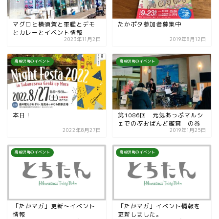
マグロと横須賀と軍艦とデモ
たかポタ参加者募集中
とカレーとイベント情報
2023年11月2日
2019年8月12日
高根沢町のイベント
高根沢町のイベント
本日！
第1086回 元気あっぷマルシ
ェでのぶおばんど鑑賞 の巻
2022年8月27日
2019年1月25日
高根沢町のイベント
高根沢町のイベント
「たかマガ」更新〜イベント
「たかマガ」イベント情報を
情報
更新しました。