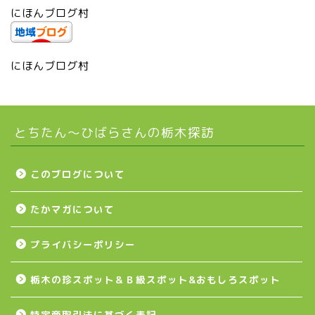
にほんブログ村
市貝町
上三川町
にほんブログ村
真岡市
とちたん〜ひばらさんの栃木探訪
下野市
壬生町
このブログについて
たかマガについて
益子町
プライバシーポリシー
茂木町
栃木の珍スポット＆Ｂ級スポット&おもしろスポット
日光アイスバックス
特定商取引法に基づく表記