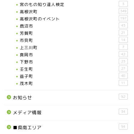
宮のもの知り達人検定
3
高根沢町
349
高根沢町のイベント
197
鹿沼市
43
芳賀町
21
市貝町
14
上三川町
7
真岡市
42
下野市
23
壬生町
27
益子町
48
茂木町
11
92
お知らせ
34
メディア情報
94
■県南エリア