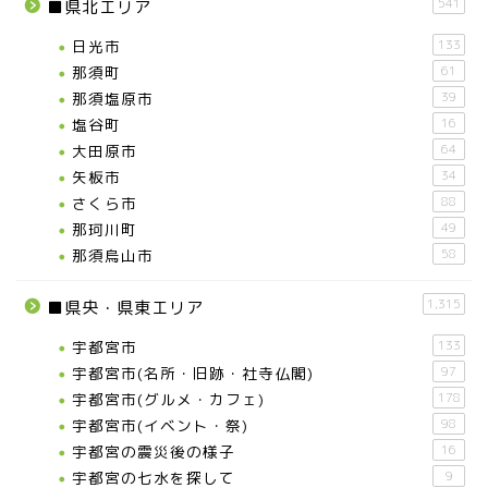
541
■県北エリア
日光市
133
那須町
61
那須塩原市
39
塩谷町
16
大田原市
64
矢板市
34
さくら市
88
那珂川町
49
那須烏山市
58
1,315
■県央・県東エリア
宇都宮市
133
宇都宮市(名所・旧跡・社寺仏閣)
97
宇都宮市(グルメ・カフェ)
178
宇都宮市(イベント・祭)
98
宇都宮の震災後の様子
16
宇都宮の七水を探して
9