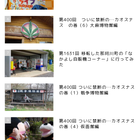
6
第400回 ついに禁断の…カオスナ
ス の巻（6）大麻博物館編
7
第1631回 移転した那珂川町の「な
かよし自販機コーナー」に行ってみ
た
8
第400回 ついに禁断の…カオスナス
の巻（1）戦争博物館編
9
第400回 ついに禁断の…カオスナス
の巻（4）仮面館編