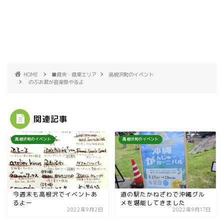
HOME
■県央・県東エリア
高根沢町のイベント
のぶお君が音楽祭やるよ
関連記事
高根沢町のイベント
高根沢町のイベント
今週末も高根沢でイベントあ
道の駅たかねざわで沖縄グル
るよー
メを堪能してきました
2022年9月2日
2022年9月17日