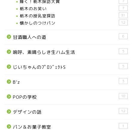
輝く！栃木探訪大賞
7
お知らせ
栃木のお笑い
7
栃木の授乳室探訪
31
メディア情報
懐かしのつけパン
12
6
甘酒職人への道
■県北エリア
5
嗚呼、素晴らしき生ハム生活
日光市
5
じいちゃんのﾌﾟﾛｼﾞｪｸﾄS
那須町
3
B’z
那須塩原市
10
POPの学校
塩谷町
12
デザインの話
那須烏山市
1
パン＆お菓子教室