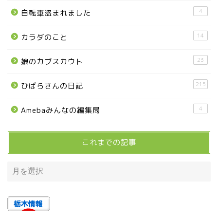
■県央・県東エリア
4
自転車盗まれました
14
カラダのこと
高根沢町
23
娘のカブスカウト
高根沢町のイベント
215
ひばらさんの日記
宇都宮市
4
Amebaみんなの編集局
宇都宮市(グルメ・カフェ)
これまでの記事
宇都宮の震災後の様子
鹿沼市
芳賀町