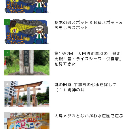
2
栃木の珍スポット＆Ｂ級スポット&
おもしろスポット
3
第1552回 大田原市黒羽の「競走
馬観世音・ライスシャワー供養塔」
を見てきた
4
謎の旧跡-宇都宮の七水を探して
（１）明神の井
5
大鳥メダカとなかがわ水遊園で遊ぶ