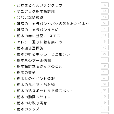
とちまるくんファンクラブ
6
マニアック栃木探訪部
44
ぱなぱな探検隊
14
魅惑のキャラパン～ボクの顔をおたべよ～
57
魅惑のキャラパンまとめ
1
栃木の赤い彗星-コスモス
19
アトリエ通りに絵を描こう
8
栃木珈琲豆探訪
42
栃木のゆるキャラ・ご当地ﾋｰﾛｰ
96
栃木県のプール情報
11
栃木探訪本＆グッズのこと
84
栃木の交通
18
栃木県のイベント情報
40
栃木の食べ物・飲み物
39
栃木の珍スポット＆Ｂ級スポット
37
栃木の動画＆サイト
5
栃木のお取り寄せ
9
栃木のグッズ
7