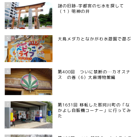
4
謎の旧跡-宇都宮の七水を探して
（１）明神の井
5
大鳥メダカとなかがわ水遊園で遊ぶ
6
第400回 ついに禁断の…カオスナ
ス の巻（6）大麻博物館編
7
第1631回 移転した那珂川町の「な
かよし自販機コーナー」に行ってみ
た