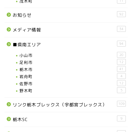
茂木町
11
92
お知らせ
34
メディア情報
94
■県南エリア
小山市
20
足利市
12
栃木市
41
岩舟町
4
佐野市
12
野木町
5
109
リンク栃木ブレックス（宇都宮ブレックス）
9
栃木SC