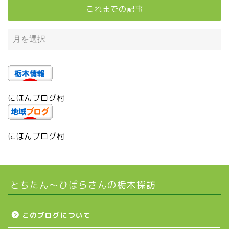
これまでの記事
宇都宮の震災後の様子
鹿沼市
芳賀町
にほんブログ村
市貝町
上三川町
にほんブログ村
真岡市
とちたん〜ひばらさんの栃木探訪
下野市
壬生町
このブログについて