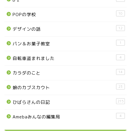
那須塩原市
10
POPの学校
塩谷町
12
デザインの話
那須烏山市
1
パン＆お菓子教室
■県央・県東エリア
4
自転車盗まれました
14
カラダのこと
高根沢町
23
娘のカブスカウト
高根沢町のイベント
215
ひばらさんの日記
宇都宮市
4
Amebaみんなの編集局
宇都宮市(グルメ・カフェ)