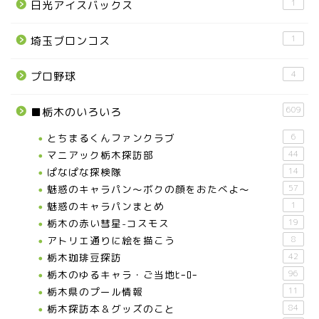
1
日光アイスバックス
1
埼玉ブロンコス
4
プロ野球
609
■栃木のいろいろ
とちまるくんファンクラブ
6
マニアック栃木探訪部
44
ぱなぱな探検隊
14
魅惑のキャラパン～ボクの顔をおたべよ～
57
魅惑のキャラパンまとめ
1
栃木の赤い彗星-コスモス
19
アトリエ通りに絵を描こう
8
栃木珈琲豆探訪
42
栃木のゆるキャラ・ご当地ﾋｰﾛｰ
96
栃木県のプール情報
11
栃木探訪本＆グッズのこと
84