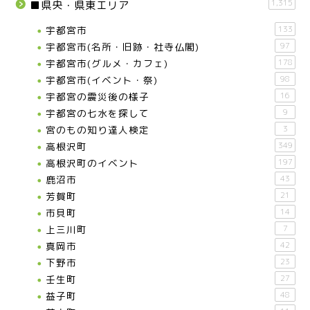
1,315
■県央・県東エリア
宇都宮市
133
宇都宮市(名所・旧跡・社寺仏閣)
97
宇都宮市(グルメ・カフェ)
178
宇都宮市(イベント・祭)
98
宇都宮の震災後の様子
16
宇都宮の七水を探して
9
宮のもの知り達人検定
3
高根沢町
349
高根沢町のイベント
197
鹿沼市
43
芳賀町
21
市貝町
14
上三川町
7
真岡市
42
下野市
23
壬生町
27
益子町
48