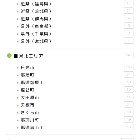
近県（福島県）
17
近県（茨城県）
21
近県（群馬県）
4
県外（東京都）
5
県外（千葉県）
2
県外（宮城県）
4
541
■県北エリア
日光市
133
那須町
61
那須塩原市
39
塩谷町
16
大田原市
64
矢板市
34
さくら市
88
那珂川町
49
那須烏山市
58