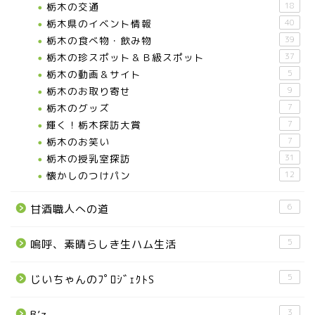
栃木の交通
18
栃木県のイベント情報
40
栃木の食べ物・飲み物
39
栃木の珍スポット＆Ｂ級スポット
37
栃木の動画＆サイト
5
栃木のお取り寄せ
9
栃木のグッズ
7
輝く！栃木探訪大賞
7
お知らせ
栃木のお笑い
7
栃木の授乳室探訪
31
メディア情報
懐かしのつけパン
12
6
甘酒職人への道
■県北エリア
5
嗚呼、素晴らしき生ハム生活
日光市
5
じいちゃんのﾌﾟﾛｼﾞｪｸﾄS
那須町
3
B’z