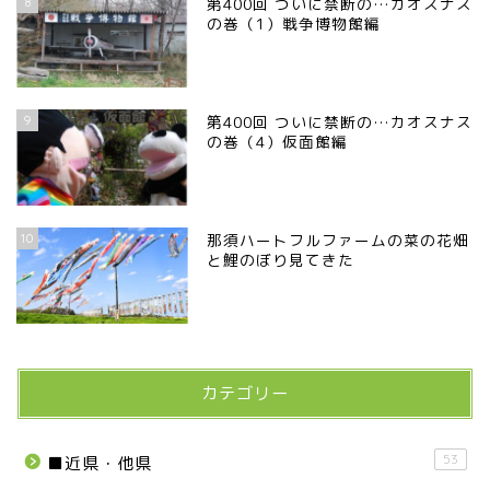
8
第400回 ついに禁断の…カオスナス
の巻（1）戦争博物館編
9
第400回 ついに禁断の…カオスナス
の巻（4）仮面館編
10
那須ハートフルファームの菜の花畑
と鯉のぼり見てきた
カテゴリー
53
■近県・他県