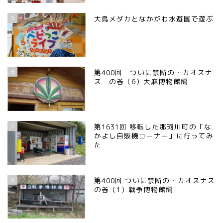
5
大鳥メダカとなかがわ水遊園で遊ぶ
6
第400回 ついに禁断の…カオスナ
ス の巻（6）大麻博物館編
7
第1631回 移転した那珂川町の「な
かよし自販機コーナー」に行ってみ
た
8
第400回 ついに禁断の…カオスナス
の巻（1）戦争博物館編