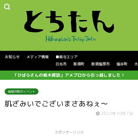
お知らせ
メディア情報
■県北エリア
日光市
那須町
那須塩原市
塩谷町
大
「ひばらさんの栃木探訪」アメブロから引っ越しました！
高根沢町のイベント
肌ざみいでございまさあねぇ〜
2022年10月7日
スポンサーリンク