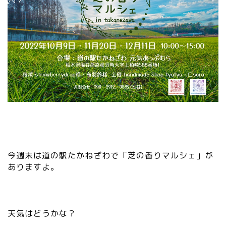
ds/2021/03/
”
たかねざわのイ
wi
ベント情
dt
報.jpg” />
h
=
”2
0″
he
ig
ht
=
”2
0″
今週末は道の駅たかねざわで「芝の香りマルシェ」が
da
ありますよ。
ta
-
sr
c
天気はどうかな？
=