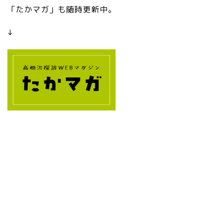
.s
「たかマガ」も随時更新中。
vg
”
↓
/>