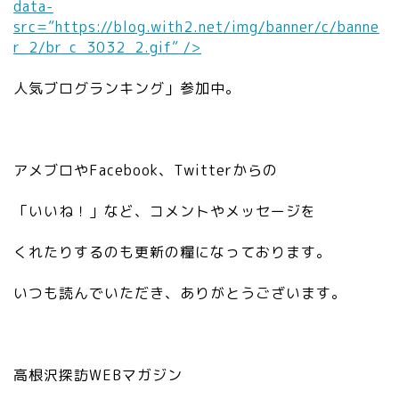
data-
y
src=”https://blog.with2.net/img/banner/c/banne
m
r_2/br_c_3032_2.gif” />
bo
ls
人気ブログランキング」参加中。
/v
3.
2
0.
アメブロやFacebook、Twitterからの
0/
sv
「いいね！」など、コメントやメッセージを
g/
gr
くれたりするのも更新の糧になっております。
ay
/e
いつも読んでいただき、ありがとうございます。
di
to
r_
li
高根沢探訪WEBマガジン
nk