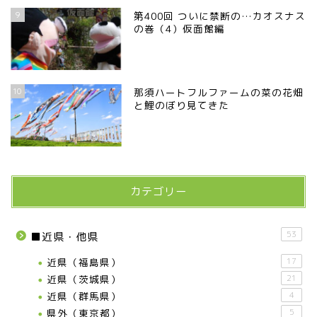
9
第400回 ついに禁断の…カオスナス
の巻（4）仮面館編
10
那須ハートフルファームの菜の花畑
と鯉のぼり見てきた
カテゴリー
53
■近県・他県
近県（福島県）
17
近県（茨城県）
21
近県（群馬県）
4
県外（東京都）
5