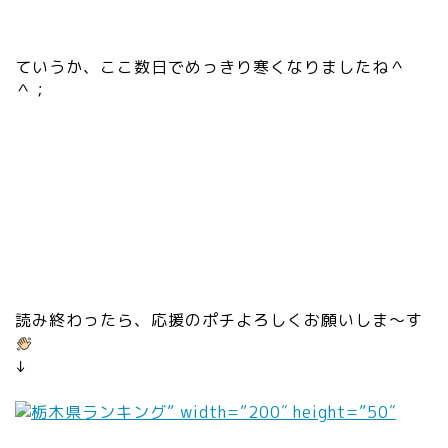
”h
tt
ps
ていうか、ここ数日でめっきり寒くなりましたね＾
://
＾；
c.
st
at
1
0
0.
a
m
eb
a.
読み終わったら、応援のポチよろしくお願いしま〜す
jp
/a
↓
m
eb
” width=”200″ height=”50″
lo
/s