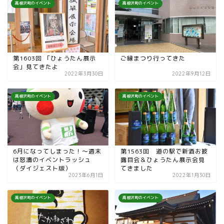
高根沢町のイベント
高根沢町のイベント
第1603回 「ひょうたん展示
ご縁まつり行ってきた
会」見てきたよ
2022年3月30日
2022年9月12日
高根沢町のイベント
高根沢町のイベント
6月になってしまった！〜週末
第1563回 道の駅で新酒お披
は怒濤のイベントラッシュ
露目会＆ひょうたん展示会見
（ダイジェスト版）
てきました
2023年6月1日
2022年1月30日
高根沢町のイベント
高根沢町のイベント