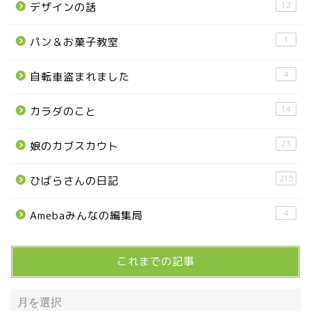
12
デザインの話
那須烏山市
1
パン＆お菓子教室
■県央・県東エリア
4
自転車盗まれました
14
カラダのこと
高根沢町
23
娘のカブスカウト
高根沢町のイベント
215
ひばらさんの日記
宇都宮市
4
Amebaみんなの編集局
宇都宮市(グルメ・カフェ)
これまでの記事
宇都宮の震災後の様子
鹿沼市