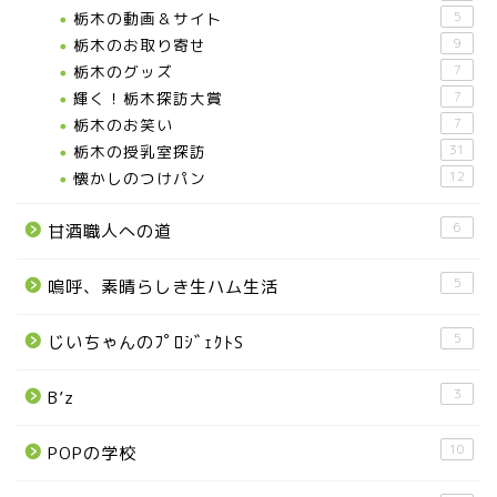
栃木の動画＆サイト
5
栃木のお取り寄せ
9
栃木のグッズ
7
輝く！栃木探訪大賞
7
お知らせ
栃木のお笑い
7
栃木の授乳室探訪
31
メディア情報
懐かしのつけパン
12
6
甘酒職人への道
■県北エリア
5
嗚呼、素晴らしき生ハム生活
日光市
5
じいちゃんのﾌﾟﾛｼﾞｪｸﾄS
那須町
3
B’z
那須塩原市
10
POPの学校
塩谷町