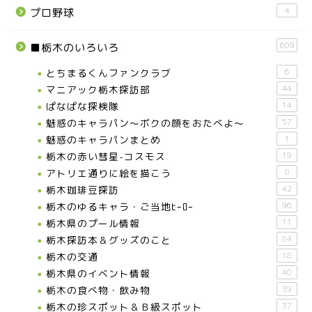
4
プロ野球
609
■栃木のいろいろ
とちまるくんファンクラブ
6
マニアック栃木探訪部
44
ぱなぱな探検隊
14
魅惑のキャラパン～ボクの顔をおたべよ～
57
魅惑のキャラパンまとめ
1
栃木の赤い彗星-コスモス
19
アトリエ通りに絵を描こう
8
栃木珈琲豆探訪
42
栃木のゆるキャラ・ご当地ﾋｰﾛｰ
96
栃木県のプール情報
11
栃木探訪本＆グッズのこと
84
栃木の交通
18
栃木県のイベント情報
40
栃木の食べ物・飲み物
39
栃木の珍スポット＆Ｂ級スポット
37