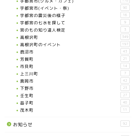
宇都宮市(グルメ・カフェ)
178
宇都宮市(イベント・祭)
98
宇都宮の震災後の様子
16
宇都宮の七水を探して
9
宮のもの知り達人検定
3
高根沢町
349
高根沢町のイベント
197
鹿沼市
43
芳賀町
21
市貝町
14
上三川町
7
真岡市
42
下野市
23
壬生町
27
益子町
48
茂木町
11
92
お知らせ