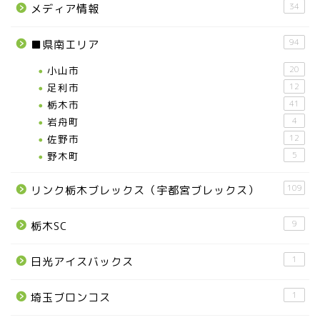
34
メディア情報
94
■県南エリア
小山市
20
足利市
12
栃木市
41
岩舟町
4
佐野市
12
野木町
5
109
リンク栃木ブレックス（宇都宮ブレックス）
9
栃木SC
1
日光アイスバックス
1
埼玉ブロンコス