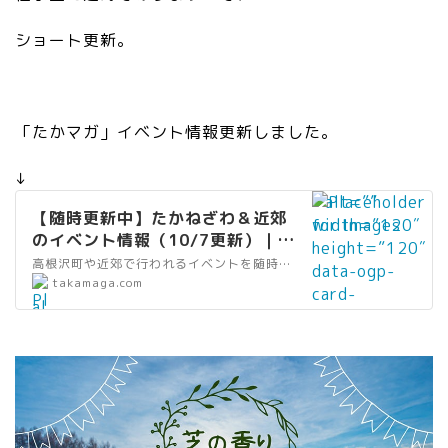
ショート更新。
「たかマガ」イベント情報更新しました。
↓
” alt=””
【随時更新中】たかねざわ＆近郊
width=”120″
のイベント情報（10/7更新）｜た
height=”120″
かマガ
高根沢町や近郊で行われるイベントを随時更新しています。 （毎週金曜日更新予定）最終更新日／2022.10.7 情報も随時
data-ogp-
”
takamaga.com
card-
al
image=””
t
data-
=
src=”https://
”
takamaga.com
リ
/wp-
ン
content/uploa
ク