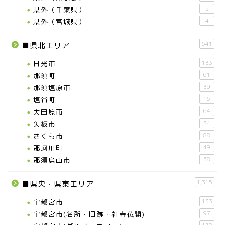
県外（千葉県）
2
県外（宮城県）
4
541
■県北エリア
日光市
133
那須町
61
那須塩原市
39
塩谷町
16
大田原市
64
矢板市
34
さくら市
88
那珂川町
49
那須烏山市
58
1,315
■県央・県東エリア
宇都宮市
133
宇都宮市(名所・旧跡・社寺仏閣)
97