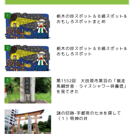
1
栃木の珍スポット＆Ｂ級スポット&
おもしろスポットまとめ
2
栃木の珍スポット＆Ｂ級スポット&
おもしろスポット
3
第1552回 大田原市黒羽の「競走
馬観世音・ライスシャワー供養塔」
を見てきた
4
謎の旧跡-宇都宮の七水を探して
（１）明神の井