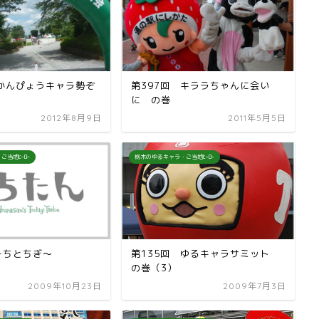
 かんぴょうキャラ勢ぞ
第397回 キララちゃんに会い
に の巻
2012年8月9日
2011年5月5日
ご当地ﾋｰﾛｰ
栃木のゆるキャラ・ご当地ﾋｰﾛｰ
ーちとちぎ〜
第135回 ゆるキャラサミット
の巻（3）
2009年10月23日
2009年7月3日