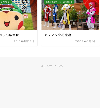
ご当地ﾋｰﾛｰ
栃木のゆるキャラ・ご当地ﾋｰﾛｰ
からの年賀状
カヌマン☆初遭遇!!
2013年1月18日
2009年5月6日
スポンサーリンク