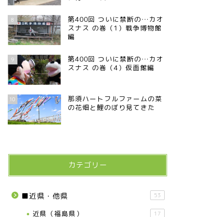
第400回 ついに禁断の…カオ
8
スナス の巻（1）戦争博物館
編
第400回 ついに禁断の…カオ
9
スナス の巻（4）仮面館編
那須ハートフルファームの菜
10
の花畑と鯉のぼり見てきた
カテゴリー
■近県・他県
53
近県（福島県）
17