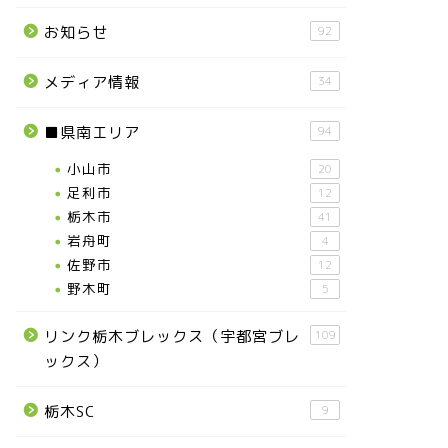
お知らせ
92
メディア情報
34
■県南エリア
94
小山市
20
足利市
12
栃木市
41
岩舟町
4
佐野市
12
野木町
5
リンク栃木ブレックス（宇都宮ブレ
109
ックス）
栃木SC
9