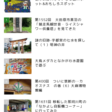
ット&おもしろスポット
第1552回 大田原市黒羽の
3
「競走馬観世音・ライスシャ
ワー供養塔」を見てきた
謎の旧跡-宇都宮の七水を探し
4
て（１）明神の井
大鳥メダカとなかがわ水遊園
5
で遊ぶ
第400回 ついに禁断の…カ
6
オスナス の巻（6）大麻博物
館編
第1631回 移転した那珂川町の
7
「なかよし自販機コーナー」
に行ってみた