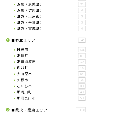
近県（茨城県）
21
近県（群馬県）
4
県外（東京都）
5
県外（千葉県）
2
県外（宮城県）
4
■県北エリア
541
日光市
133
那須町
61
那須塩原市
39
塩谷町
16
大田原市
64
矢板市
34
さくら市
88
那珂川町
49
那須烏山市
58
■県央・県東エリア
1,315