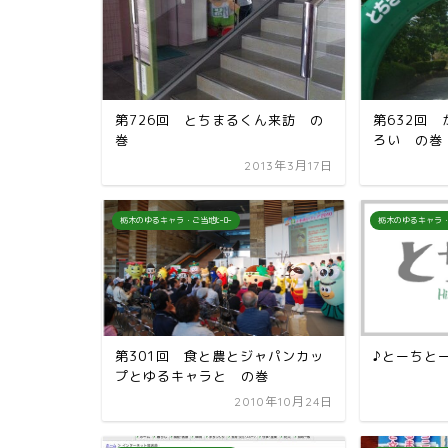
第726回 とちまるくん来訪 の
第632回
巻
ろい の巻
2013年3月17日
栃木のゆるキャラ・ご当地ﾋｰﾛｰ
栃木のゆるキャラ・
第301回 食と農とジャパンカッ
♪とーちと
プとゆるキャラと の巻
2010年10月24日