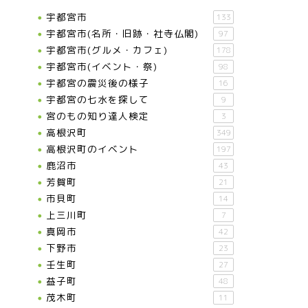
宇都宮市
133
宇都宮市(名所・旧跡・社寺仏閣)
97
宇都宮市(グルメ・カフェ)
178
宇都宮市(イベント・祭)
98
宇都宮の震災後の様子
16
宇都宮の七水を探して
9
宮のもの知り達人検定
3
高根沢町
349
高根沢町のイベント
197
鹿沼市
43
芳賀町
21
市貝町
14
上三川町
7
真岡市
42
下野市
23
壬生町
27
益子町
48
茂木町
11