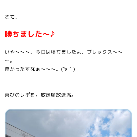
さて、
勝ちました～♪
いや～～～、今日は勝ちましたよ、ブレックス～～
～。
良かったすなぁ～～～。(´∀｀)
喜びのレポを。放送席放送席。