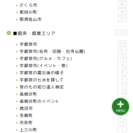
さくら市
88
益子町
那珂川町
49
那須烏山市
58
茂木町
1,315
■県央・県東エリア
日光アイスバックス
宇都宮市
133
宇都宮市(名所・旧跡・社寺仏閣)
97
埼玉ブロンコス
宇都宮市(グルメ・カフェ)
178
宇都宮市(イベント・祭)
98
プロ野球
宇都宮の震災後の様子
16
宇都宮の七水を探して
9
宮のもの知り達人検定
3
高根沢町
349
高根沢町のイベント
197
鹿沼市
43
MENU
芳賀町
21
市貝町
14
上三川町
7