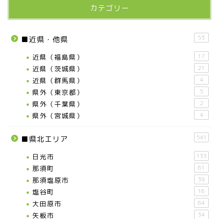
カテゴリー
宇都宮の震災後の様子
鹿沼市
53
■近県・他県
近県（福島県）
17
芳賀町
近県（茨城県）
21
近県（群馬県）
4
市貝町
県外（東京都）
5
県外（千葉県）
2
県外（宮城県）
4
上三川町
541
■県北エリア
真岡市
日光市
133
那須町
61
下野市
那須塩原市
39
塩谷町
16
壬生町
大田原市
64
矢板市
34