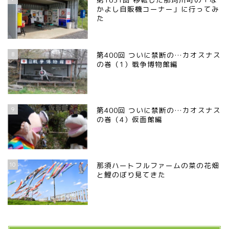
那須塩原市
かよし自販機コーナー」に行ってみ
た
塩谷町
8
第400回 ついに禁断の…カオスナス
の巻（1）戦争博物館編
那須烏山市
■県央・県東エリア
9
第400回 ついに禁断の…カオスナス
の巻（4）仮面館編
高根沢町
高根沢町のイベント
10
那須ハートフルファームの菜の花畑
と鯉のぼり見てきた
宇都宮市
宇都宮市(グルメ・カフェ)