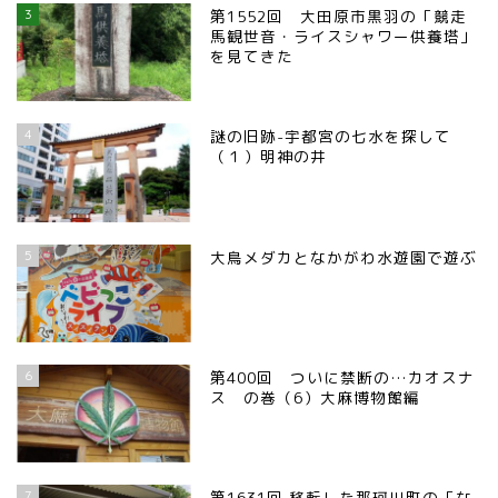
3
第1552回 大田原市黒羽の「競走
馬観世音・ライスシャワー供養塔」
を見てきた
4
謎の旧跡-宇都宮の七水を探して
（１）明神の井
お知らせ
5
大鳥メダカとなかがわ水遊園で遊ぶ
メディア情報
■県北エリア
6
第400回 ついに禁断の…カオスナ
日光市
ス の巻（6）大麻博物館編
那須町
7
第1631回 移転した那珂川町の「な