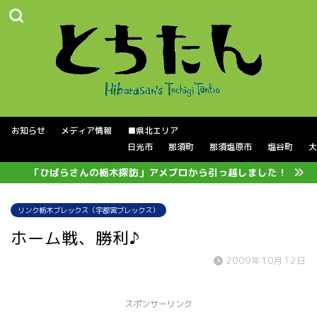
お知らせ
メディア情報
■県北エリア
日光市
那須町
那須塩原市
塩谷町
大
「ひばらさんの栃木探訪」アメブロから引っ越しました！
リンク栃木ブレックス（宇都宮ブレックス）
ホーム戦、勝利♪
2009年10月12日
スポンサーリンク