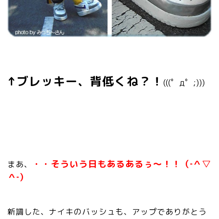
↑ブレッキー、背低くね？！
(((゜д゜;)))
・・そういう日もあるあるぅ～！！（‐＾▽
まあ、
＾‐）
新調した、ナイキのバッシュも、アップでありがとう