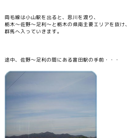
両毛線は小山駅を出ると、思川を渡り、
栃木～佐野～足利～と栃木の県南主要エリアを抜け、
群馬へ入っていきます。
途中、佐野～足利の間にある富田駅の手前・・・