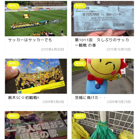
宇都宮の震災後の様子
栃木SC
栃木SC
鹿沼市
芳賀町
サッカーはサッカーでも
第1011回 久しぶりのサッカ
ー観戦 の巻
2010年6月30日
2015年10月10日
市貝町
栃木SC
栃木SC
上三川町
真岡市
栃木SC☆初観戦!!
茨城に負けた・・
2009年5月4日
2009年5月25日
下野市
栃木SC
栃木SC
壬生町