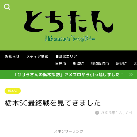
お知らせ
メディア情報
■県北エリア
日光市
那須町
那須塩原市
塩谷町
大
「ひばらさんの栃木探訪」アメブロから引っ越しました！
栃木SC
栃木SC最終戦を見てきました
2009年12月7日
スポンサーリンク