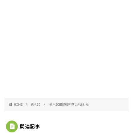
那須塩原市
塩谷町
那須烏山市
■県央・県東エリア
高根沢町
高根沢町のイベント
宇都宮市
HOME
栃木SC
栃木SC最終戦を見てきました
宇都宮市(グルメ・カフェ)
関連記事