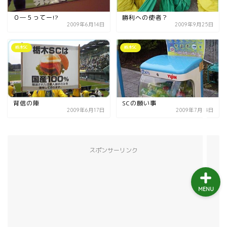
益子町
０―５ってー!?
勝利への使者？
2009年6月14日
2009年9月25日
茂木町
栃木SC
栃木SC
日光アイスバックス
埼玉ブロンコス
背信の陣
SCの願い事
2009年6月17日
2009年7月14日
プロ野球
スポンサーリンク
MENU