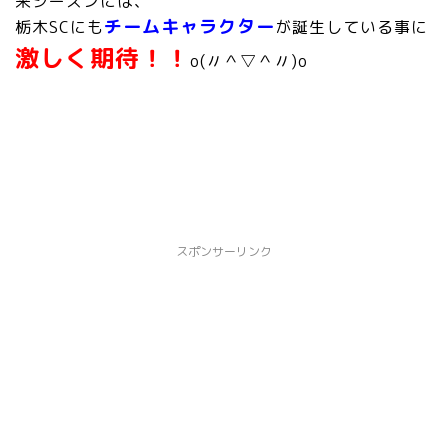
来シーズンには、
チームキャラクター
栃木SCにも
が誕生している事に
激しく期待！！
o(〃＾▽＾〃)o
スポンサーリンク