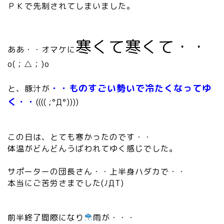
ＰＫで先制されてしまいました。
寒くて寒くて・・
ああ・・オマケに
o(；△；)o
・・ものすごい勢いで冷たくなってゆ
と、豚汁が
く・・
(((( ;°Д°))))
この日は、とても寒かったのです・・
体温がどんどんうばわれてゆく感じでした。
サポーターの団長さん・・上半身ハダカで・・
本当にご苦労さまでした(ﾉДT)
前半終了間際になり
雨が・・・