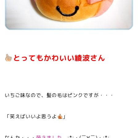
とってもかわいい綾波さん
いちご味なので、髪の毛はピンクですが・・・
「笑えばいいよ思うよ
」
なんか・・・
萌えました
。:*:・(￣∀￣)・:*: