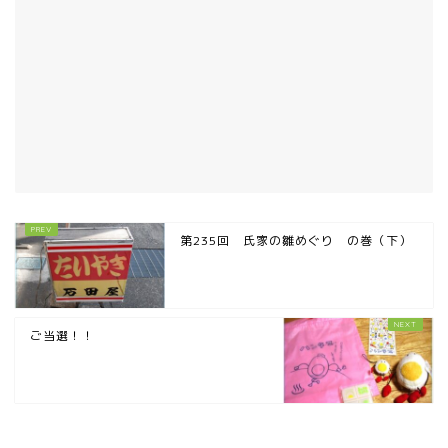
第235回 氏家の雛めぐり の巻（下）
ご当選！！