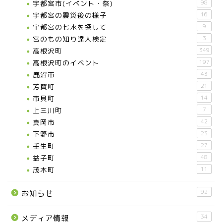
宇都宮市(イベント・祭)
98
宇都宮の震災後の様子
16
宇都宮の七水を探して
9
宮のもの知り達人検定
3
高根沢町
349
高根沢町のイベント
197
鹿沼市
43
芳賀町
21
市貝町
14
上三川町
7
真岡市
42
下野市
23
壬生町
27
益子町
48
茂木町
11
92
お知らせ
34
メディア情報