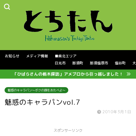
お知らせ
メディア情報
■県北エリア
日光市
那須町
那須塩原市
塩谷町
大
「ひばらさんの栃木探訪」アメブロから引っ越しました！
魅惑のキャラパン～ボクの顔をおたべよ～
魅惑のキャラパンvol.7
2010年3月1日
スポンサーリンク