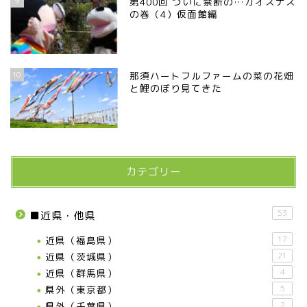
9
第400回 ついに禁断の…カオスナス
の巻（4）仮面館編
10
那須ハートフルファームの菜の花畑
と鯉のぼり見てきた
カテゴリー
53
■近県・他県
近県（福島県）
17
近県（茨城県）
21
近県（群馬県）
4
県外（東京都）
5
県外（千葉県）
2