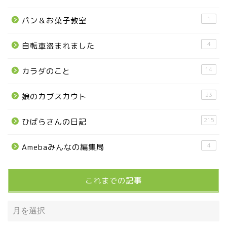
那須烏山市
1
パン＆お菓子教室
■県央・県東エリア
4
自転車盗まれました
14
カラダのこと
高根沢町
23
娘のカブスカウト
高根沢町のイベント
215
ひばらさんの日記
宇都宮市
4
Amebaみんなの編集局
宇都宮市(グルメ・カフェ)
これまでの記事
宇都宮の震災後の様子
鹿沼市