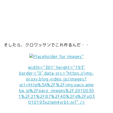
そしたら、クロワッサンでこれ作るんだ・・
”
width=”301″ height=”193″
border=”0″ data-src=”https://img-
proxy.blog-video.jp/images?
url=http%3A%2F%2Fimg.paco.ame
ba.jp%2Fpaco_images%2F2010030
1%2F21%2F87%2F40%2Fg%2Fo03
010193xzlqm4yrbt.gif” />