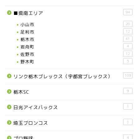
94
■県南エリア
小山市
20
足利市
12
栃木市
41
岩舟町
4
佐野市
12
野木町
5
109
リンク栃木ブレックス（宇都宮ブレックス）
9
栃木SC
1
日光アイスバックス
1
埼玉ブロンコス
4
プロ野球