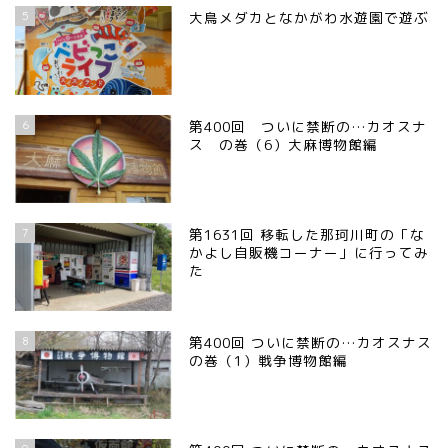
5
大鳥メダカとなかがわ水遊園で遊ぶ
6
第400回 ついに禁断の…カオスナ
ス の巻（6）大麻博物館編
7
第1631回 移転した那珂川町の「な
かよし自販機コーナー」に行ってみ
た
8
第400回 ついに禁断の…カオスナス
の巻（1）戦争博物館編