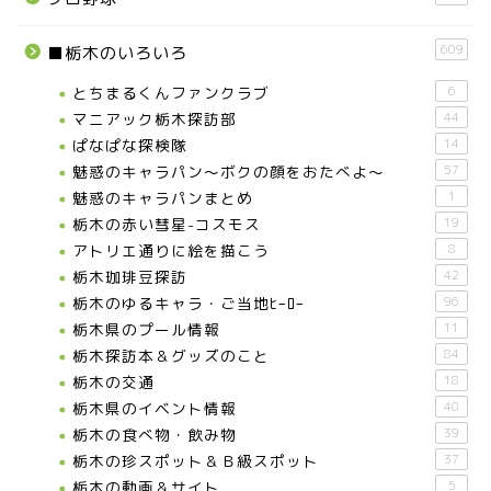
609
■栃木のいろいろ
とちまるくんファンクラブ
6
マニアック栃木探訪部
44
ぱなぱな探検隊
14
魅惑のキャラパン～ボクの顔をおたべよ～
57
魅惑のキャラパンまとめ
1
栃木の赤い彗星-コスモス
19
アトリエ通りに絵を描こう
8
栃木珈琲豆探訪
42
栃木のゆるキャラ・ご当地ﾋｰﾛｰ
96
栃木県のプール情報
11
栃木探訪本＆グッズのこと
84
栃木の交通
18
栃木県のイベント情報
40
栃木の食べ物・飲み物
39
栃木の珍スポット＆Ｂ級スポット
37
栃木の動画＆サイト
5