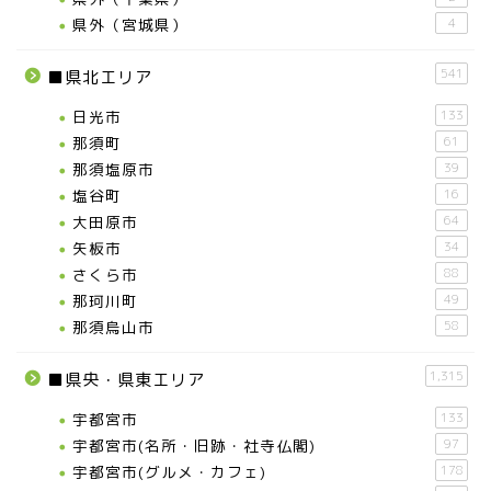
県外（宮城県）
4
541
■県北エリア
日光市
133
那須町
61
那須塩原市
39
塩谷町
16
大田原市
64
矢板市
34
さくら市
88
那珂川町
49
那須烏山市
58
1,315
■県央・県東エリア
宇都宮市
133
宇都宮市(名所・旧跡・社寺仏閣)
97
宇都宮市(グルメ・カフェ)
178