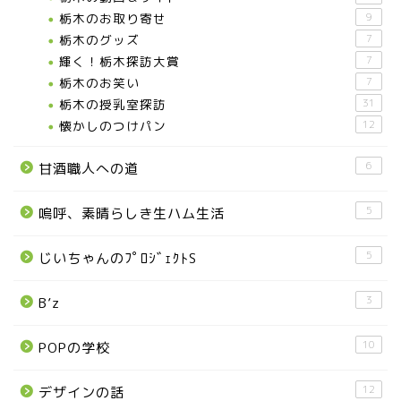
栃木のお取り寄せ
9
栃木のグッズ
7
輝く！栃木探訪大賞
7
お知らせ
栃木のお笑い
7
栃木の授乳室探訪
31
メディア情報
懐かしのつけパン
12
6
甘酒職人への道
■県北エリア
5
嗚呼、素晴らしき生ハム生活
日光市
5
じいちゃんのﾌﾟﾛｼﾞｪｸﾄS
那須町
3
B’z
那須塩原市
10
POPの学校
塩谷町
12
デザインの話