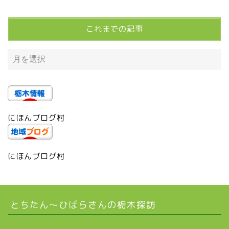
宇都宮市(グルメ・カフェ)
これまでの記事
宇都宮の震災後の様子
鹿沼市
芳賀町
にほんブログ村
市貝町
上三川町
にほんブログ村
真岡市
とちたん〜ひばらさんの栃木探訪
下野市