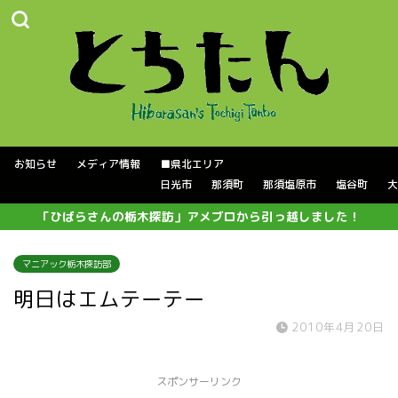
お知らせ
メディア情報
■県北エリア
日光市
那須町
那須塩原市
塩谷町
大
「ひばらさんの栃木探訪」アメブロから引っ越しました！
マニアック栃木探訪部
明日はエムテーテー
2010年4月20日
スポンサーリンク