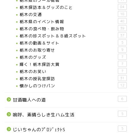
栃木県のプール情報
栃木探訪本＆グッズのこと
84
栃木の交通
18
栃木県のイベント情報
40
栃木の食べ物・飲み物
39
栃木の珍スポット＆Ｂ級スポット
37
栃木の動画＆サイト
5
栃木のお取り寄せ
9
栃木のグッズ
7
輝く！栃木探訪大賞
7
お知らせ
栃木のお笑い
7
栃木の授乳室探訪
31
メディア情報
懐かしのつけパン
12
6
甘酒職人への道
■県北エリア
5
嗚呼、素晴らしき生ハム生活
日光市
5
じいちゃんのﾌﾟﾛｼﾞｪｸﾄS