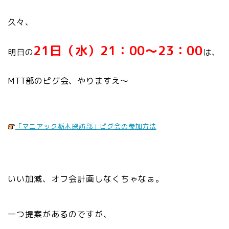
久々、
21日（水）21：00～23：00
明日の
は、
MTT部のピグ会、やりますえ～
「マニアック栃木探訪部」ピグ会の参加方法
いい加減、オフ会計画しなくちゃなぁ。
一つ提案があるのですが、