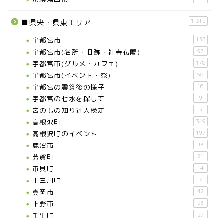
1,315
■県央・県東エリア
宇都宮市
133
宇都宮市(名所・旧跡・社寺仏閣)
97
宇都宮市(グルメ・カフェ)
178
宇都宮市(イベント・祭)
98
宇都宮の震災後の様子
16
宇都宮の七水を探して
9
宮のもの知り達人検定
3
高根沢町
349
高根沢町のイベント
197
鹿沼市
43
芳賀町
21
市貝町
14
上三川町
7
真岡市
42
下野市
23
壬生町
27