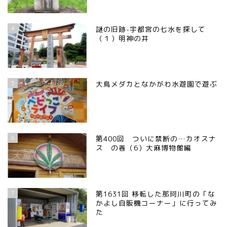
4
謎の旧跡-宇都宮の七水を探して
（１）明神の井
5
大鳥メダカとなかがわ水遊園で遊ぶ
6
第400回 ついに禁断の…カオスナ
ス の巻（6）大麻博物館編
7
第1631回 移転した那珂川町の「な
かよし自販機コーナー」に行ってみ
た