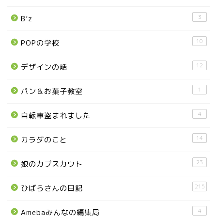
那須町
3
B’z
那須塩原市
10
POPの学校
塩谷町
12
デザインの話
那須烏山市
1
パン＆お菓子教室
■県央・県東エリア
4
自転車盗まれました
14
カラダのこと
高根沢町
23
娘のカブスカウト
高根沢町のイベント
215
ひばらさんの日記
宇都宮市
4
Amebaみんなの編集局