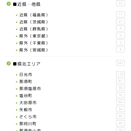
53
■近県・他県
近県（福島県）
17
近県（茨城県）
21
近県（群馬県）
4
県外（東京都）
5
県外（千葉県）
2
県外（宮城県）
4
541
■県北エリア
日光市
133
那須町
61
那須塩原市
39
塩谷町
16
大田原市
64
矢板市
34
さくら市
88
那珂川町
49
那須烏山市
58