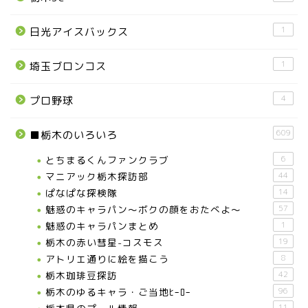
1
日光アイスバックス
1
埼玉ブロンコス
4
プロ野球
609
■栃木のいろいろ
とちまるくんファンクラブ
6
マニアック栃木探訪部
44
ぱなぱな探検隊
14
魅惑のキャラパン～ボクの顔をおたべよ～
57
魅惑のキャラパンまとめ
1
栃木の赤い彗星-コスモス
19
アトリエ通りに絵を描こう
8
栃木珈琲豆探訪
42
栃木のゆるキャラ・ご当地ﾋｰﾛｰ
96
11