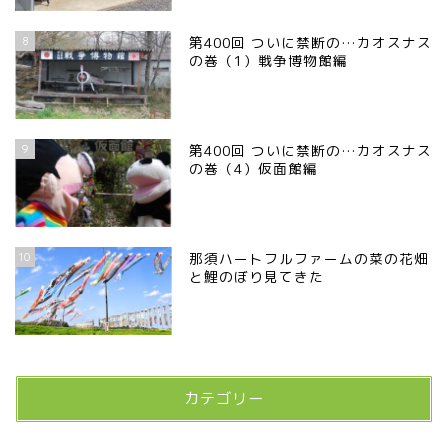
8
第400回 ついに禁断の…カオスナス
の巻（1）戦争博物館編
9
第400回 ついに禁断の…カオスナス
の巻（4）仮面館編
10
那須ハートフルファームの菜の花畑
と鯉のぼり見てきた
カテゴリー