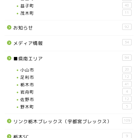
益子町
48
茂木町
11
92
お知らせ
34
メディア情報
94
■県南エリア
小山市
20
足利市
12
栃木市
41
岩舟町
4
佐野市
12
野木町
5
109
リンク栃木ブレックス（宇都宮ブレックス）
9
栃木SC