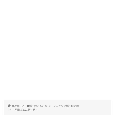
HOME
■栃木のいろいろ
マニアック栃木探訪部
明日はエムテーテー