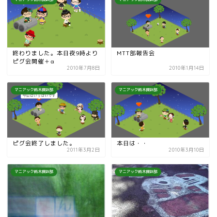
終わりました。本日夜9時より
MTT部報告会
ピグ会開催＋α
2010年7月8日
2010年1月14日
マニアック栃木探訪部
マニアック栃木探訪部
ピグ会終了しました。
本日は・・
2011年3月2日
2010年3月10日
マニアック栃木探訪部
マニアック栃木探訪部