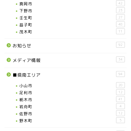
真岡市
42
下野市
23
壬生町
27
益子町
48
茂木町
11
92
お知らせ
34
メディア情報
94
■県南エリア
小山市
20
足利市
12
栃木市
41
岩舟町
4
佐野市
12
野木町
5