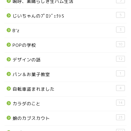
5
嗚呼、素晴らしき生ハム生活
日光市
5
じいちゃんのﾌﾟﾛｼﾞｪｸﾄS
那須町
3
B’z
那須塩原市
10
POPの学校
塩谷町
12
デザインの話
那須烏山市
1
パン＆お菓子教室
■県央・県東エリア
4
自転車盗まれました
14
カラダのこと
高根沢町
23
娘のカブスカウト
高根沢町のイベント