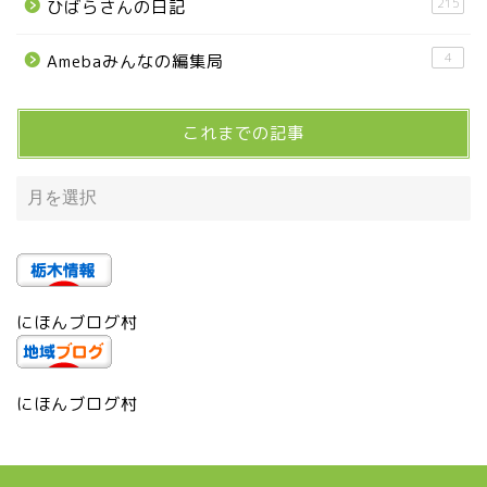
215
ひばらさんの日記
宇都宮市
4
Amebaみんなの編集局
宇都宮市(グルメ・カフェ)
これまでの記事
宇都宮の震災後の様子
鹿沼市
芳賀町
にほんブログ村
市貝町
上三川町
にほんブログ村
真岡市