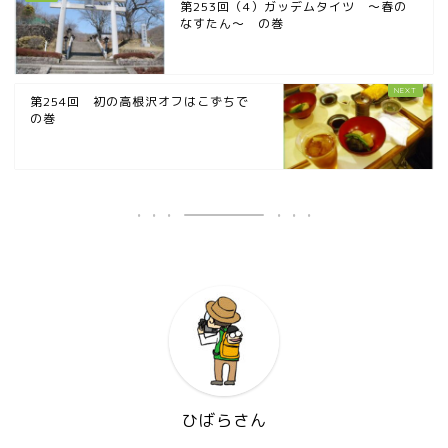
第253回（4）ガッデムタイツ ～春の
なすたん～ の巻
第254回 初の高根沢オフはこずちで
の巻
ひばらさん