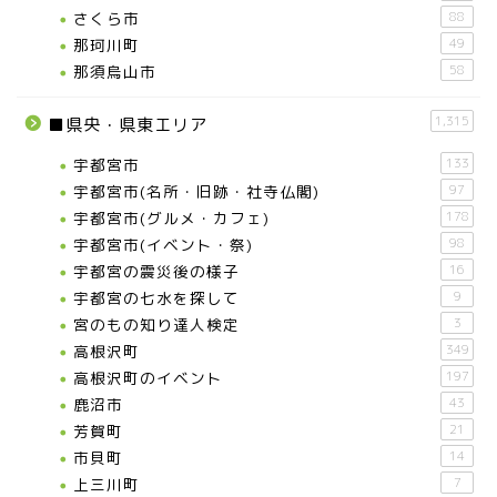
さくら市
88
那珂川町
49
那須烏山市
58
1,315
■県央・県東エリア
宇都宮市
133
宇都宮市(名所・旧跡・社寺仏閣)
97
宇都宮市(グルメ・カフェ)
178
宇都宮市(イベント・祭)
98
宇都宮の震災後の様子
16
宇都宮の七水を探して
9
宮のもの知り達人検定
3
高根沢町
349
高根沢町のイベント
197
鹿沼市
43
芳賀町
21
市貝町
14
上三川町
7