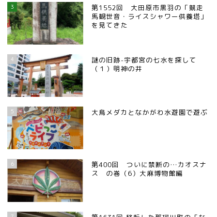
3
第1552回 大田原市黒羽の「競走
馬観世音・ライスシャワー供養塔」
を見てきた
4
謎の旧跡-宇都宮の七水を探して
（１）明神の井
5
大鳥メダカとなかがわ水遊園で遊ぶ
6
第400回 ついに禁断の…カオスナ
ス の巻（6）大麻博物館編
7