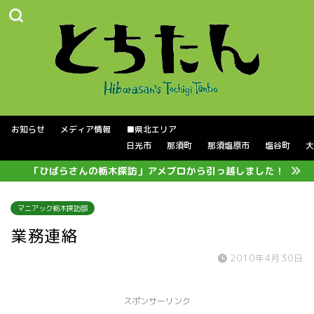
お知らせ
メディア情報
■県北エリア
日光市
那須町
那須塩原市
塩谷町
大
「ひばらさんの栃木探訪」アメブロから引っ越しました！
マニアック栃木探訪部
業務連絡
2010年4月30日
スポンサーリンク