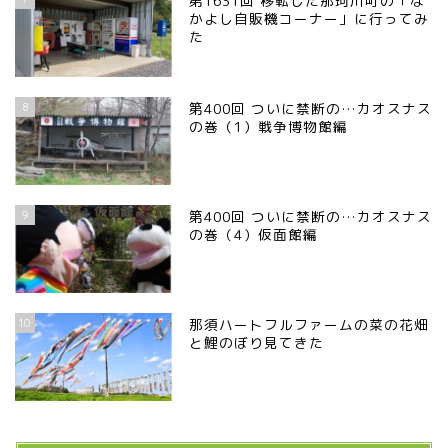
第1631回 移転した那珂川町の「な
かよし自販機コーナー」に行ってみ
た
8
第400回 ついに禁断の…カオスナス
の巻（1）戦争博物館編
9
第400回 ついに禁断の…カオスナス
の巻（4）仮面館編
10
那須ハートフルファームの菜の花畑
と鯉のぼり見てきた