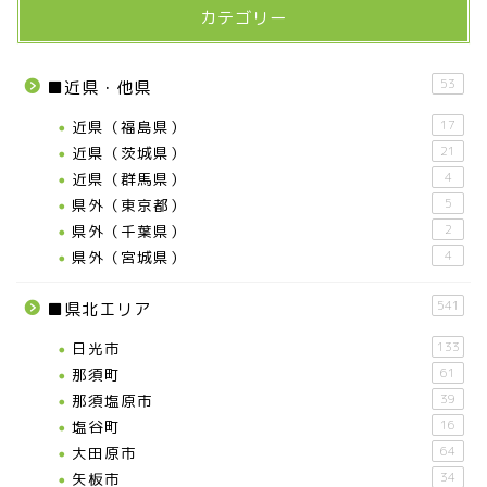
カテゴリー
53
■近県・他県
近県（福島県）
17
近県（茨城県）
21
近県（群馬県）
4
県外（東京都）
5
県外（千葉県）
2
県外（宮城県）
4
541
■県北エリア
日光市
133
那須町
61
那須塩原市
39
塩谷町
16
大田原市
64
矢板市
34