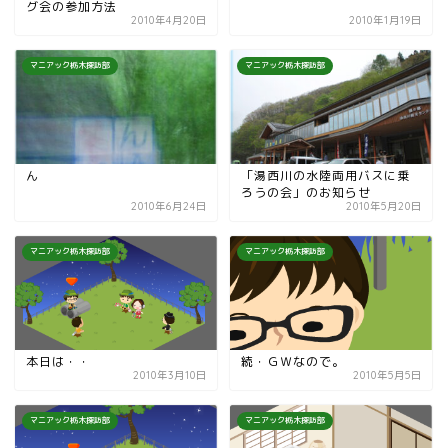
グ会の参加方法
2010年4月20日
2010年1月19日
マニアック栃木探訪部
マニアック栃木探訪部
ん
「湯西川の水陸両用バスに乗
ろうの会」のお知らせ
2010年6月24日
2010年5月20日
マニアック栃木探訪部
マニアック栃木探訪部
本日は・・
続・ＧＷなので。
2010年3月10日
2010年5月5日
マニアック栃木探訪部
マニアック栃木探訪部