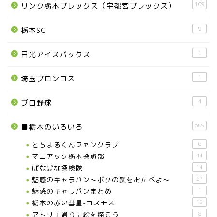
109
リンク栃木ブレックス（宇都宮ブレックス）
9
栃木SC
1
日光アイスバックス
1
埼玉ブロンコス
4
プロ野球
609
■栃木のいろいろ
とちまるくんファンクラブ
6
マニアック栃木探訪部
44
ぱなぱな探検隊
14
魅惑のキャラパン～ボクの顔をおたべよ～
57
魅惑のキャラパンまとめ
1
栃木の赤い彗星-コスモス
19
アトリエ通りに絵を描こう
8