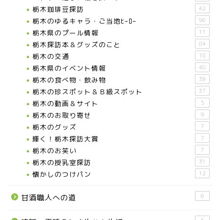
栃木珈琲豆探訪
42
栃木のゆるキャラ・ご当地ﾋｰﾛｰ
96
栃木県のプール情報
11
栃木探訪本＆グッズのこと
84
栃木の交通
18
栃木県のイベント情報
40
栃木の食べ物・飲み物
39
栃木の珍スポット＆Ｂ級スポット
37
栃木の動画＆サイト
5
栃木のお取り寄せ
9
栃木のグッズ
7
輝く！栃木探訪大賞
7
お知らせ
栃木のお笑い
7
栃木の授乳室探訪
31
メディア情報
懐かしのつけパン
12
6
甘酒職人への道
■県北エリア