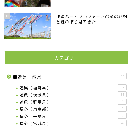
10
那須ハートフルファームの菜の花畑
と鯉のぼり見てきた
カテゴリー
53
■近県・他県
近県（福島県）
17
近県（茨城県）
21
近県（群馬県）
4
県外（東京都）
5
県外（千葉県）
2
県外（宮城県）
4