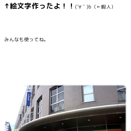
↑絵文字作ったよ！！
(´∀｀)b（←暇人）
みんなも使ってね。