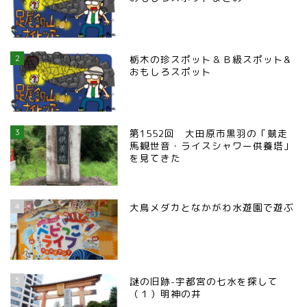
2
栃木の珍スポット＆Ｂ級スポット&
おもしろスポット
3
第1552回 大田原市黒羽の「競走
馬観世音・ライスシャワー供養塔」
を見てきた
4
大鳥メダカとなかがわ水遊園で遊ぶ
5
謎の旧跡-宇都宮の七水を探して
（１）明神の井