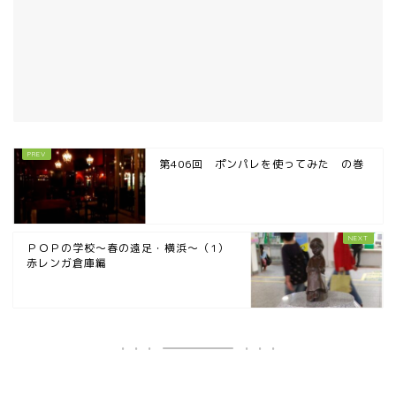
第406回 ポンパレを使ってみた の巻
ＰＯＰの学校〜春の遠足・横浜〜（1）
赤レンガ倉庫編