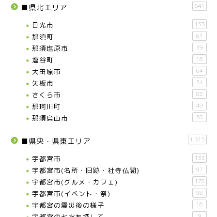
541
■県北エリア
日光市
133
那須町
61
那須塩原市
39
塩谷町
16
大田原市
64
矢板市
34
さくら市
88
那珂川町
49
那須烏山市
58
1,315
■県央・県東エリア
宇都宮市
133
宇都宮市(名所・旧跡・社寺仏閣)
97
宇都宮市(グルメ・カフェ)
178
宇都宮市(イベント・祭)
98
宇都宮の震災後の様子
16
宇都宮の七水を探して
9