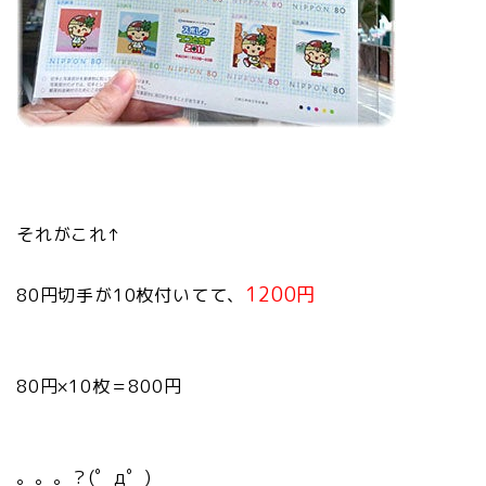
それがこれ↑
1200円
80円切手が10枚付いてて、
80円×10枚＝800円
。。。？(゜д゜)