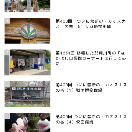
6
第400回 ついに禁断の…カオスナ
ス の巻（6）大麻博物館編
7
第1631回 移転した那珂川町の「な
かよし自販機コーナー」に行ってみ
た
8
第400回 ついに禁断の…カオスナス
の巻（1）戦争博物館編
9
第400回 ついに禁断の…カオスナス
の巻（4）仮面館編