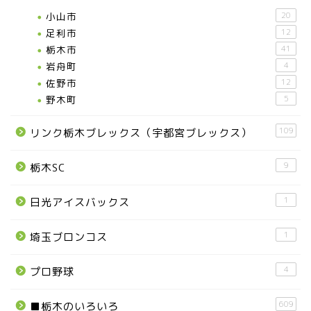
小山市
20
足利市
12
栃木市
41
岩舟町
4
佐野市
12
野木町
5
109
リンク栃木ブレックス（宇都宮ブレックス）
9
栃木SC
1
日光アイスバックス
1
埼玉ブロンコス
お知らせ
4
プロ野球
メディア情報
609
■栃木のいろいろ