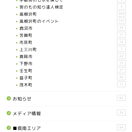
宮のもの知り達人検定
3
高根沢町
349
高根沢町のイベント
197
鹿沼市
43
芳賀町
21
市貝町
14
上三川町
7
真岡市
42
下野市
23
壬生町
27
益子町
48
茂木町
11
92
お知らせ
34
メディア情報
94
■県南エリア