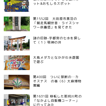
ット&おもしろスポット
第1552回 大田原市黒羽の
3
「競走馬観世音・ライスシャ
ワー供養塔」を見てきた
謎の旧跡-宇都宮の七水を探し
4
て（１）明神の井
大鳥メダカとなかがわ水遊園
5
で遊ぶ
第400回 ついに禁断の…カ
6
オスナス の巻（6）大麻博物
館編
第1631回 移転した那珂川町の
7
「なかよし自販機コーナー」
に行ってみた