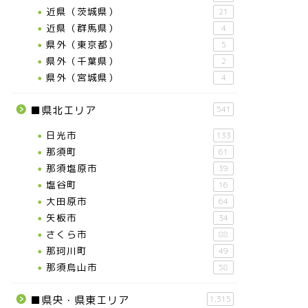
近県（茨城県）
21
近県（群馬県）
4
県外（東京都）
5
県外（千葉県）
2
県外（宮城県）
4
■県北エリア
541
日光市
133
那須町
61
那須塩原市
39
塩谷町
16
大田原市
64
矢板市
34
さくら市
88
那珂川町
49
那須烏山市
58
■県央・県東エリア
1,315