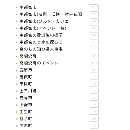
宇都宮市
133
宇都宮市(名所・旧跡・社寺仏閣)
97
宇都宮市(グルメ・カフェ)
178
宇都宮市(イベント・祭)
98
宇都宮の震災後の様子
16
宇都宮の七水を探して
9
宮のもの知り達人検定
3
高根沢町
349
高根沢町のイベント
197
鹿沼市
43
芳賀町
21
市貝町
14
上三川町
7
真岡市
42
下野市
23
壬生町
27
益子町
48
茂木町
11