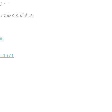
か・・
してみてください。
ml
e=1371