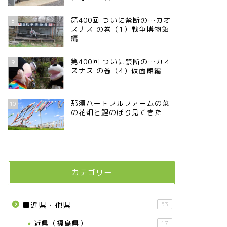
第400回 ついに禁断の…カオ
8
スナス の巻（1）戦争博物館
編
第400回 ついに禁断の…カオ
9
スナス の巻（4）仮面館編
那須ハートフルファームの菜
10
の花畑と鯉のぼり見てきた
カテゴリー
■近県・他県
53
近県（福島県）
17