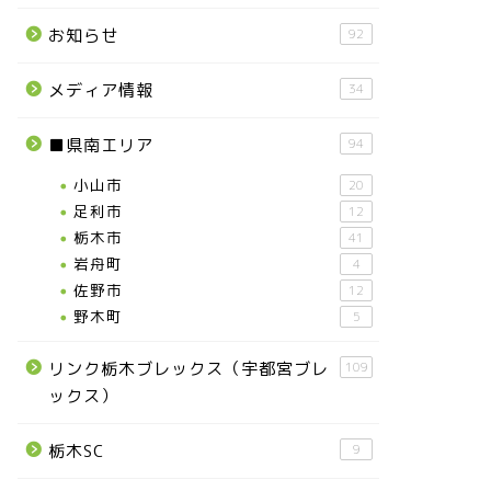
お知らせ
92
メディア情報
34
■県南エリア
94
小山市
20
足利市
12
栃木市
41
岩舟町
4
佐野市
12
野木町
5
リンク栃木ブレックス（宇都宮ブレ
109
ックス）
栃木SC
9