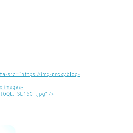
ta-src=”https://img-proxy.blog-
x.images-
0QL._SL160_.jpg” />