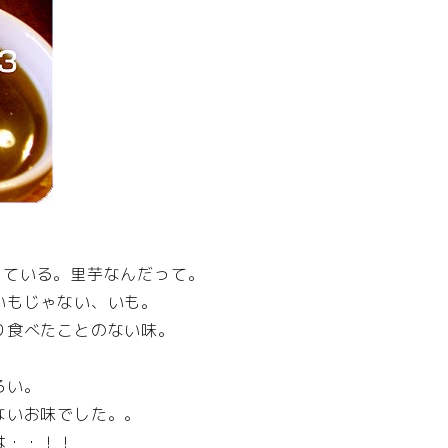
している。里芋なんだって。
いもじゃない、いも。
り食べたことのない味。
ろい。
ないお味でした。。
は・・！！