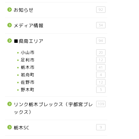
お知らせ
92
メディア情報
34
■県南エリア
94
小山市
20
足利市
12
栃木市
41
岩舟町
4
佐野市
12
野木町
5
リンク栃木ブレックス（宇都宮ブレ
109
ックス）
栃木SC
9