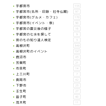
宇都宮市
133
宇都宮市(名所・旧跡・社寺仏閣)
97
宇都宮市(グルメ・カフェ)
178
宇都宮市(イベント・祭)
98
宇都宮の震災後の様子
16
宇都宮の七水を探して
9
宮のもの知り達人検定
3
高根沢町
349
高根沢町のイベント
197
鹿沼市
43
芳賀町
21
市貝町
14
上三川町
7
真岡市
42
下野市
23
壬生町
27
益子町
48
茂木町
11