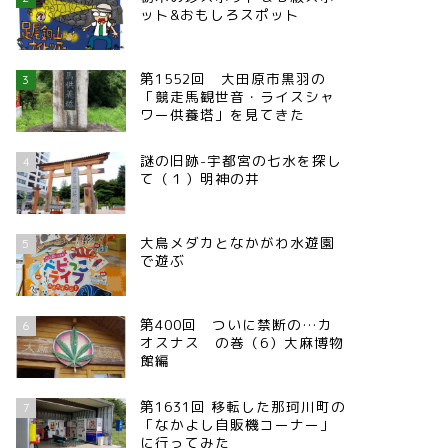
ット&おもしろスポット
第1552回 大田原市黒羽の
3
「競走馬観世音・ライスシャ
ワー供養塔」を見てきた
謎の旧跡-宇都宮の七水を探し
4
て（１）明神の井
大鳥メダカとなかがわ水遊園
5
で遊ぶ
第400回 ついに禁断の…カ
6
オスナス の巻（6）大麻博物
館編
第1631回 移転した那珂川町の
7
「なかよし自販機コーナー」
に行ってみた