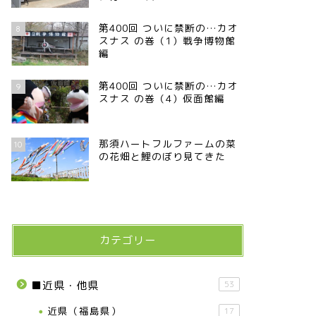
第400回 ついに禁断の…カオ
8
スナス の巻（1）戦争博物館
編
第400回 ついに禁断の…カオ
9
スナス の巻（4）仮面館編
那須ハートフルファームの菜
10
の花畑と鯉のぼり見てきた
カテゴリー
■近県・他県
53
近県（福島県）
17