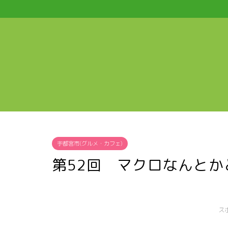
宇都宮市(グルメ・カフェ)
第52回 マクロなんと
ス