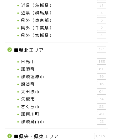
近県（茨城県）
21
近県（群馬県）
4
県外（東京都）
5
県外（千葉県）
2
県外（宮城県）
4
■県北エリア
541
日光市
133
那須町
61
那須塩原市
39
塩谷町
16
大田原市
64
矢板市
34
さくら市
88
那珂川町
49
那須烏山市
58
■県央・県東エリア
1,315