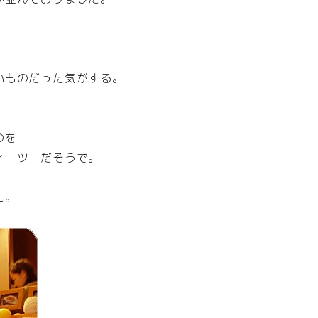
いものだった気がする。
のを
ィーツ」だそうで。
に。