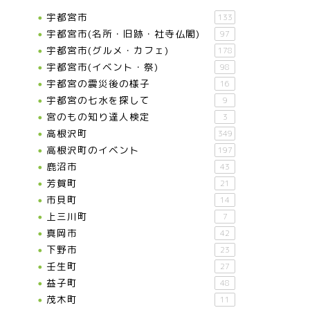
宇都宮市
133
宇都宮市(名所・旧跡・社寺仏閣)
97
宇都宮市(グルメ・カフェ)
178
宇都宮市(イベント・祭)
98
宇都宮の震災後の様子
16
宇都宮の七水を探して
9
宮のもの知り達人検定
3
高根沢町
349
高根沢町のイベント
197
鹿沼市
43
芳賀町
21
市貝町
14
上三川町
7
真岡市
42
下野市
23
壬生町
27
益子町
48
茂木町
11