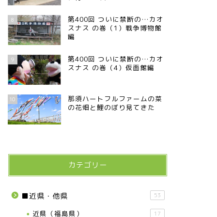
第400回 ついに禁断の…カオ
8
スナス の巻（1）戦争博物館
編
第400回 ついに禁断の…カオ
9
スナス の巻（4）仮面館編
那須ハートフルファームの菜
10
の花畑と鯉のぼり見てきた
カテゴリー
■近県・他県
53
近県（福島県）
17