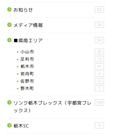
お知らせ
92
メディア情報
34
■県南エリア
94
小山市
20
足利市
12
栃木市
41
岩舟町
4
佐野市
12
野木町
5
リンク栃木ブレックス（宇都宮ブレ
109
ックス）
栃木SC
9