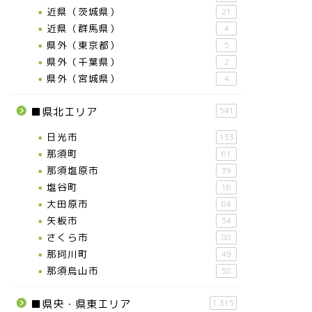
近県（茨城県）
21
近県（群馬県）
4
県外（東京都）
5
県外（千葉県）
2
県外（宮城県）
4
■県北エリア
541
日光市
133
那須町
61
那須塩原市
39
塩谷町
16
大田原市
64
矢板市
34
さくら市
88
那珂川町
49
那須烏山市
58
■県央・県東エリア
1,315