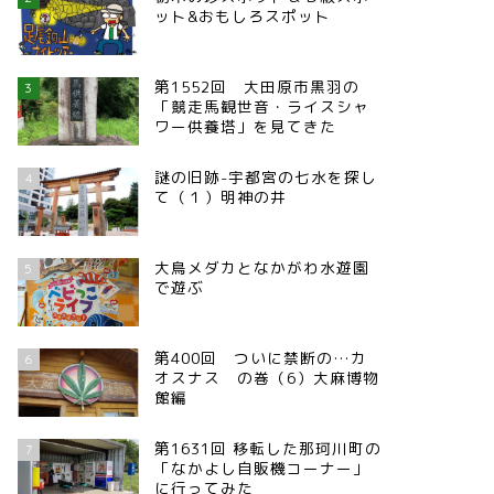
ット&おもしろスポット
第1552回 大田原市黒羽の
3
「競走馬観世音・ライスシャ
ワー供養塔」を見てきた
謎の旧跡-宇都宮の七水を探し
4
て（１）明神の井
大鳥メダカとなかがわ水遊園
5
で遊ぶ
第400回 ついに禁断の…カ
6
オスナス の巻（6）大麻博物
館編
第1631回 移転した那珂川町の
7
「なかよし自販機コーナー」
に行ってみた