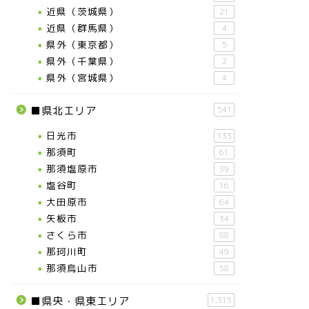
近県（茨城県）
21
近県（群馬県）
4
県外（東京都）
5
県外（千葉県）
2
県外（宮城県）
4
■県北エリア
541
日光市
133
那須町
61
那須塩原市
39
塩谷町
16
大田原市
64
矢板市
34
さくら市
88
那珂川町
49
那須烏山市
58
■県央・県東エリア
1,315