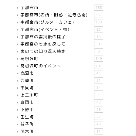
宇都宮市
133
宇都宮市(名所・旧跡・社寺仏閣)
97
宇都宮市(グルメ・カフェ)
178
宇都宮市(イベント・祭)
98
宇都宮の震災後の様子
16
宇都宮の七水を探して
9
宮のもの知り達人検定
3
高根沢町
349
高根沢町のイベント
197
鹿沼市
43
芳賀町
21
市貝町
14
上三川町
7
真岡市
42
下野市
23
壬生町
27
益子町
48
茂木町
11