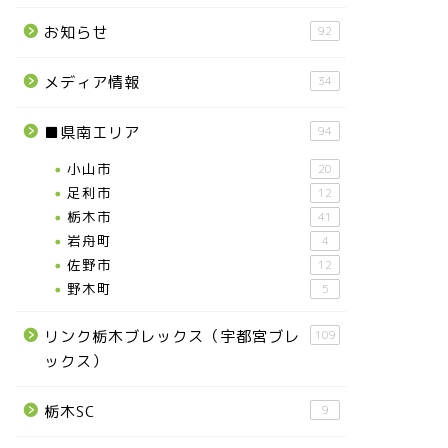
お知らせ
92
メディア情報
34
■県南エリア
94
小山市
20
足利市
12
栃木市
41
岩舟町
4
佐野市
12
野木町
5
リンク栃木ブレックス（宇都宮ブレ
109
ックス）
栃木SC
9