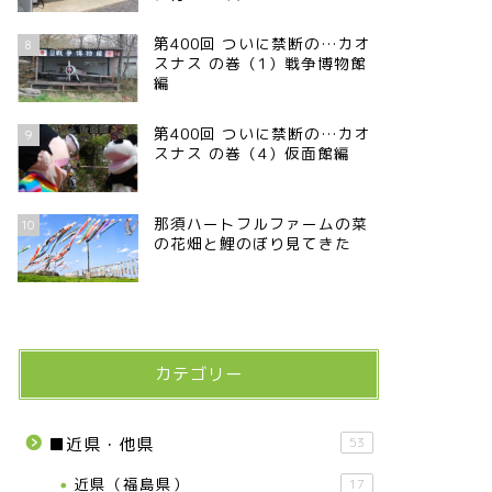
第400回 ついに禁断の…カオ
8
スナス の巻（1）戦争博物館
編
第400回 ついに禁断の…カオ
9
スナス の巻（4）仮面館編
那須ハートフルファームの菜
10
の花畑と鯉のぼり見てきた
カテゴリー
■近県・他県
53
近県（福島県）
17