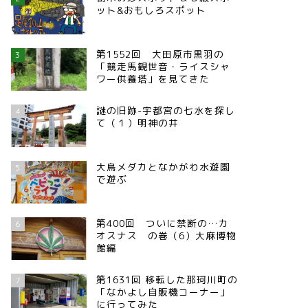
ット&おもしろスポット
第1552回 大田原市黒羽の
3
「競走馬観世音・ライスシャ
ワー供養塔」を見てきた
謎の旧跡-宇都宮の七水を探し
4
て（１）明神の井
大鳥メダカとなかがわ水遊園
5
で遊ぶ
第400回 ついに禁断の…カ
6
オスナス の巻（6）大麻博物
館編
第1631回 移転した那珂川町の
7
「なかよし自販機コーナー」
に行ってみた