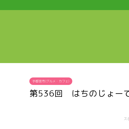
宇都宮市(グルメ・カフェ)
第536回 はちのじょー
ス