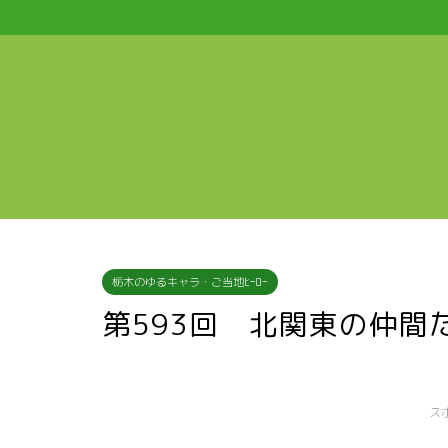
栃木のゆるキャラ・ご当地ﾋｰﾛｰ
第593回 北関東の仲間
ス