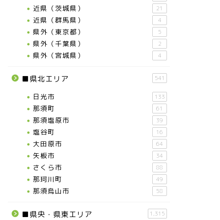
近県（茨城県）
21
近県（群馬県）
4
県外（東京都）
5
県外（千葉県）
2
県外（宮城県）
4
■県北エリア
541
日光市
133
那須町
61
那須塩原市
39
塩谷町
16
大田原市
64
矢板市
34
さくら市
88
那珂川町
49
那須烏山市
58
■県央・県東エリア
1,315