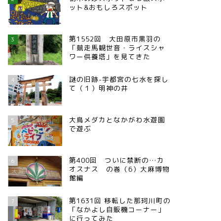
ット&おもしろスポット
第1552回 大田原市黒羽の
3
「競走馬観世音・ライスシャ
ワー供養塔」を見てきた
謎の旧跡-宇都宮の七水を探し
4
て（１）明神の井
大鳥メダカとなかがわ水遊園
5
で遊ぶ
第400回 ついに禁断の…カ
6
オスナス の巻（6）大麻博物
館編
第1631回 移転した那珂川町の
7
「なかよし自販機コーナー」
に行ってみた