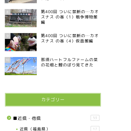
第400回 ついに禁断の…カオ
8
スナス の巻（1）戦争博物館
編
第400回 ついに禁断の…カオ
9
スナス の巻（4）仮面館編
那須ハートフルファームの菜
10
の花畑と鯉のぼり見てきた
カテゴリー
■近県・他県
53
近県（福島県）
17