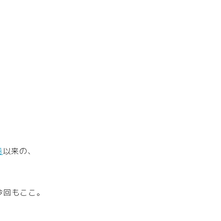
巻
以来の、
今回もここ。