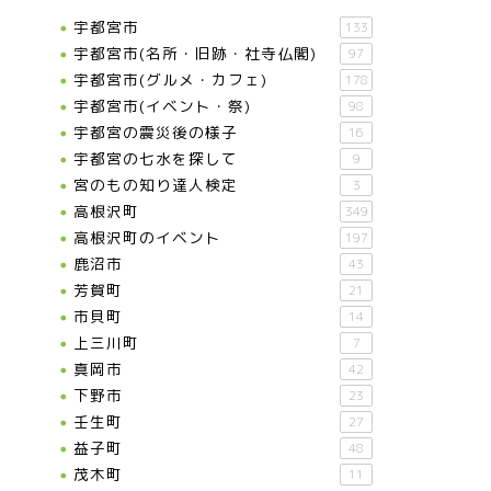
宇都宮市
133
宇都宮市(名所・旧跡・社寺仏閣)
97
宇都宮市(グルメ・カフェ)
178
宇都宮市(イベント・祭)
98
宇都宮の震災後の様子
16
宇都宮の七水を探して
9
宮のもの知り達人検定
3
高根沢町
349
高根沢町のイベント
197
鹿沼市
43
芳賀町
21
市貝町
14
上三川町
7
真岡市
42
下野市
23
壬生町
27
益子町
48
茂木町
11