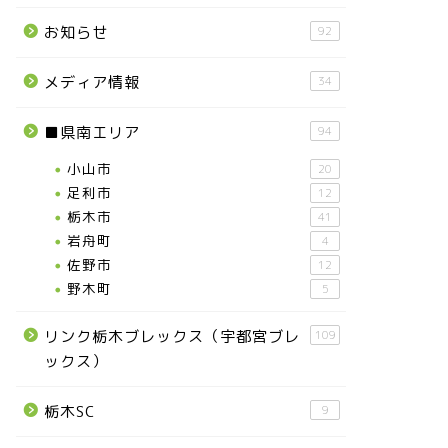
お知らせ
92
メディア情報
34
■県南エリア
94
小山市
20
足利市
12
栃木市
41
岩舟町
4
佐野市
12
野木町
5
リンク栃木ブレックス（宇都宮ブレ
109
ックス）
栃木SC
9