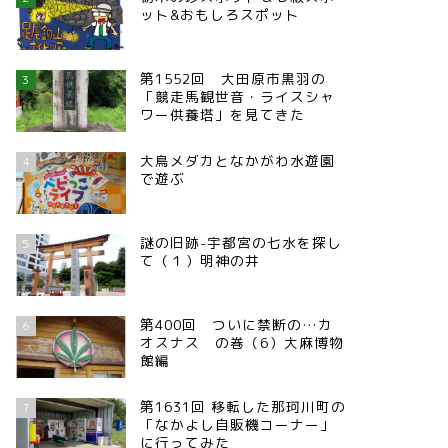
ット&おもしろスポット
第1552回 大田原市黒羽の
3
「競走馬観世音・ライスシャ
ワー供養塔」を見てきた
大鳥メダカとなかがわ水遊園
4
で遊ぶ
謎の旧跡-宇都宮の七水を探し
5
て（１）明神の井
第400回 ついに禁断の…カ
6
オスナス の巻（6）大麻博物
館編
第1631回 移転した那珂川町の
7
「なかよし自販機コーナー」
に行ってみた