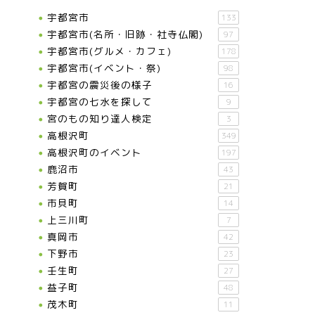
宇都宮市
133
宇都宮市(名所・旧跡・社寺仏閣)
97
宇都宮市(グルメ・カフェ)
178
宇都宮市(イベント・祭)
98
宇都宮の震災後の様子
16
宇都宮の七水を探して
9
宮のもの知り達人検定
3
高根沢町
349
高根沢町のイベント
197
鹿沼市
43
芳賀町
21
市貝町
14
上三川町
7
真岡市
42
下野市
23
壬生町
27
益子町
48
茂木町
11