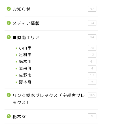
お知らせ
92
メディア情報
34
■県南エリア
94
小山市
20
足利市
12
栃木市
41
岩舟町
4
佐野市
12
野木町
5
リンク栃木ブレックス（宇都宮ブレ
109
ックス）
栃木SC
9