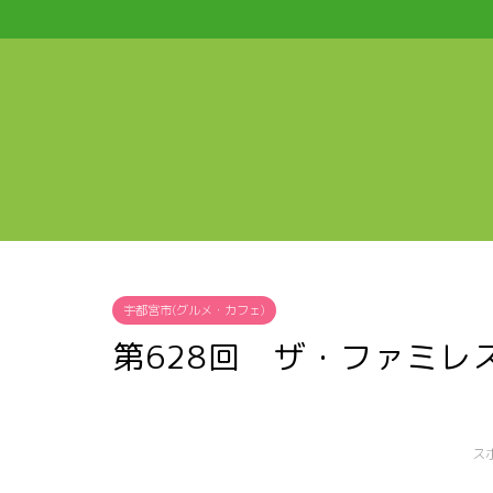
宇都宮市(グルメ・カフェ)
第628回 ザ・ファミレ
ス