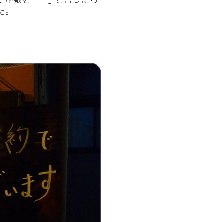
で座敷を・・」と言ったら
た。