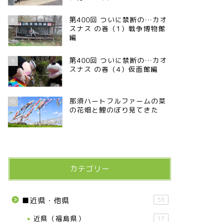
第400回 ついに禁断の…カオ
8
スナス の巻（1）戦争博物館
編
第400回 ついに禁断の…カオ
9
スナス の巻（4）仮面館編
那須ハートフルファームの菜
10
の花畑と鯉のぼり見てきた
カテゴリー
■近県・他県
53
近県（福島県）
17