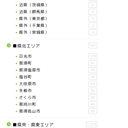
近県（茨城県）
21
近県（群馬県）
4
県外（東京都）
5
県外（千葉県）
2
県外（宮城県）
4
■県北エリア
541
日光市
133
那須町
61
那須塩原市
39
塩谷町
16
大田原市
64
矢板市
34
さくら市
88
那珂川町
49
那須烏山市
58
■県央・県東エリア
1,315