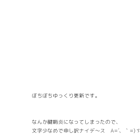
ぼちぼちゆっくり更新です。
なんか腱鞘炎になってしまったので、
文字少なめで申し訳ナイデ～ス A=´、｀=)