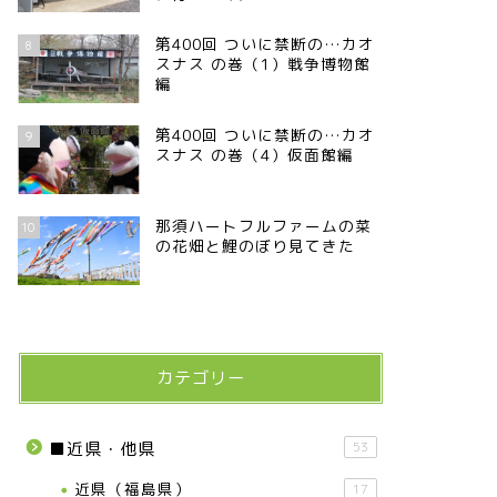
第400回 ついに禁断の…カオ
8
スナス の巻（1）戦争博物館
編
第400回 ついに禁断の…カオ
9
スナス の巻（4）仮面館編
那須ハートフルファームの菜
10
の花畑と鯉のぼり見てきた
カテゴリー
■近県・他県
53
近県（福島県）
17