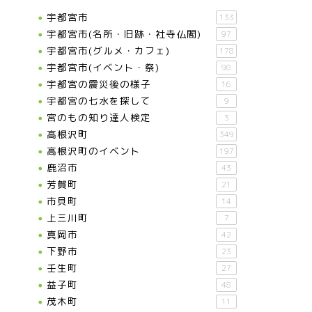
宇都宮市
133
宇都宮市(名所・旧跡・社寺仏閣)
97
宇都宮市(グルメ・カフェ)
178
宇都宮市(イベント・祭)
98
宇都宮の震災後の様子
16
宇都宮の七水を探して
9
宮のもの知り達人検定
3
高根沢町
349
高根沢町のイベント
197
鹿沼市
43
芳賀町
21
市貝町
14
上三川町
7
真岡市
42
下野市
23
壬生町
27
益子町
48
茂木町
11