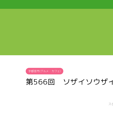
宇都宮市(グルメ・カフェ)
第566回 ソザイソウザ
ス