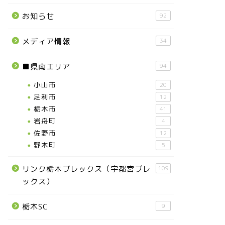
お知らせ
92
メディア情報
34
■県南エリア
94
小山市
20
足利市
12
栃木市
41
岩舟町
4
佐野市
12
野木町
5
リンク栃木ブレックス（宇都宮ブレ
109
ックス）
栃木SC
9