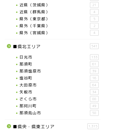
近県（茨城県）
21
近県（群馬県）
4
県外（東京都）
5
県外（千葉県）
2
県外（宮城県）
4
■県北エリア
541
日光市
133
那須町
61
那須塩原市
39
塩谷町
16
大田原市
64
矢板市
34
さくら市
88
那珂川町
49
那須烏山市
58
■県央・県東エリア
1,315