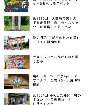
ット&おもしろスポット
第1552回 大田原市黒羽の
3
「競走馬観世音・ライスシャ
ワー供養塔」を見てきた
謎の旧跡-宇都宮の七水を探し
4
て（１）明神の井
大鳥メダカとなかがわ水遊園
5
で遊ぶ
第400回 ついに禁断の…カ
6
オスナス の巻（6）大麻博物
館編
第1631回 移転した那珂川町の
7
「なかよし自販機コーナー」
に行ってみた