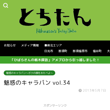
お知らせ
メディア情報
■県北エリア
日光市
那須町
那須塩原市
塩谷町
大
「ひばらさんの栃木探訪」アメブロから引っ越しました！
魅惑のキャラパン～ボクの顔をおたべよ～
魅惑のキャラパン vol.34
2013年5月7日
スポンサーリンク