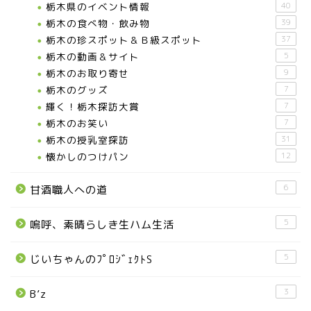
栃木県のイベント情報
40
栃木の食べ物・飲み物
39
栃木の珍スポット＆Ｂ級スポット
37
栃木の動画＆サイト
5
栃木のお取り寄せ
9
栃木のグッズ
7
輝く！栃木探訪大賞
7
お知らせ
栃木のお笑い
7
栃木の授乳室探訪
31
メディア情報
懐かしのつけパン
12
6
甘酒職人への道
■県北エリア
5
嗚呼、素晴らしき生ハム生活
日光市
5
じいちゃんのﾌﾟﾛｼﾞｪｸﾄS
那須町
3
B’z