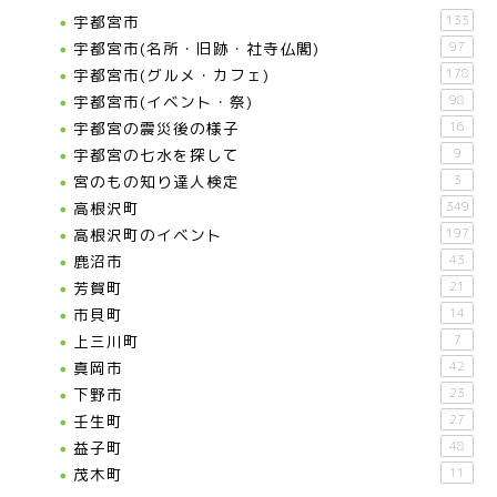
宇都宮市
133
宇都宮市(名所・旧跡・社寺仏閣)
97
宇都宮市(グルメ・カフェ)
178
宇都宮市(イベント・祭)
98
宇都宮の震災後の様子
16
宇都宮の七水を探して
9
宮のもの知り達人検定
3
高根沢町
349
高根沢町のイベント
197
鹿沼市
43
芳賀町
21
市貝町
14
上三川町
7
真岡市
42
下野市
23
壬生町
27
益子町
48
茂木町
11