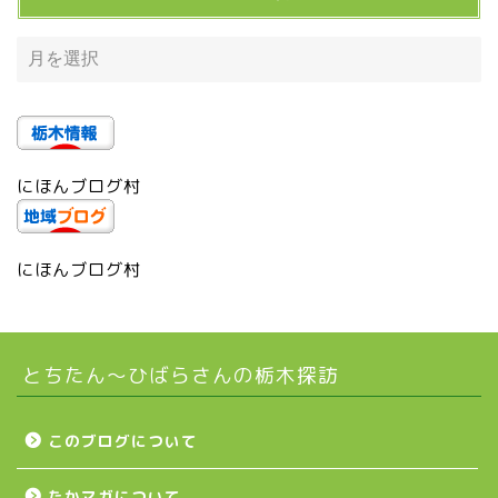
宇都宮の震災後の様子
鹿沼市
芳賀町
にほんブログ村
市貝町
上三川町
にほんブログ村
真岡市
とちたん〜ひばらさんの栃木探訪
下野市
壬生町
このブログについて
たかマガについて