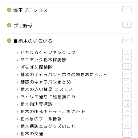
1
埼玉ブロンコス
4
プロ野球
609
■栃木のいろいろ
とちまるくんファンクラブ
6
マニアック栃木探訪部
44
ぱなぱな探検隊
14
魅惑のキャラパン～ボクの顔をおたべよ～
57
魅惑のキャラパンまとめ
1
栃木の赤い彗星-コスモス
19
アトリエ通りに絵を描こう
8
栃木珈琲豆探訪
42
栃木のゆるキャラ・ご当地ﾋｰﾛｰ
96
栃木県のプール情報
11
栃木探訪本＆グッズのこと
84
栃木の交通
18