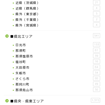
近県（茨城県）
21
近県（群馬県）
4
県外（東京都）
5
県外（千葉県）
2
県外（宮城県）
4
541
■県北エリア
日光市
133
那須町
61
那須塩原市
39
塩谷町
16
大田原市
64
矢板市
34
さくら市
88
那珂川町
49
那須烏山市
58
1,315
■県央・県東エリア