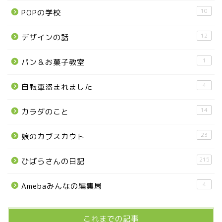
那須塩原市
10
POPの学校
塩谷町
12
デザインの話
那須烏山市
1
パン＆お菓子教室
■県央・県東エリア
4
自転車盗まれました
14
カラダのこと
高根沢町
23
娘のカブスカウト
高根沢町のイベント
215
ひばらさんの日記
宇都宮市
4
Amebaみんなの編集局
宇都宮市(グルメ・カフェ)
これまでの記事