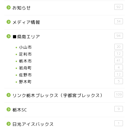
92
お知らせ
34
メディア情報
94
■県南エリア
小山市
20
足利市
12
栃木市
41
岩舟町
4
佐野市
12
野木町
5
109
リンク栃木ブレックス（宇都宮ブレックス）
9
栃木SC
1
日光アイスバックス