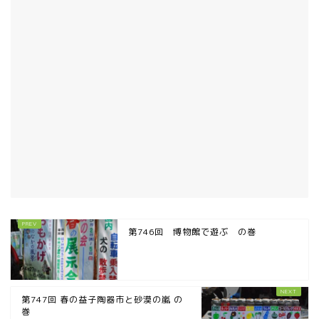
第746回 博物館で遊ぶ の巻
第747回 春の益子陶器市と砂漠の嵐 の
巻