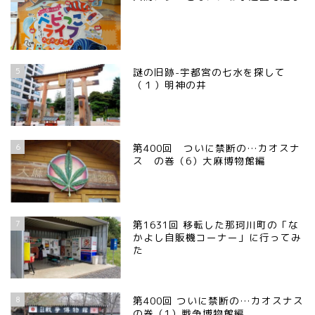
5
謎の旧跡-宇都宮の七水を探して
（１）明神の井
6
第400回 ついに禁断の…カオスナ
ス の巻（6）大麻博物館編
7
第1631回 移転した那珂川町の「な
かよし自販機コーナー」に行ってみ
た
8
第400回 ついに禁断の…カオスナス
の巻（1）戦争博物館編