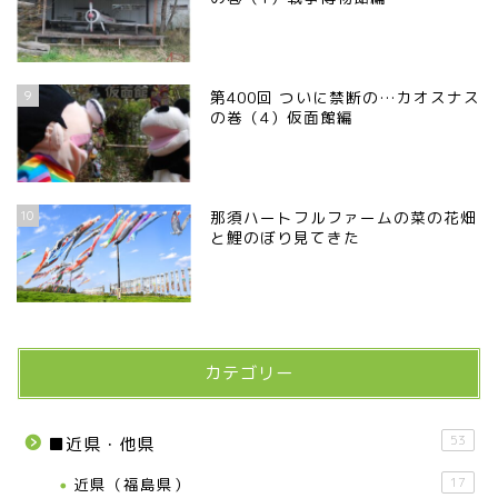
9
第400回 ついに禁断の…カオスナス
の巻（4）仮面館編
10
那須ハートフルファームの菜の花畑
と鯉のぼり見てきた
カテゴリー
53
■近県・他県
近県（福島県）
17