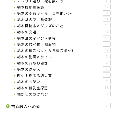
アトリエ通りに絵を描こう
8
栃木珈琲豆探訪
42
栃木のゆるキャラ・ご当地ﾋｰﾛｰ
96
栃木県のプール情報
11
栃木探訪本＆グッズのこと
84
栃木の交通
18
栃木県のイベント情報
40
栃木の食べ物・飲み物
39
栃木の珍スポット＆Ｂ級スポット
37
栃木の動画＆サイト
5
栃木のお取り寄せ
9
栃木のグッズ
7
輝く！栃木探訪大賞
7
お知らせ
栃木のお笑い
7
栃木の授乳室探訪
31
メディア情報
懐かしのつけパン
12
6
甘酒職人への道
■県北エリア