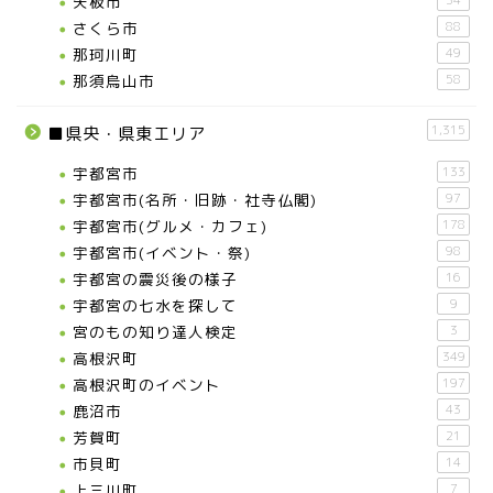
矢板市
34
さくら市
88
那珂川町
49
那須烏山市
58
1,315
■県央・県東エリア
宇都宮市
133
宇都宮市(名所・旧跡・社寺仏閣)
97
宇都宮市(グルメ・カフェ)
178
宇都宮市(イベント・祭)
98
宇都宮の震災後の様子
16
宇都宮の七水を探して
9
宮のもの知り達人検定
3
高根沢町
349
高根沢町のイベント
197
鹿沼市
43
芳賀町
21
市貝町
14
上三川町
7