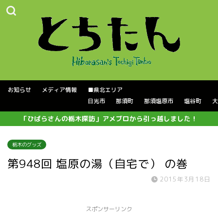
お知らせ
メディア情報
■県北エリア
日光市
那須町
那須塩原市
塩谷町
大
「ひばらさんの栃木探訪」アメブロから引っ越しました！
栃木のグッズ
第948回 塩原の湯（自宅で） の巻
2015年3月18日
スポンサーリンク