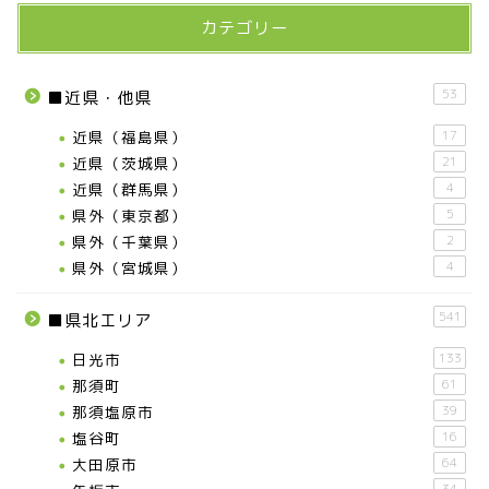
カテゴリー
53
■近県・他県
近県（福島県）
17
近県（茨城県）
21
近県（群馬県）
4
県外（東京都）
5
県外（千葉県）
2
県外（宮城県）
4
541
■県北エリア
日光市
133
那須町
61
那須塩原市
39
塩谷町
16
大田原市
64