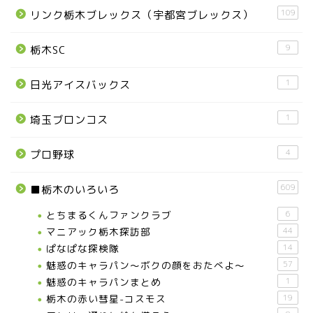
109
リンク栃木ブレックス（宇都宮ブレックス）
9
栃木SC
1
日光アイスバックス
1
埼玉ブロンコス
4
プロ野球
609
■栃木のいろいろ
とちまるくんファンクラブ
6
マニアック栃木探訪部
44
ぱなぱな探検隊
14
魅惑のキャラパン～ボクの顔をおたべよ～
57
魅惑のキャラパンまとめ
1
栃木の赤い彗星-コスモス
19