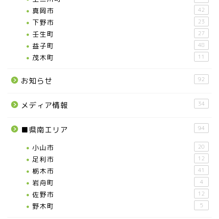
真岡市
42
下野市
23
壬生町
27
益子町
48
茂木町
11
92
お知らせ
34
メディア情報
94
■県南エリア
小山市
20
足利市
12
栃木市
41
岩舟町
4
佐野市
12
野木町
5