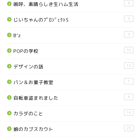
5
嗚呼、素晴らしき生ハム生活
日光市
5
じいちゃんのﾌﾟﾛｼﾞｪｸﾄS
那須町
3
B’z
那須塩原市
10
POPの学校
塩谷町
12
デザインの話
那須烏山市
1
パン＆お菓子教室
■県央・県東エリア
4
自転車盗まれました
14
カラダのこと
高根沢町
23
娘のカブスカウト
高根沢町のイベント