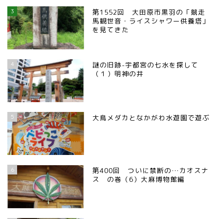
3
第1552回 大田原市黒羽の「競走
馬観世音・ライスシャワー供養塔」
を見てきた
4
謎の旧跡-宇都宮の七水を探して
（１）明神の井
5
大鳥メダカとなかがわ水遊園で遊ぶ
6
第400回 ついに禁断の…カオスナ
ス の巻（6）大麻博物館編