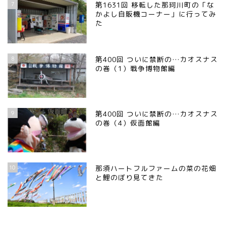
7
第1631回 移転した那珂川町の「な
かよし自販機コーナー」に行ってみ
た
8
第400回 ついに禁断の…カオスナス
の巻（1）戦争博物館編
9
第400回 ついに禁断の…カオスナス
の巻（4）仮面館編
10
那須ハートフルファームの菜の花畑
と鯉のぼり見てきた