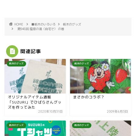
HOME
■栃木のいろいろ
栃木のグッズ
第948回 塩原の湯（自宅で） の巻
関連記事
栃木のグッズ
栃木のグッズ
オリジナルアイテム通販
まさかのコラボ？
「SUZURI」でひばらさんグッ
ズを作ってみた
2020年10月31日
2009年6月3日
栃木のグッズ
栃木のグッズ