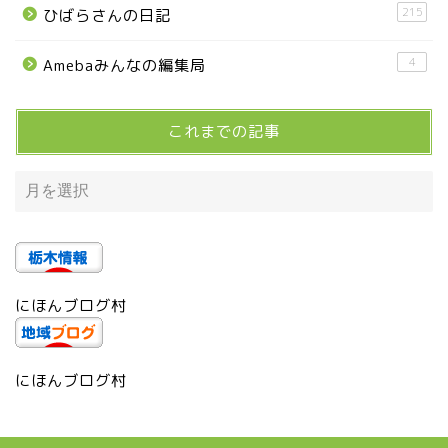
215
ひばらさんの日記
宇都宮市
4
Amebaみんなの編集局
宇都宮市(グルメ・カフェ)
これまでの記事
宇都宮の震災後の様子
鹿沼市
芳賀町
にほんブログ村
市貝町
上三川町
にほんブログ村
真岡市