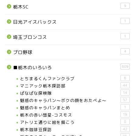
9
栃木SC
1
日光アイスバックス
1
埼玉ブロンコス
4
プロ野球
609
■栃木のいろいろ
とちまるくんファンクラブ
6
マニアック栃木探訪部
44
ぱなぱな探検隊
14
魅惑のキャラパン～ボクの顔をおたべよ～
57
魅惑のキャラパンまとめ
1
栃木の赤い彗星-コスモス
19
アトリエ通りに絵を描こう
8
栃木珈琲豆探訪
42