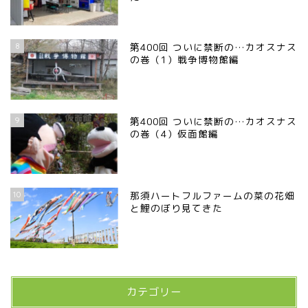
8
第400回 ついに禁断の…カオスナス
の巻（1）戦争博物館編
9
第400回 ついに禁断の…カオスナス
の巻（4）仮面館編
10
那須ハートフルファームの菜の花畑
と鯉のぼり見てきた
カテゴリー