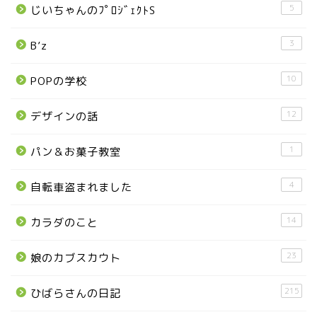
5
じいちゃんのﾌﾟﾛｼﾞｪｸﾄS
那須町
3
B’z
那須塩原市
10
POPの学校
塩谷町
12
デザインの話
那須烏山市
1
パン＆お菓子教室
■県央・県東エリア
4
自転車盗まれました
14
カラダのこと
高根沢町
23
娘のカブスカウト
高根沢町のイベント
215
ひばらさんの日記
宇都宮市