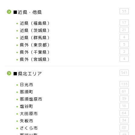
53
■近県・他県
近県（福島県）
17
近県（茨城県）
21
近県（群馬県）
4
県外（東京都）
5
県外（千葉県）
2
県外（宮城県）
4
541
■県北エリア
日光市
133
那須町
61
那須塩原市
39
塩谷町
16
大田原市
64
矢板市
34
さくら市
88
49