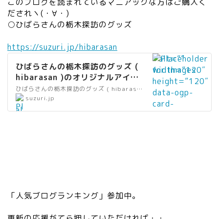
このブログを読まれているマニアックな方はご購入く
だされヽ(・∀・)
○ひばらさんの栃木探訪のグッズ
https://suzuri.jp/hibarasan
” alt=””
ひばらさんの栃木探訪のグッズ (
width=”120″
hibarasan )のオリジナルアイテ
height=”120″
ム通販 ∞ SUZURI（スズリ）
ひばらさんの栃木探訪のグッズ ( hibarasan )の公式アイテムの通販サイト。ひばらさんの栃木探訪
data-ogp-
”
suzuri.jp
card-
al
image=””
t
data-
=
src=”https://
”
dzdih2euft5n
リ
z.cloudfront.n
ン
et/users/avat
ク
ars/671539.j
”
pg?
「人気ブログランキング」参加中。
wi
1602735788″
dt
/>
更新の応援がてら押していただければ・・