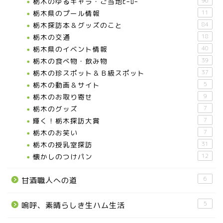
栃木のゆるキャラ・ご当地ﾋｰﾛｰ
96
栃木県のプール情報
11
栃木探訪本＆グッズのこと
84
栃木の交通
18
栃木県のイベント情報
40
栃木の食べ物・飲み物
39
栃木の珍スポット＆Ｂ級スポット
37
栃木の動画＆サイト
5
栃木のお取り寄せ
9
栃木のグッズ
7
輝く！栃木探訪大賞
7
お知らせ
栃木のお笑い
7
栃木の授乳室探訪
31
メディア情報
懐かしのつけパン
12
6
甘酒職人への道
■県北エリア
5
嗚呼、素晴らしき生ハム生活
日光市