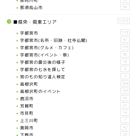
那珂川町
那須烏山市
58
1,315
■県央・県東エリア
宇都宮市
133
宇都宮市(名所・旧跡・社寺仏閣)
97
宇都宮市(グルメ・カフェ)
178
宇都宮市(イベント・祭)
98
宇都宮の震災後の様子
16
宇都宮の七水を探して
9
宮のもの知り達人検定
3
高根沢町
349
高根沢町のイベント
197
鹿沼市
43
芳賀町
21
市貝町
14
上三川町
7
真岡市
42
下野市
23