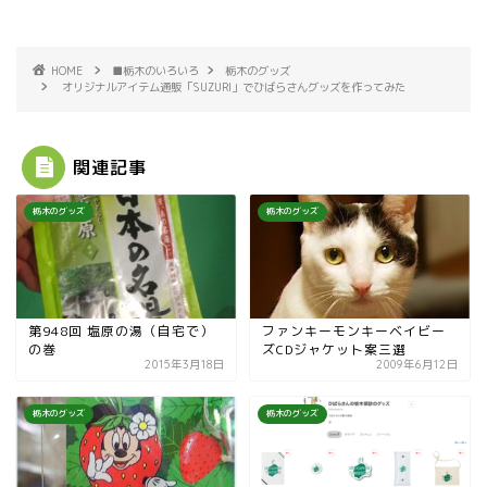
HOME
■栃木のいろいろ
栃木のグッズ
オリジナルアイテム通販「SUZURI」でひばらさんグッズを作ってみた
関連記事
栃木のグッズ
栃木のグッズ
第948回 塩原の湯（自宅で）
ファンキーモンキーベイビー
の巻
ズCDジャケット案三選
2015年3月18日
2009年6月12日
栃木のグッズ
栃木のグッズ