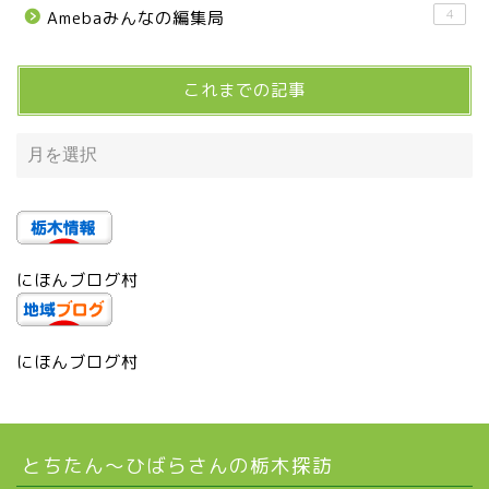
4
Amebaみんなの編集局
宇都宮市(グルメ・カフェ)
これまでの記事
宇都宮の震災後の様子
鹿沼市
芳賀町
にほんブログ村
市貝町
上三川町
にほんブログ村
真岡市
とちたん〜ひばらさんの栃木探訪
下野市