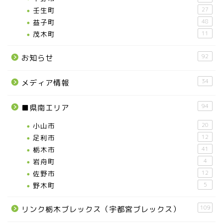
壬生町
27
益子町
48
茂木町
11
92
お知らせ
34
メディア情報
94
■県南エリア
小山市
20
足利市
12
栃木市
41
岩舟町
4
佐野市
12
野木町
5
109
リンク栃木ブレックス（宇都宮ブレックス）