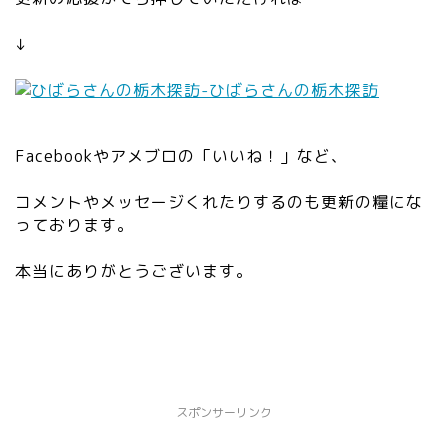
h
=
↓
”2
0″
he
ig
ht
Facebookやアメブロの「いいね！」など、
=
”2
コメントやメッセージくれたりするのも更新の糧にな
0″
っております。
da
ta
本当にありがとうございます。
-
sr
c
=
”h
tt
スポンサーリンク
ps
://