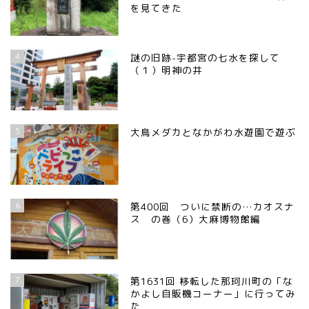
を見てきた
4
謎の旧跡-宇都宮の七水を探して
（１）明神の井
5
大鳥メダカとなかがわ水遊園で遊ぶ
6
第400回 ついに禁断の…カオスナ
ス の巻（6）大麻博物館編
7
第1631回 移転した那珂川町の「な
かよし自販機コーナー」に行ってみ
た