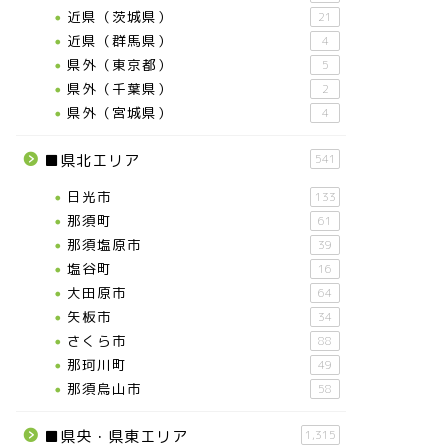
近県（茨城県）
21
近県（群馬県）
4
県外（東京都）
5
県外（千葉県）
2
県外（宮城県）
4
■県北エリア
541
日光市
133
那須町
61
那須塩原市
39
塩谷町
16
大田原市
64
矢板市
34
さくら市
88
那珂川町
49
那須烏山市
58
■県央・県東エリア
1,315