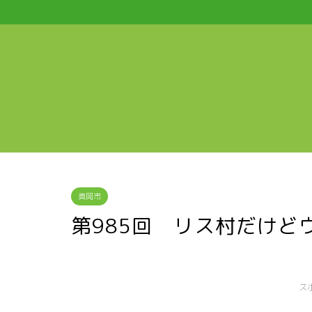
真岡市
第985回 リス村だけど
ス