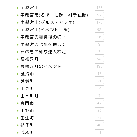
宇都宮市
133
宇都宮市(名所・旧跡・社寺仏閣)
97
宇都宮市(グルメ・カフェ)
178
宇都宮市(イベント・祭)
98
宇都宮の震災後の様子
16
宇都宮の七水を探して
9
宮のもの知り達人検定
3
高根沢町
349
高根沢町のイベント
197
鹿沼市
43
芳賀町
21
市貝町
14
上三川町
7
真岡市
42
下野市
23
壬生町
27
益子町
48
茂木町
11