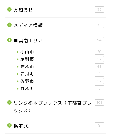
お知らせ
92
メディア情報
34
■県南エリア
94
小山市
20
足利市
12
栃木市
41
岩舟町
4
佐野市
12
野木町
5
リンク栃木ブレックス（宇都宮ブレ
109
ックス）
栃木SC
9