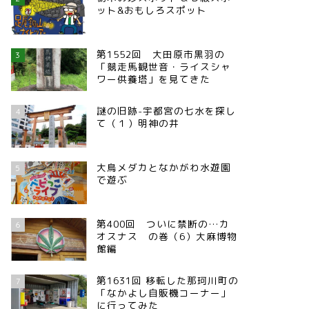
ット&おもしろスポット
第1552回 大田原市黒羽の
3
「競走馬観世音・ライスシャ
ワー供養塔」を見てきた
謎の旧跡-宇都宮の七水を探し
4
て（１）明神の井
大鳥メダカとなかがわ水遊園
5
で遊ぶ
第400回 ついに禁断の…カ
6
オスナス の巻（6）大麻博物
館編
第1631回 移転した那珂川町の
7
「なかよし自販機コーナー」
に行ってみた