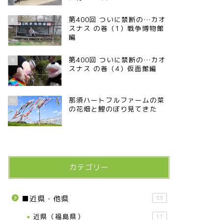
第400回 ついに禁断の…カオ
8
スナス の巻（1）戦争博物館
編
第400回 ついに禁断の…カオ
9
スナス の巻（4）仮面館編
那須ハートフルファームの菜
10
の花畑と鯉のぼり見てきた
カテゴリー
■近県・他県
53
近県（福島県）
17