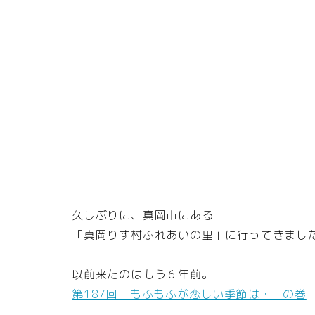
久しぶりに、真岡市にある
「真岡りす村ふれあいの里」に行ってきまし
以前来たのはもう６年前。
第187回 もふもふが恋しい季節は… の巻