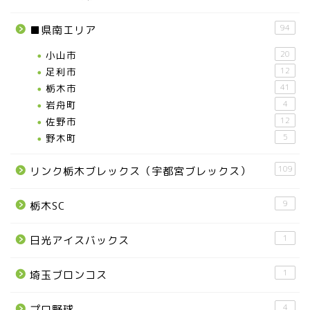
宇都宮の震災後の様子
94
■県南エリア
鹿沼市
小山市
20
足利市
12
栃木市
41
芳賀町
岩舟町
4
佐野市
12
市貝町
野木町
5
上三川町
109
リンク栃木ブレックス（宇都宮ブレックス）
9
栃木SC
真岡市
1
日光アイスバックス
下野市
1
埼玉ブロンコス
壬生町
4
プロ野球