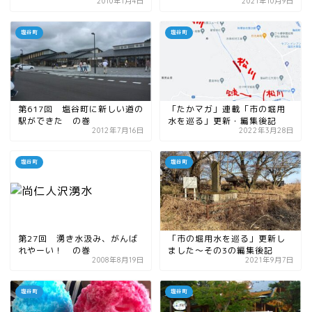
2010年1月4日
2021年10月9日
塩谷町
塩谷町
第617回 塩谷町に新しい道の
「たかマガ」連載「市の堀用
駅ができた の巻
水を巡る」更新・編集後記
2012年7月16日
2022年3月28日
塩谷町
塩谷町
第27回 湧き水汲み、がんば
「市の堀用水を巡る」更新し
れやーい！ の巻
ました〜その3の編集後記
2008年8月19日
2021年9月7日
塩谷町
塩谷町