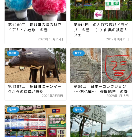
第1260回 塩谷町の道の駅で
第644回 のんびり塩谷ドライ
ドデカイかき氷 の巻
ブ の巻 （1）山奥の鉄道カ
フェ
2020年10月23日
2012年8月31日
塩谷町
塩谷町
第1387回 塩谷町にデンマー
第69回 日本一コレクション
クからの遊具が来た
4〜石仏編〜 佐貫観音 の巻
2021年5月5日
2009年1月18日
塩谷町
塩谷町