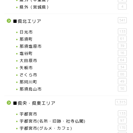
県外（宮城県）
4
541
■県北エリア
日光市
133
那須町
61
那須塩原市
39
塩谷町
16
お知らせ
大田原市
64
矢板市
34
メディア情報
さくら市
88
那珂川町
49
■県北エリア
那須烏山市
58
1,315
■県央・県東エリア
日光市
宇都宮市
133
宇都宮市(名所・旧跡・社寺仏閣)
97
那須町
宇都宮市(グルメ・カフェ)
178