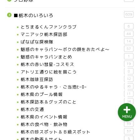
益子町
609
■栃木のいろいろ
茂木町
とちまるくんファンクラブ
6
マニアック栃木探訪部
44
日光アイスバックス
ぱなぱな探検隊
14
魅惑のキャラパン～ボクの顔をおたべよ～
57
魅惑のキャラパンまとめ
1
埼玉ブロンコス
栃木の赤い彗星-コスモス
19
アトリエ通りに絵を描こう
8
プロ野球
栃木珈琲豆探訪
42
栃木のゆるキャラ・ご当地ﾋｰﾛｰ
96
栃木県のプール情報
11
栃木探訪本＆グッズのこと
84
栃木の交通
18
栃木県のイベント情報
40
MENU
栃木の食べ物・飲み物
39
栃木の珍スポット＆Ｂ級スポット
37
栃木の動画＆サイト
5