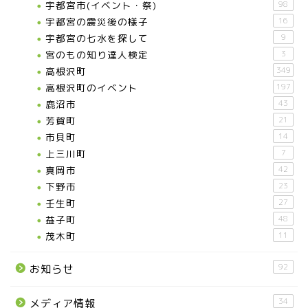
宇都宮市(イベント・祭)
98
那須塩原市
宇都宮の震災後の様子
16
宇都宮の七水を探して
9
塩谷町
宮のもの知り達人検定
3
高根沢町
349
高根沢町のイベント
197
那須烏山市
鹿沼市
43
芳賀町
21
■県央・県東エリア
市貝町
14
上三川町
7
高根沢町
真岡市
42
下野市
23
壬生町
27
高根沢町のイベント
益子町
48
茂木町
11
宇都宮市
92
お知らせ
宇都宮市(グルメ・カフェ)
34
メディア情報