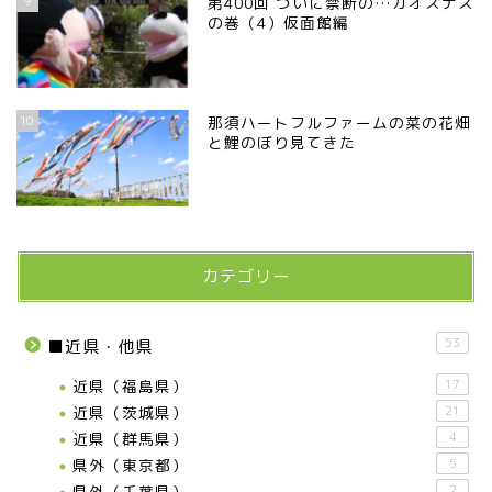
9
第400回 ついに禁断の…カオスナス
の巻（4）仮面館編
10
那須ハートフルファームの菜の花畑
と鯉のぼり見てきた
カテゴリー
53
■近県・他県
近県（福島県）
17
近県（茨城県）
21
近県（群馬県）
4
県外（東京都）
5
県外（千葉県）
2