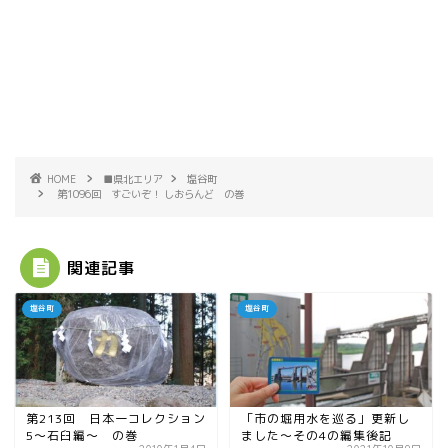
HOME
■県北エリア
塩谷町
第1096回 すごいぞ！ しおらんど の巻
関連記事
塩谷町
塩谷町
第213回 日本一コレクション
「市の堀用水を巡る」更新し
5〜石臼編〜 の巻
ました〜その4の編集後記