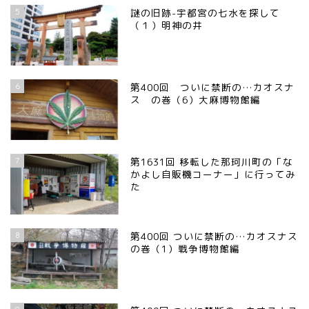
5
謎の旧跡-宇都宮の七水を探して
（１）明神の井
6
第400回 ついに禁断の…カオスナ
ス の巻（6）大麻博物館編
7
第1631回 移転した那珂川町の「な
かよし自販機コーナー」に行ってみ
た
8
第400回 ついに禁断の…カオスナス
の巻（1）戦争博物館編