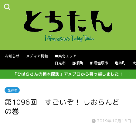
お知らせ
メディア情報
■県北エリア
日光市
那須町
那須塩原市
塩谷町
大
「ひばらさんの栃木探訪」アメブロから引っ越しました！
塩谷町
第1096回 すごいぞ！ しおらんど
の巻
2019年10月18日