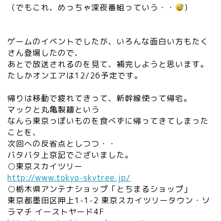
（でもこれ、めっちゃ深夜番組っていう・・
）
ゲームのイベントでしたが、いろんな面白い方もたく
さん登場したので、
あとで放送されるのを見て、補完しようと思います。
たしかオンエアは12/26予定です。
帰りは移動で疲れてきって、新幹線使って帰宅。
マックと丸亀製麺という
なんら東京っぽいものを食べずに帰ってきてしまった
ことを、
次回への反省点としつつ・・
バタバタ上京記でございました。
○東京スカイツリー
http://www.tokyo-skytree.jp/
○栃木県アンテナショップ「とちまるショップ」
東京都墨田区押上1-1-2 東京スカイツリータウン・ソ
ラマチ イーストヤード4F