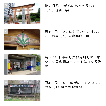
宇都宮の震災後の様子
5
謎の旧跡-宇都宮の七水を探して
（１）明神の井
鹿沼市
芳賀町
6
第400回 ついに禁断の…カオスナ
ス の巻（6）大麻博物館編
市貝町
上三川町
7
第1631回 移転した那珂川町の「な
かよし自販機コーナー」に行ってみ
た
真岡市
8
第400回 ついに禁断の…カオスナス
下野市
の巻（1）戦争博物館編
壬生町