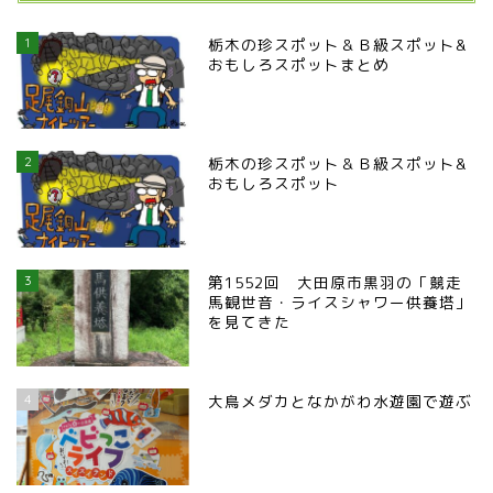
那須塩原市
1
栃木の珍スポット＆Ｂ級スポット&
おもしろスポットまとめ
塩谷町
那須烏山市
2
栃木の珍スポット＆Ｂ級スポット&
おもしろスポット
■県央・県東エリア
高根沢町
3
第1552回 大田原市黒羽の「競走
馬観世音・ライスシャワー供養塔」
を見てきた
高根沢町のイベント
宇都宮市
4
大鳥メダカとなかがわ水遊園で遊ぶ
宇都宮市(グルメ・カフェ)