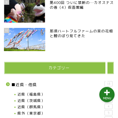
9
第400回 ついに禁断の…カオスナス
益子町
の巻（4）仮面館編
茂木町
10
那須ハートフルファームの菜の花畑
日光アイスバックス
と鯉のぼり見てきた
埼玉ブロンコス
プロ野球
カテゴリー
53
■近県・他県
近県（福島県）
17
MENU
近県（茨城県）
21
近県（群馬県）
4
県外（東京都）
5