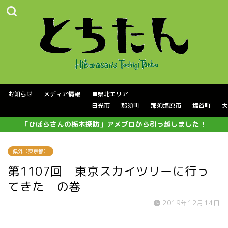
お知らせ
メディア情報
■県北エリア
日光市
那須町
那須塩原市
塩谷町
大
「ひばらさんの栃木探訪」アメブロから引っ越しました！
県外（東京都）
第1107回 東京スカイツリーに行っ
てきた の巻
2019年12月14日