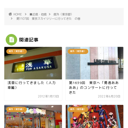
HOME
■近県・他県
県外（東京都）
第1107回 東京スカイツリーに行ってきた の巻
関連記事
県外（東京都）
県外（東京都）
浅草に行ってきました（人力
第1639回 東京へ「勇者ああ
車編）
ああ」のコンサートに行って
きた
2012年1月13日
2022年6月20日
県外（東京都）
県外（東京都）