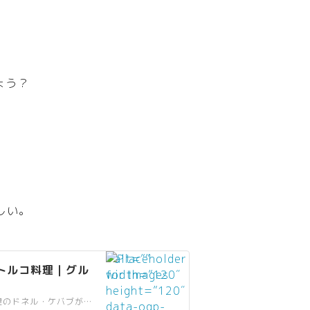
ょう？
しい。
” alt=””
トルコ料理｜グル
width=”120″
height=”120″
東京大学の本郷キャンパスの学食にこの4月、トルコ料理のドネル・ケバブが登場し、話題を呼んでいる。ドネルは回転する、ケバブは焼いた肉のこと。長い串に牛や羊などの薄切り肉を刺して回転させながら焼くもので、東京の街角でもこれを売る店や移動販売車…
data-ogp-