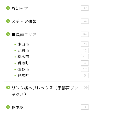
お知らせ
92
メディア情報
34
■県南エリア
94
小山市
20
足利市
12
栃木市
41
岩舟町
4
佐野市
12
野木町
5
リンク栃木ブレックス（宇都宮ブレ
109
ックス）
栃木SC
9