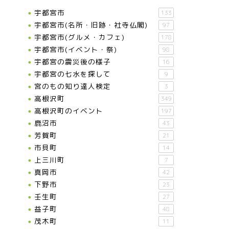
宇都宮市
133
宇都宮市(名所・旧跡・社寺仏閣)
97
宇都宮市(グルメ・カフェ)
178
宇都宮市(イベント・祭)
98
宇都宮の震災後の様子
16
宇都宮の七水を探して
9
宮のもの知り達人検定
3
高根沢町
349
高根沢町のイベント
197
鹿沼市
43
芳賀町
21
市貝町
14
上三川町
7
真岡市
42
下野市
23
壬生町
27
益子町
48
茂木町
11