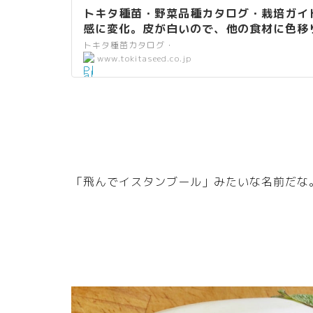
トキタ種苗・野菜品種カタログ・栽培ガイ
感に変化。皮が白いので、他の食材に色移り
コ ナス】
トキタ種苗カタログ・
”
www.tokitaseed.co.jp
al
t
=”
リ
ン
ク
”
「飛んでイスタンブール」みたいな名前だな
wi
dt
h
=”
2
0″
he
ig