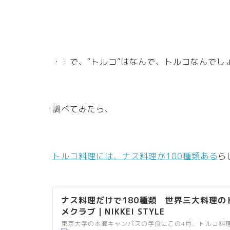
sv
g/
gr
ay
/e
・・で、“トルコ”はなんで、トルコなんでし
di
to
r_
li
調べてみたら、
nk
.s
vg
”
トルコ料理には、ナス料理が180種類ある
ら
/>
ナス料理だけで180種類 世界三大料理の
メクラブ｜NIKKEI STYLE