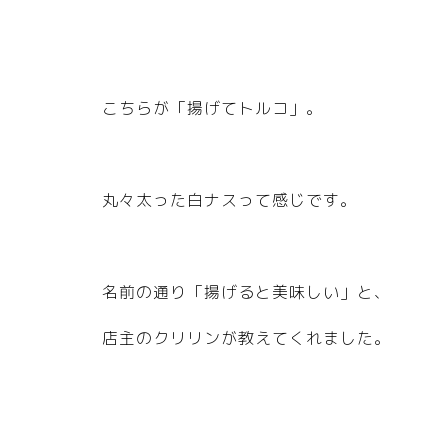
a
m
eb
a.
こちらが「揚げてトルコ」。
jp
/a
m
eb
丸々太った白ナスって感じです。
lo
/s
y
m
名前の通り「揚げると美味しい」と、
b
ol
店主のクリリンが教えてくれました。
s/
v3
.2
0.
0/