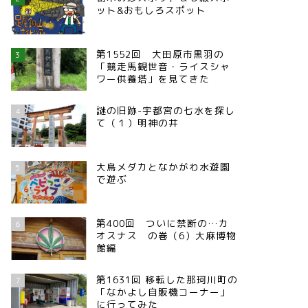
ット&おもしろスポット
第1552回 大田原市黒羽の
3
「競走馬観世音・ライスシャ
ワー供養塔」を見てきた
謎の旧跡-宇都宮の七水を探し
4
て（１）明神の井
大鳥メダカとなかがわ水遊園
5
で遊ぶ
第400回 ついに禁断の…カ
6
オスナス の巻（6）大麻博物
館編
第1631回 移転した那珂川町の
7
「なかよし自販機コーナー」
に行ってみた