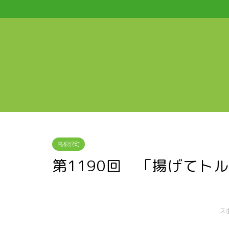
高根沢町
第1190回 「揚げてト
ス