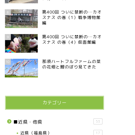
第400回 ついに禁断の…カオ
8
スナス の巻（1）戦争博物館
編
第400回 ついに禁断の…カオ
9
スナス の巻（4）仮面館編
那須ハートフルファームの菜
10
の花畑と鯉のぼり見てきた
カテゴリー
■近県・他県
53
近県（福島県）
17