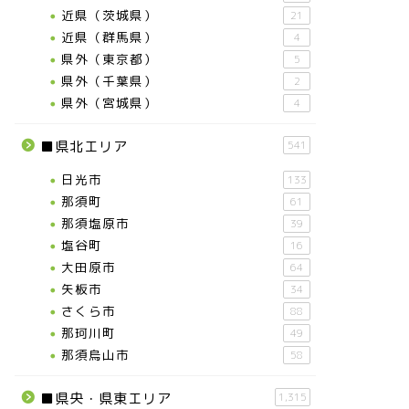
近県（茨城県）
21
近県（群馬県）
4
県外（東京都）
5
県外（千葉県）
2
県外（宮城県）
4
■県北エリア
541
日光市
133
那須町
61
那須塩原市
39
塩谷町
16
大田原市
64
矢板市
34
さくら市
88
那珂川町
49
那須烏山市
58
■県央・県東エリア
1,315