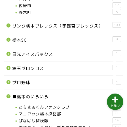
益子町
佐野市
12
野木町
5
茂木町
109
リンク栃木ブレックス（宇都宮ブレックス）
日光アイスバックス
9
栃木SC
埼玉ブロンコス
1
日光アイスバックス
プロ野球
1
埼玉ブロンコス
4
プロ野球
609
■栃木のいろいろ
MENU
とちまるくんファンクラブ
6
マニアック栃木探訪部
44
ぱなぱな探検隊
14
57