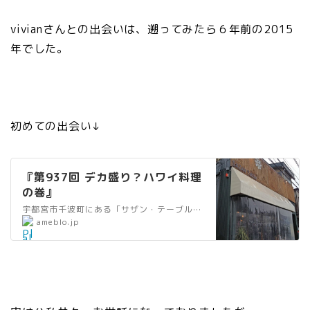
vivianさんとの出会いは、遡ってみたら６年前の2015
年でした。
初めての出会い↓
『第937回 デカ盛り？ハワイ料理
の巻』
宇都宮市千波町にある「サザン・テーブル」さんに行きました。場所はコワーキングスペース・HOTTAN（ホッタン）の近くです。こんなとこに店舗ができたんですねー。…
”
ameblo.jp
al
t
=
”
リ