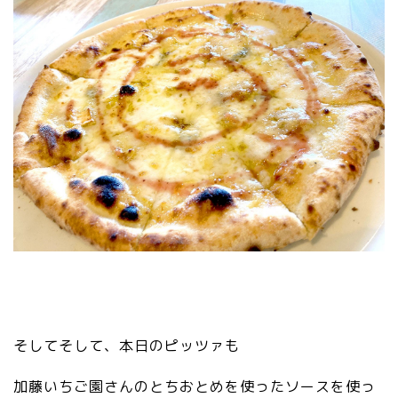
lo
/s
y
m
bo
ls
/v
3.
2
0.
0/
sv
g/
gr
ay
/e
di
そしてそして、本日のピッツァも
to
r_
加藤いちご園さんのとちおとめを使ったソースを使っ