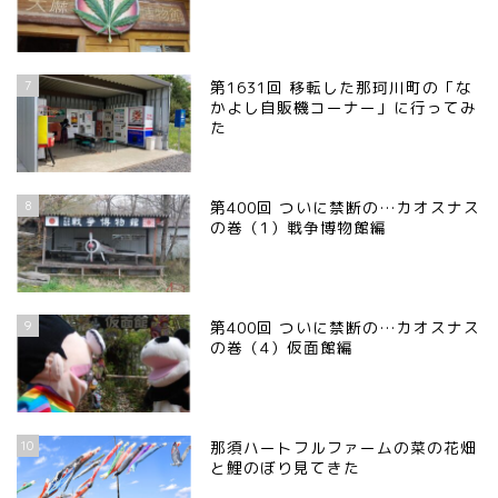
7
第1631回 移転した那珂川町の「な
かよし自販機コーナー」に行ってみ
た
8
第400回 ついに禁断の…カオスナス
の巻（1）戦争博物館編
9
第400回 ついに禁断の…カオスナス
の巻（4）仮面館編
10
那須ハートフルファームの菜の花畑
と鯉のぼり見てきた