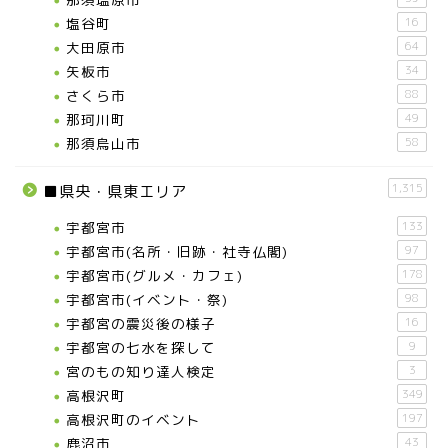
那須塩原市
塩谷町
16
大田原市
64
矢板市
34
塩谷町
さくら市
88
那珂川町
49
那須烏山市
那須烏山市
58
■県央・県東エリア
1,315
■県央・県東エリア
宇都宮市
133
高根沢町
宇都宮市(名所・旧跡・社寺仏閣)
97
宇都宮市(グルメ・カフェ)
178
高根沢町のイベント
宇都宮市(イベント・祭)
98
宇都宮の震災後の様子
16
宇都宮の七水を探して
9
宇都宮市
宮のもの知り達人検定
3
高根沢町
349
宇都宮市(グルメ・カフェ)
高根沢町のイベント
197
鹿沼市
43