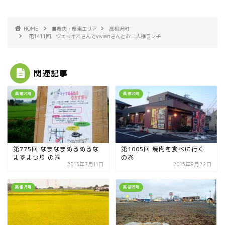
HOME
■県央・県東エリア
高根沢町
第1411回 ヴェッキオさんでvivianさんとお二人様ランチ
関連記事
高根沢町
高根沢町
第775回 なまなまぬるぬるな
第1005回 焼肉を食べに行く
まずまつり の巻
の巻
2013年7月11日
2015年9月22日
高根沢町
高根沢町