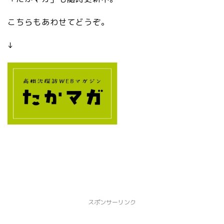
st
m
at
bo
こちらもあわせてどうぞ。
1
ls
0
/v
↓
0.
3.
a
2
m
0.
eb
0/
a.
sv
jp
g/
/a
gr
m
ay
eb
/e
lo
di
/s
to
y
r_
m
li
bo
nk
スポンサーリンク
ls
.s
/v