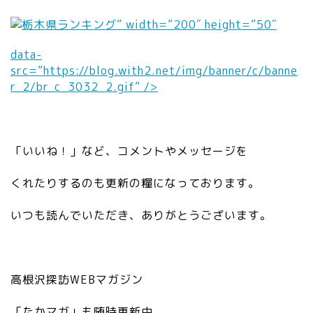
tt
”2
ps
” width=”200″ height=”50″
0″
://
he
c.
data-
ig
st
src=”https://blog.with2.net/img/banner/c/banne
ht
at
r_2/br_c_3032_2.gif” />
=
1
”2
0
0″
0.
da
a
「いいね！」など、コメントやメッセージを
ta
m
-
eb
くれたりするのも更新の糧になっております。
sr
a.
c
jp
いつも読んでいただき、ありがとうございます。
=
/a
”h
m
tt
eb
ps
lo
高根沢探訪WEBマガジン
://
/s
c.
y
「たかマガ」も随時更新中。