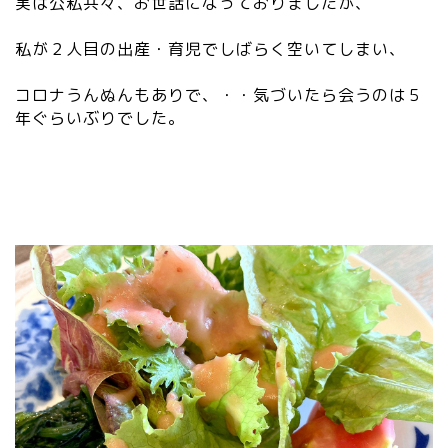
実は公私共々、お世話になっておりましたが、
ン
ク
私が２人目の出産・育児でしばらく空いてしまい、
”
wi
コロナうんぬんもありで、・・気づいたら会うのは５
dt
年ぐらいぶりでした。
h
=
”2
0″
he
ig
ht
=
”2
0″
da
ta
-
sr