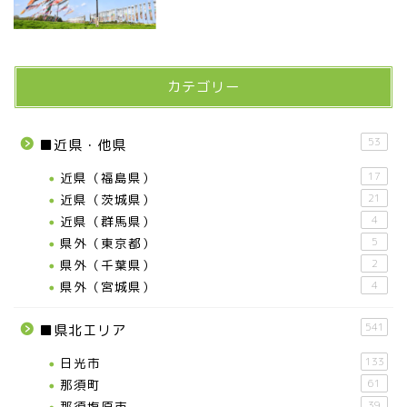
カテゴリー
53
■近県・他県
お知らせ
近県（福島県）
17
近県（茨城県）
21
メディア情報
近県（群馬県）
4
県外（東京都）
5
県外（千葉県）
2
■県北エリア
県外（宮城県）
4
日光市
541
■県北エリア
日光市
133
那須町
那須町
61
那須塩原市
39