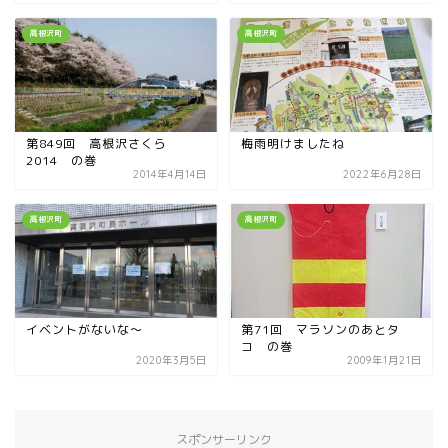
高根沢町
高根沢町
第849回 高根沢さくら
梅雨明けましたね
2014 の巻
2014年4月14日
2022年6月28日
高根沢町
高根沢町
イベントがないな〜
第71回 マラソンのあとタ
コ の巻
2020年3月5日
2009年1月21日
スポンサーリンク