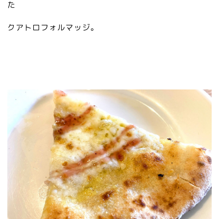
li
た
nk
.s
クアトロフォルマッジ。
vg
”
/>