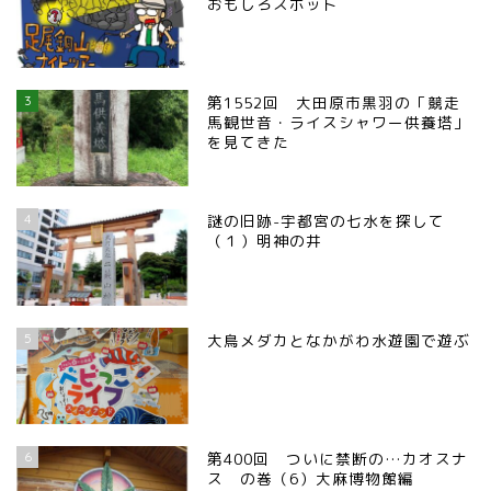
おもしろスポット
3
第1552回 大田原市黒羽の「競走
馬観世音・ライスシャワー供養塔」
を見てきた
4
謎の旧跡-宇都宮の七水を探して
（１）明神の井
5
大鳥メダカとなかがわ水遊園で遊ぶ
6
第400回 ついに禁断の…カオスナ
ス の巻（6）大麻博物館編