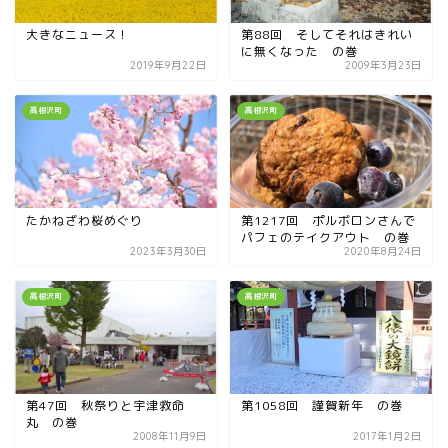
大きなニュース！
第88回 そしてそれはきれい
に無くなった の巻
2019年9月22日
2009年3月23日
高根沢町
高根沢町
たかねざわ桜めぐり
第1217回 ポルボロンさんで
パフェのテイクアウト の巻
2023年3月30日
2020年8月24日
高根沢町
高根沢町
第47回 秋祭りと宇津救命
第1058回 謹賀新年 の巻
丸 の巻
2008年11月9日
2017年1月2日