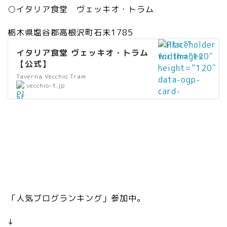
wi
○イタリア食堂 ヴェッキオ・トラム
dt
h
栃木県塩谷郡高根沢町石末1785
=
” alt=””
”2
イタリア食堂 ヴェッキオ・トラム
width=”120″
0″
【公式】
height=”120″
he
Taverna Vecchio Tram
data-ogp-
”
vecchio-t.jp
ig
card-
al
ht
image=””
t
=
data-
=
”2
src=”https://
”
0″
vecchio-
リ
da
t.jp/wp/wp-
ン
ta
content/uploa
ク
-
ds/2019/12/
”
sr
homeshare.jp
wi
c
g” />
「人気ブログランキング」参加中。
dt
=
h
”h
↓
=