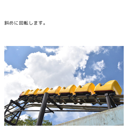
那須塩原市
塩谷町
斜めに回転します。
那須烏山市
■県央・県東エリア
高根沢町
高根沢町のイベント
宇都宮市
宇都宮市(グルメ・カフェ)