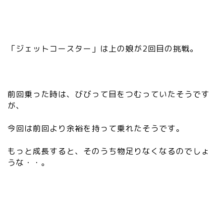
宇都宮の震災後の様子
鹿沼市
「ジェットコースター」は上の娘が2回目の挑戦。
芳賀町
市貝町
前回乗った時は、びびって目をつむっていたそうです
が、
上三川町
今回は前回より余裕を持って乗れたそうです。
真岡市
もっと成長すると、そのうち物足りなくなるのでしょ
うな・・。
下野市
壬生町