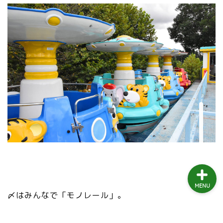
益子町
茂木町
日光アイスバックス
埼玉ブロンコス
プロ野球
MENU
〆はみんなで「モノレール」。