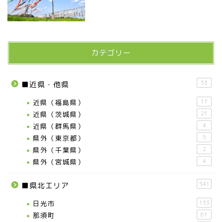
カテゴリー
53
■近県・他県
近県（福島県）
17
近県（茨城県）
21
近県（群馬県）
4
県外（東京都）
5
県外（千葉県）
2
県外（宮城県）
4
541
■県北エリア
日光市
133
那須町
61