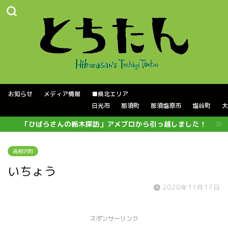
お知らせ
メディア情報
■県北エリア
日光市
那須町
那須塩原市
塩谷町
大
「ひばらさんの栃木探訪」アメブロから引っ越しました！
高根沢町
いちょう
2020年11月17日
スポンサーリンク