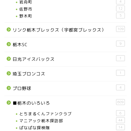
岩舟町
4
佐野市
12
野木町
5
109
リンク栃木ブレックス（宇都宮ブレックス）
9
栃木SC
1
日光アイスバックス
1
埼玉ブロンコス
4
プロ野球
609
■栃木のいろいろ
とちまるくんファンクラブ
6
マニアック栃木探訪部
44
ぱなぱな探検隊
14