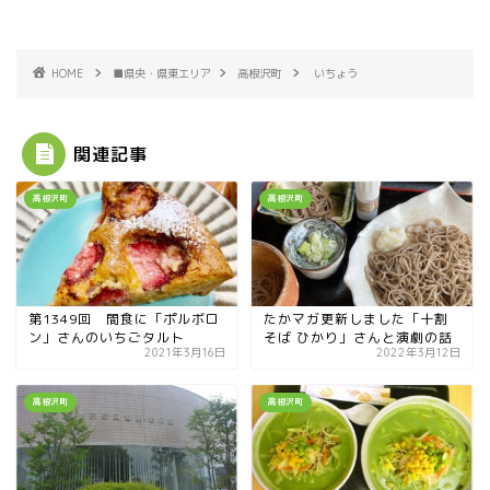
HOME
■県央・県東エリア
高根沢町
いちょう
関連記事
高根沢町
高根沢町
第1349回 間食に「ポルボロ
たかマガ更新しました「十割
ン」さんのいちごタルト
そば ひかり」さんと演劇の話
2021年3月16日
2022年3月12日
高根沢町
高根沢町