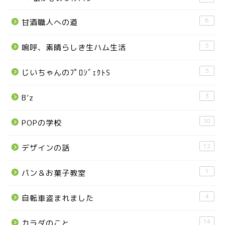
6
甘酒職人への道
■県北エリア
5
嗚呼、素晴らしき生ハム生活
日光市
5
じいちゃんのﾌﾟﾛｼﾞｪｸﾄS
那須町
3
B’z
那須塩原市
10
POPの学校
塩谷町
12
デザインの話
那須烏山市
1
パン＆お菓子教室
■県央・県東エリア
4
自転車盗まれました
14
カラダのこと
高根沢町