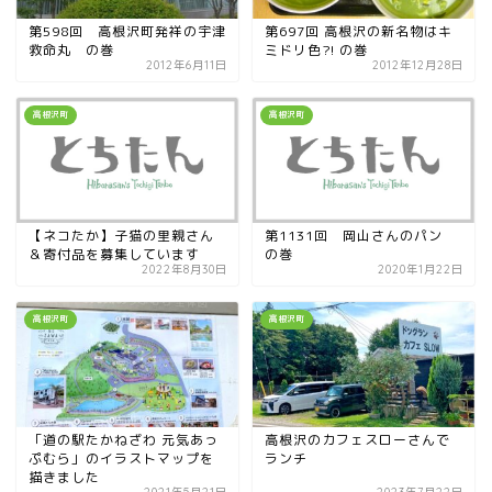
第598回 高根沢町発祥の宇津
第697回 高根沢の新名物はキ
救命丸 の巻
ミドリ色?! の巻
2012年6月11日
2012年12月28日
高根沢町
高根沢町
【ネコたか】子猫の里親さん
第1131回 岡山さんのパン
＆寄付品を募集しています
の巻
2022年8月30日
2020年1月22日
高根沢町
高根沢町
「道の駅たかねざわ 元気あっ
高根沢のカフェスローさんで
ぷむら」のイラストマップを
ランチ
描きました