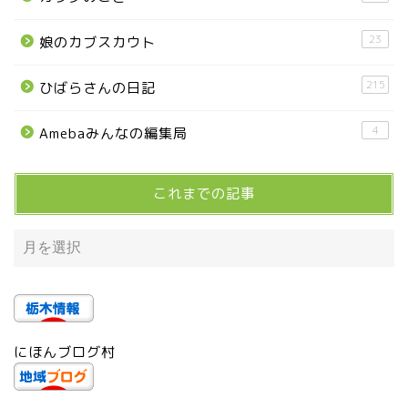
23
娘のカブスカウト
高根沢町のイベント
215
ひばらさんの日記
宇都宮市
4
Amebaみんなの編集局
宇都宮市(グルメ・カフェ)
これまでの記事
宇都宮の震災後の様子
鹿沼市
芳賀町
にほんブログ村
市貝町
上三川町