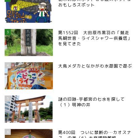
おもしろスポット
3
第1552回 大田原市黒羽の「競走
馬観世音・ライスシャワー供養塔」
を見てきた
4
大鳥メダカとなかがわ水遊園で遊ぶ
5
謎の旧跡-宇都宮の七水を探して
（１）明神の井
6
第400回 ついに禁断の…カオスナ
ス の巻（6）大麻博物館編