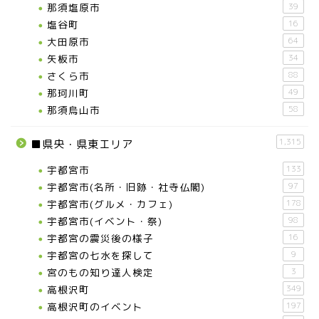
那須塩原市
39
塩谷町
16
大田原市
64
矢板市
34
さくら市
88
那珂川町
49
那須烏山市
58
1,315
■県央・県東エリア
宇都宮市
133
宇都宮市(名所・旧跡・社寺仏閣)
97
宇都宮市(グルメ・カフェ)
178
宇都宮市(イベント・祭)
98
宇都宮の震災後の様子
16
宇都宮の七水を探して
9
宮のもの知り達人検定
3
高根沢町
349
高根沢町のイベント
197