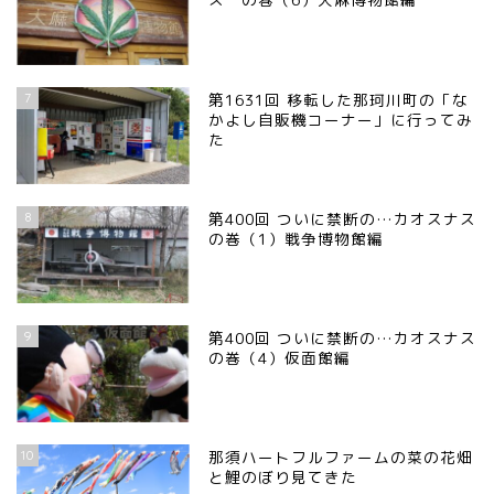
7
第1631回 移転した那珂川町の「な
かよし自販機コーナー」に行ってみ
た
8
第400回 ついに禁断の…カオスナス
の巻（1）戦争博物館編
9
第400回 ついに禁断の…カオスナス
の巻（4）仮面館編
10
那須ハートフルファームの菜の花畑
と鯉のぼり見てきた