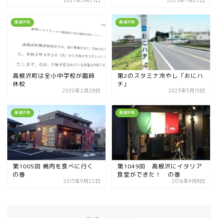
2021年5月21日
2023年7月22日
高根沢町
高根沢町
高根沢町は全小中学校が臨時
第2のスタミナ冷やし「おにハ
休校
チ」
2020年2月28日
2023年5月10日
高根沢町
高根沢町
第1005回 焼肉を食べに行く
第1049回 高根沢にイタリア
の巻
食堂ができた！ の巻
2015年9月22日
2016年9月8日