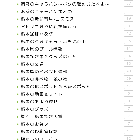
魅惑のキャラパン～ボクの顔をおたべよ～
57
魅惑のキャラパンまとめ
1
栃木の赤い彗星-コスモス
19
アトリエ通りに絵を描こう
8
栃木珈琲豆探訪
42
栃木のゆるキャラ・ご当地ﾋｰﾛｰ
96
栃木県のプール情報
11
栃木探訪本＆グッズのこと
84
栃木の交通
18
栃木県のイベント情報
40
栃木の食べ物・飲み物
39
栃木の珍スポット＆Ｂ級スポット
37
栃木の動画＆サイト
5
栃木のお取り寄せ
9
栃木のグッズ
7
輝く！栃木探訪大賞
7
お知らせ
栃木のお笑い
7
栃木の授乳室探訪
31
メディア情報
懐かしのつけパン
12