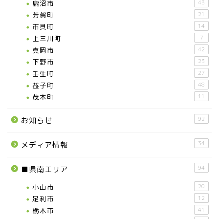
鹿沼市
43
芳賀町
21
市貝町
14
上三川町
7
真岡市
42
下野市
23
壬生町
27
益子町
48
茂木町
11
92
お知らせ
34
メディア情報
94
■県南エリア
小山市
20
足利市
12
栃木市
41