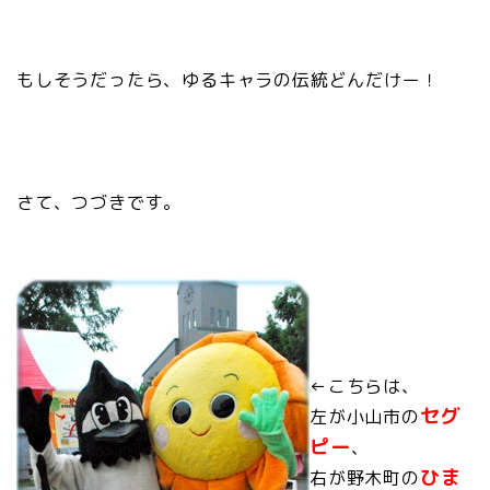
もしそうだったら、
ゆるキャラの伝統どんだけー！
さて、つづきです。
←こちらは、
セグ
左が小山市の
ピー
、
ひま
右が野木町の