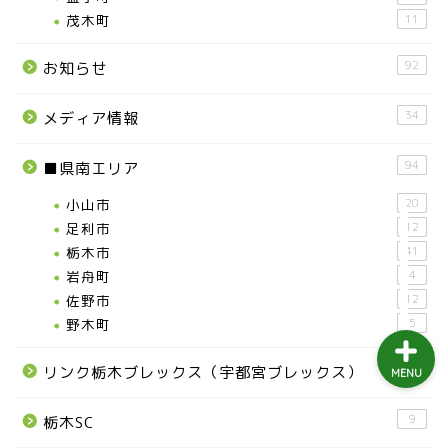
益子町
茂木町
11
92
お知らせ
茂木町
34
メディア情報
日光アイスバックス
94
■県南エリア
埼玉ブロンコス
小山市
20
足利市
12
プロ野球
栃木市
41
岩舟町
4
佐野市
12
野木町
5
109
リンク栃木ブレックス（宇都宮ブレックス）
MENU
9
栃木SC