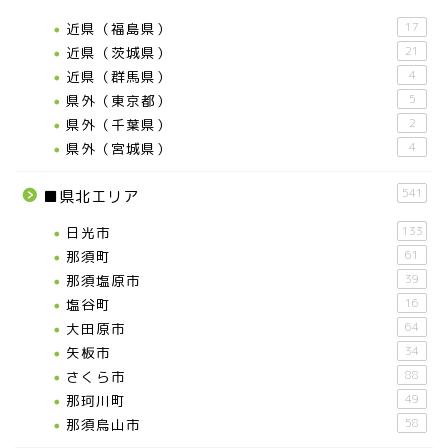
那須塩原市
近県（福島県）
17
近県（茨城県）
21
塩谷町
近県（群馬県）
4
県外（東京都）
5
県外（千葉県）
2
那須烏山市
県外（宮城県）
4
■県央・県東エリア
541
■県北エリア
日光市
133
高根沢町
那須町
61
那須塩原市
39
高根沢町のイベント
塩谷町
16
大田原市
64
宇都宮市
矢板市
34
さくら市
88
那珂川町
49
宇都宮市(グルメ・カフェ)
那須烏山市
58