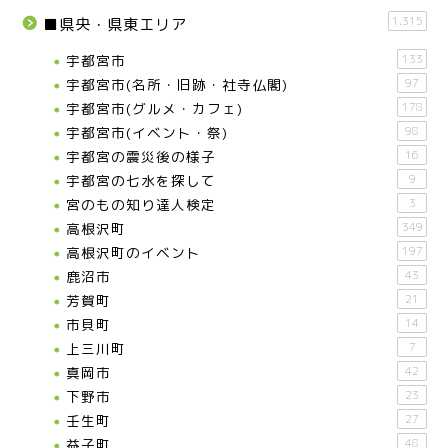
宇都宮の震災後の様子
1,315
■県央・県東エリア
宇都宮市
133
鹿沼市
宇都宮市(名所・旧跡・社寺仏閣)
97
宇都宮市(グルメ・カフェ)
178
芳賀町
宇都宮市(イベント・祭)
98
宇都宮の震災後の様子
16
宇都宮の七水を探して
9
市貝町
宮のもの知り達人検定
3
高根沢町
349
上三川町
高根沢町のイベント
197
鹿沼市
43
真岡市
芳賀町
21
市貝町
14
上三川町
7
下野市
真岡市
42
下野市
23
壬生町
壬生町
27
益子町
48