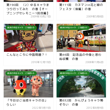
第190回 （2）ゆるキャラま
第111回 カヌマンin花と緑の
つり行ってみた の巻【オー
フェスタ（後編）の巻
プニングセレモニー1回目編】
2009年10月27日
2009年5月8日
栃木のゆるキャラ・ご当地ﾋｰﾛｰ
栃木のゆるキャラ・ご当地ﾋｰﾛｰ
こんなところに中国問題？！
第46回 記念品の中身と思わ
ぬ収穫 の巻
2010年12月13日
2008年11月6日
栃木のゆるキャラ・ご当地ﾋｰﾛｰ
栃木のゆるキャラ・ご当地ﾋｰﾛｰ
「今日はご当地キャラの日」
第632回 かんぴょうキャラ勢
らしい
ぞろい の巻
2022年5月11日
2012年8月9日