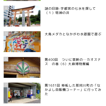
4
謎の旧跡-宇都宮の七水を探して
（１）明神の井
5
大鳥メダカとなかがわ水遊園で遊ぶ
6
第400回 ついに禁断の…カオスナ
ス の巻（6）大麻博物館編
7
第1631回 移転した那珂川町の「な
かよし自販機コーナー」に行ってみ
た