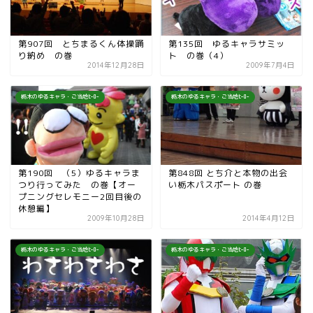
第907回 とちまるくん体操踊
第135回 ゆるキャラサミッ
り納め の巻
ト の巻（4）
2014年12月28日
2009年7月4日
栃木のゆるキャラ・ご当地ﾋｰﾛｰ
栃木のゆるキャラ・ご当地ﾋｰﾛｰ
第190回 （5）ゆるキャラま
第848回 とち介と本物の出会
つり行ってみた の巻【オー
い栃木パスポート の巻
プニングセレモニー2回目後の
休憩編】
2009年10月28日
2014年4月12日
栃木のゆるキャラ・ご当地ﾋｰﾛｰ
栃木のゆるキャラ・ご当地ﾋｰﾛｰ