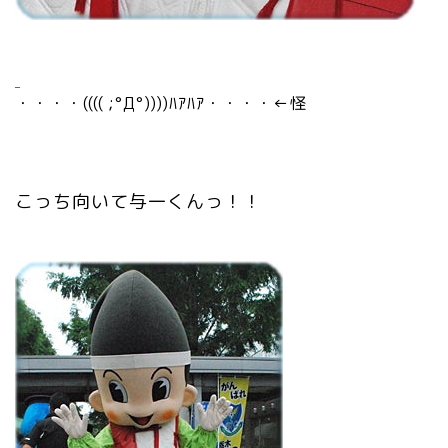
・・・・(((( ;°Д°))))ﾊｱﾊｱ・・・・←怪
こっち向いて与一くんっ！！