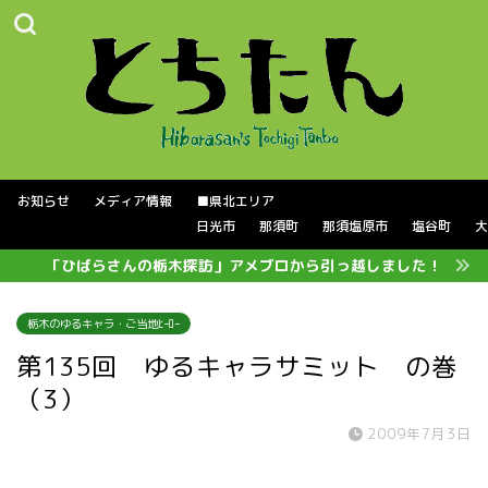
お知らせ
メディア情報
■県北エリア
日光市
那須町
那須塩原市
塩谷町
大
「ひばらさんの栃木探訪」アメブロから引っ越しました！
栃木のゆるキャラ・ご当地ﾋｰﾛｰ
第135回 ゆるキャラサミット の巻
（3）
2009年7月3日