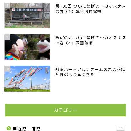
8
第400回 ついに禁断の…カオスナス
の巻（1）戦争博物館編
9
第400回 ついに禁断の…カオスナス
の巻（4）仮面館編
お知らせ
10
那須ハートフルファームの菜の花畑
メディア情報
と鯉のぼり見てきた
■県北エリア
日光市
カテゴリー
那須町
53
■近県・他県