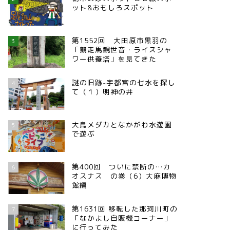
ット&おもしろスポット
第1552回 大田原市黒羽の
3
「競走馬観世音・ライスシャ
ワー供養塔」を見てきた
謎の旧跡-宇都宮の七水を探し
4
て（１）明神の井
大鳥メダカとなかがわ水遊園
5
で遊ぶ
第400回 ついに禁断の…カ
6
オスナス の巻（6）大麻博物
館編
第1631回 移転した那珂川町の
7
「なかよし自販機コーナー」
に行ってみた