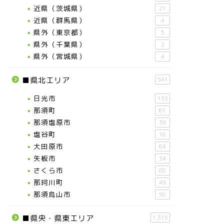
近県（茨城県）
21
近県（群馬県）
4
県外（東京都）
5
県外（千葉県）
2
県外（宮城県）
4
■県北エリア
541
日光市
133
那須町
61
那須塩原市
39
塩谷町
16
大田原市
64
矢板市
34
さくら市
88
那珂川町
49
那須烏山市
58
■県央・県東エリア
1,315