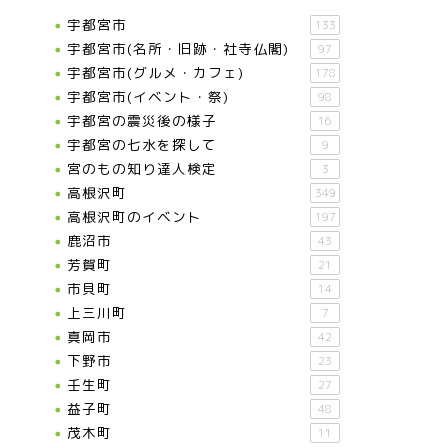
宇都宮市
133
宇都宮市(名所・旧跡・社寺仏閣)
97
宇都宮市(グルメ・カフェ)
178
宇都宮市(イベント・祭)
98
宇都宮の震災後の様子
16
宇都宮の七水を探して
9
宮のもの知り達人検定
3
高根沢町
349
高根沢町のイベント
197
鹿沼市
43
芳賀町
21
市貝町
14
上三川町
7
真岡市
42
下野市
23
壬生町
27
益子町
48
茂木町
11