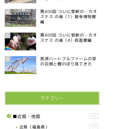
第400回 ついに禁断の…カオ
8
スナス の巻（1）戦争博物館
編
第400回 ついに禁断の…カオ
9
スナス の巻（4）仮面館編
那須ハートフルファームの菜
10
の花畑と鯉のぼり見てきた
カテゴリー
■近県・他県
53
近県（福島県）
17