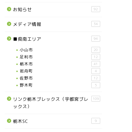
お知らせ
92
メディア情報
34
■県南エリア
94
小山市
20
足利市
12
栃木市
41
岩舟町
4
佐野市
12
野木町
5
リンク栃木ブレックス（宇都宮ブレ
109
ックス）
栃木SC
9