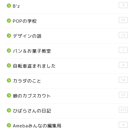
3
B’z
那須塩原市
10
POPの学校
塩谷町
12
デザインの話
那須烏山市
1
パン＆お菓子教室
■県央・県東エリア
4
自転車盗まれました
14
カラダのこと
高根沢町
23
娘のカブスカウト
高根沢町のイベント
215
ひばらさんの日記
宇都宮市
4
Amebaみんなの編集局
宇都宮市(グルメ・カフェ)