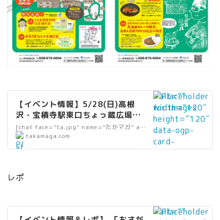
ベント情
dt
報.jpg” />
h
=
”2
0″
he
ig
ht
” alt=””
=
【イベント情報】5/28(日)高根
width=”120″
”2
沢・宝積寺駅東口ちょっ蔵広場で
height=”120″
0″
「駅の前のマーケット」「のぶお
[chat face=”ta.jpg” name=”たかマガ” align=”left” border=”green”
data-ogp-
da
の音楽祭」「サニーサイドマルシ
”
takamaga.com
card-
ta
ェ」同時開催！｜たかマガ
al
image=””
-
t
data-
sr
=
src=”https://
レポ
c
”
takamaga.com
=
リ
/wp-
”h
ン
content/uploa
” alt=””
tt
ク
【イベント情報＆レポ】 「おさが