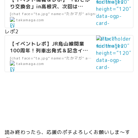
ds/2023/04/
width=”120″
ps
”
り交換会」in高根沢、次回は
駅の前のマーケ
height=”120″
://
wi
7/9(日)開催！｜たかマガ
[chat face=”ta.jpg” name=”たかマガ” align=”left” border=”gre
ット
data-ogp-
c.
dt
”
takamaga.com
_A4_omote.jp
card-
st
h
al
g” />
image=””
at
レポ2
=
t
data-
1
” alt=””
”2
=
【イベントレポ】JR烏山線開業
src=”https://
0
width=”120″
0″
”
100周年！列車出発式＆記念イベ
takamaga.com
0.
height=”120″
he
リ
ント行ってきました｜たかマガ
/wp-
[chat face=”ta.jpg” name=”たかマガ” align=”left” border=”green”
a
data-ogp-
ig
ン
”
takamaga.com
content/uploa
m
card-
ht
ク
al
ds/2023/04/
eb
image=””
=
”
t
osagari3.jpg”
a.
data-
”2
wi
=
/>
jp
src=”https://
0″
dt
”
/a
takamaga.com
da
h
リ
m
/wp-
ta
=
ン
eb
content/uploa
-
”2
ク
lo
ds/2023/04/
sr
0″
”
/s
karasen4.jpg”
c
he
wi
y
/>
=
読み終わったら、応援のポチよろしくお願いしま〜す
ig
dt
m