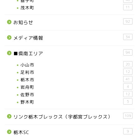
益子町
茂木町
11
92
お知らせ
34
メディア情報
94
■県南エリア
小山市
20
足利市
12
栃木市
41
岩舟町
4
佐野市
12
野木町
5
109
リンク栃木ブレックス（宇都宮ブレックス）
9
栃木SC