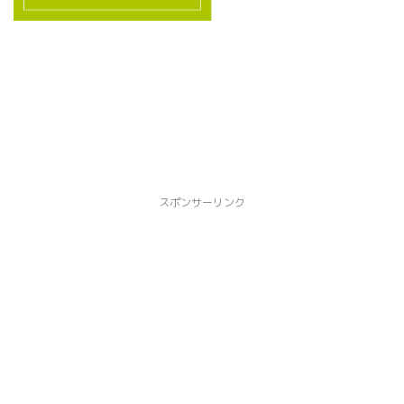
.s
sv
ls
vg
g/
/v
”
gr
3.
/>
ay
2
/e
0.
di
0/
to
sv
r_
g/
li
gr
nk
ay
スポンサーリンク
.s
/e
vg
di
”
to
/>
r_
li
nk
.s
vg
”