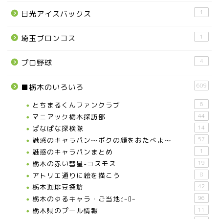
1
日光アイスバックス
1
埼玉ブロンコス
4
プロ野球
609
■栃木のいろいろ
とちまるくんファンクラブ
6
マニアック栃木探訪部
44
ぱなぱな探検隊
14
魅惑のキャラパン～ボクの顔をおたべよ～
57
魅惑のキャラパンまとめ
1
栃木の赤い彗星-コスモス
19
アトリエ通りに絵を描こう
8
栃木珈琲豆探訪
42
栃木のゆるキャラ・ご当地ﾋｰﾛｰ
96
栃木県のプール情報
11