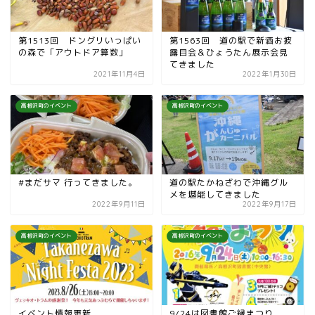
第1513回 ドングリいっぱい
第1563回 道の駅で新酒お披
の森で「アウトドア算数」
露目会＆ひょうたん展示会見
てきました
2021年11月4日
2022年1月30日
高根沢町のイベント
高根沢町のイベント
#まだサマ 行ってきました。
道の駅たかねざわで沖縄グル
メを堪能してきました
2022年9月11日
2022年9月17日
高根沢町のイベント
高根沢町のイベント
イベント情報更新
9/24は図書館ご縁まつり