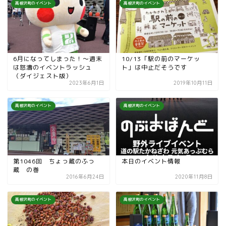
高根沢町のイベント
高根沢町のイベント
6月になってしまった！〜週末
10/13「駅の前のマーケッ
は怒濤のイベントラッシュ
ト」は中止だそうです
（ダイジェスト版）
2023年6月1日
2019年10月11日
高根沢町のイベント
高根沢町のイベント
第1046回 ちょっ蔵のふっ
本日のイベント情報
蔵 の巻
2016年6月24日
2020年11月8日
高根沢町のイベント
高根沢町のイベント