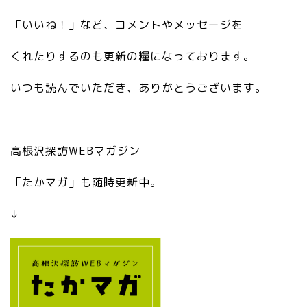
://
”
y
a
c.
/>
「いいね！」など、コメントやメッセージを
m
m
st
bo
eb
at
くれたりするのも更新の糧になっております。
ls
a.
1
/v
jp
0
いつも読んでいただき、ありがとうございます。
3.
/a
0.
2
m
a
0.
eb
m
0/
lo
eb
高根沢探訪WEBマガジン
sv
/s
a.
g/
y
jp
「たかマガ」も随時更新中。
gr
m
/a
ay
bo
m
↓
/e
ls
eb
di
/v
lo
to
3.
/s
r_
2
y
li
0.
m
nk
0/
bo