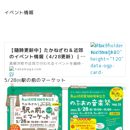
イベント情報
” alt=””
【随時更新中】たかねざわ＆近郊
width=”120″
のイベント情報（4/28更新）｜た
height=”120″
かマガ
高根沢町や近郊で行われるイベントを随時更新しています。 （毎週金曜日更新予定）最終更新日／2023.4.28 情報は随時
data-ogp-
”
takamaga.com
card-
al
image=””
5/28㈰駅の前のマーケット
t
data-
=
src=”https://
”
takamaga.com
リ
/wp-
ン
content/uploa
ク
ds/2021/03/
”
たかねざわのイ
wi