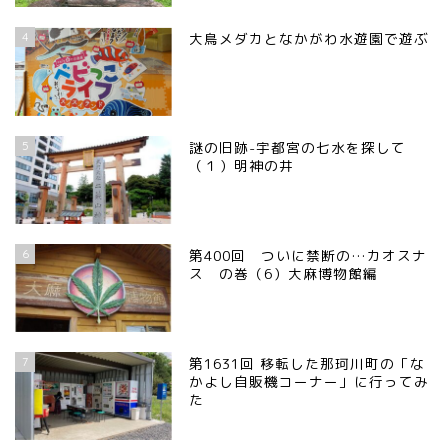
4
大鳥メダカとなかがわ水遊園で遊ぶ
5
謎の旧跡-宇都宮の七水を探して
（１）明神の井
6
第400回 ついに禁断の…カオスナ
ス の巻（6）大麻博物館編
7
第1631回 移転した那珂川町の「な
かよし自販機コーナー」に行ってみ
た