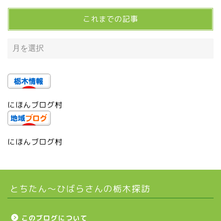
これまでの記事
宇都宮の震災後の様子
鹿沼市
芳賀町
にほんブログ村
市貝町
上三川町
にほんブログ村
真岡市
とちたん〜ひばらさんの栃木探訪
下野市
壬生町
このブログについて