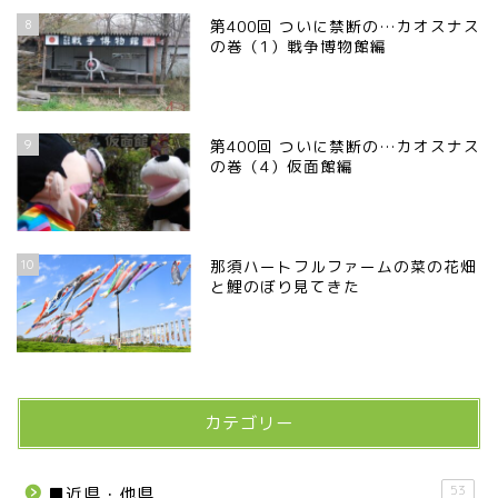
8
第400回 ついに禁断の…カオスナス
の巻（1）戦争博物館編
9
第400回 ついに禁断の…カオスナス
の巻（4）仮面館編
10
那須ハートフルファームの菜の花畑
と鯉のぼり見てきた
カテゴリー
53
■近県・他県