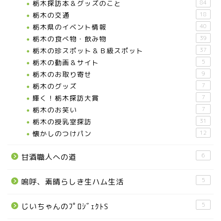
栃木探訪本＆グッズのこと
84
栃木の交通
18
栃木県のイベント情報
40
栃木の食べ物・飲み物
39
栃木の珍スポット＆Ｂ級スポット
37
栃木の動画＆サイト
5
栃木のお取り寄せ
9
栃木のグッズ
7
輝く！栃木探訪大賞
7
お知らせ
栃木のお笑い
7
栃木の授乳室探訪
31
懐かしのつけパン
12
メディア情報
6
甘酒職人への道
■県北エリア
5
嗚呼、素晴らしき生ハム生活
日光市
5
じいちゃんのﾌﾟﾛｼﾞｪｸﾄS
那須町