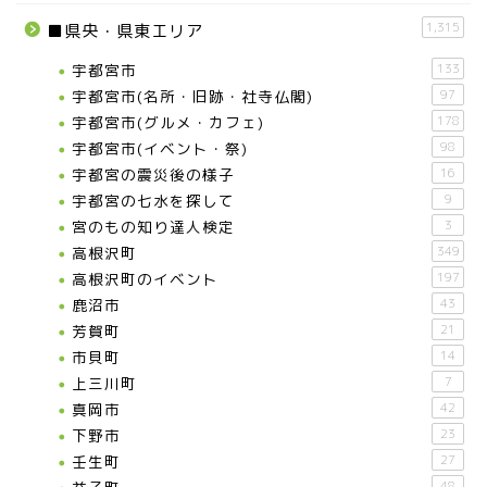
1,315
■県央・県東エリア
宇都宮市
133
宇都宮市(名所・旧跡・社寺仏閣)
97
宇都宮市(グルメ・カフェ)
178
宇都宮市(イベント・祭)
98
宇都宮の震災後の様子
16
宇都宮の七水を探して
9
宮のもの知り達人検定
3
高根沢町
349
高根沢町のイベント
197
鹿沼市
43
芳賀町
21
市貝町
14
上三川町
7
真岡市
42
下野市
23
壬生町
27
48