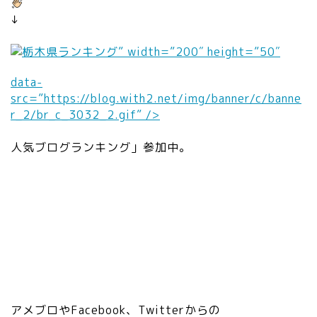
”h
ht
h
bo
tt
↓
=
=
ls
ps
”2
”2
/v
://
” width=”200″ height=”50″
0″
0″
3.
c.
da
he
2
data-
st
ta
ig
0.
src=”https://blog.with2.net/img/banner/c/banne
at
-
ht
0/
r_2/br_c_3032_2.gif” />
1
sr
=
sv
0
c
”2
g/
人気ブログランキング」参加中。
0.
=
0″
gr
a
”h
da
ay
m
tt
ta
/e
eb
ps
-
di
a.
://
sr
to
jp
c.
c
r_
/a
st
=
li
m
at
”h
nk
eb
1
tt
.s
lo
0
ps
vg
アメブロやFacebook、Twitterからの
/s
0.