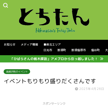
お知らせ
メディア情報
■県北エリア
日光市
那須町
那須塩原市
塩谷町
大
「ひばらさんの栃木探訪」アメブロから引っ越しました！
高根沢町のイベント
イベントもりもり盛りだくさんです
2023年4月28日
スポンサーリンク