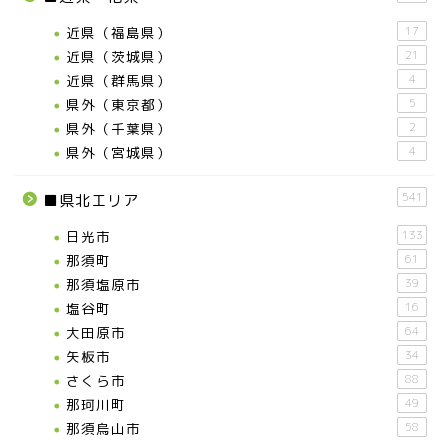
近県（福島県）
17
近県（茨城県）
21
近県（群馬県）
4
県外（東京都）
5
県外（千葉県）
2
県外（宮城県）
4
541
■県北エリア
日光市
133
那須町
61
那須塩原市
39
塩谷町
16
大田原市
64
矢板市
34
さくら市
88
那珂川町
49
那須烏山市
58