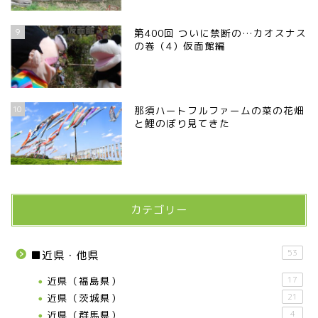
9
第400回 ついに禁断の…カオスナス
の巻（4）仮面館編
10
那須ハートフルファームの菜の花畑
と鯉のぼり見てきた
カテゴリー
53
■近県・他県
近県（福島県）
17
近県（茨城県）
21
近県（群馬県）
4