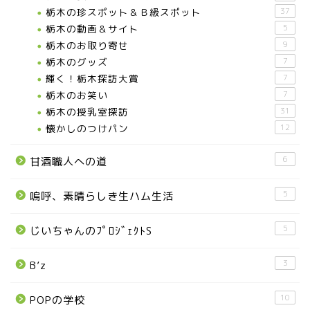
宇都宮の震災後の様子
栃木の珍スポット＆Ｂ級スポット
37
栃木の動画＆サイト
5
栃木のお取り寄せ
9
鹿沼市
栃木のグッズ
7
輝く！栃木探訪大賞
7
芳賀町
栃木のお笑い
7
栃木の授乳室探訪
31
市貝町
懐かしのつけパン
12
6
甘酒職人への道
上三川町
5
嗚呼、素晴らしき生ハム生活
真岡市
5
じいちゃんのﾌﾟﾛｼﾞｪｸﾄS
下野市
3
B’z
壬生町
10
POPの学校