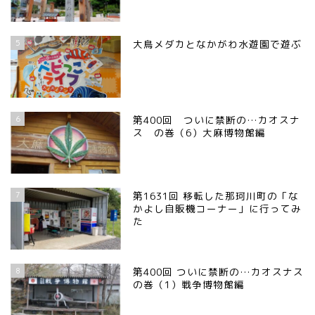
5
大鳥メダカとなかがわ水遊園で遊ぶ
6
第400回 ついに禁断の…カオスナ
ス の巻（6）大麻博物館編
7
第1631回 移転した那珂川町の「な
かよし自販機コーナー」に行ってみ
た
8
第400回 ついに禁断の…カオスナス
の巻（1）戦争博物館編