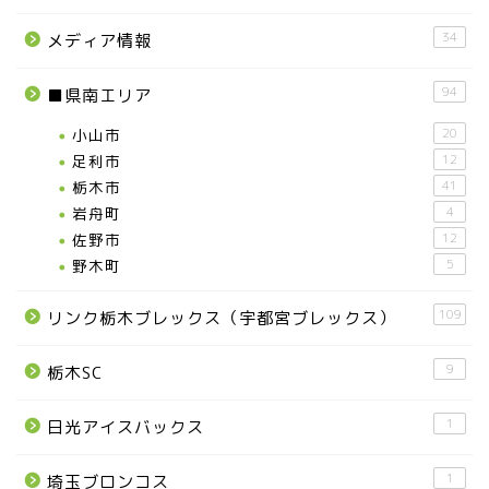
34
メディア情報
94
■県南エリア
小山市
20
足利市
12
栃木市
41
お知らせ
岩舟町
4
佐野市
12
メディア情報
野木町
5
109
リンク栃木ブレックス（宇都宮ブレックス）
■県北エリア
9
栃木SC
日光市
1
日光アイスバックス
那須町
1
埼玉ブロンコス