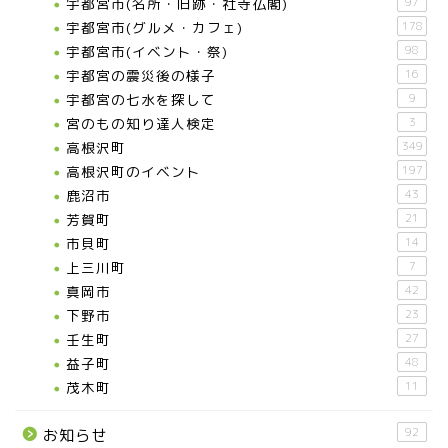
宇都宮市(名所・旧跡・社寺仏閣)
97
宇都宮市(グルメ・カフェ)
178
宇都宮市(イベント・祭)
98
宇都宮の震災後の様子
16
宇都宮の七水を探して
9
宮のもの知り達人検定
3
高根沢町
349
高根沢町のイベント
197
鹿沼市
43
芳賀町
21
市貝町
14
上三川町
7
真岡市
42
下野市
23
壬生町
27
益子町
48
茂木町
11
92
お知らせ