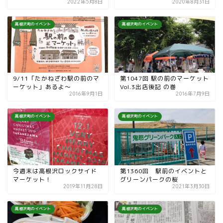
2022年5月8日
2020年8月31日
高根沢町のイベント
高根沢町のイベント
9/11「たかねざわ駅の前のマ
第1047回 駅の前のマーケット
ーケット」あるよ〜
Vol.3出店後記 の巻
2016年9月1日
2016年7月9日
高根沢町のイベント
高根沢町のイベント
今週末は高根沢ロックサイド
第1360回 駅前のイベントと
マーケット！
グリーンパークの桜
2019年11月28日
2021年3月30日
高根沢町のイベント
高根沢町のイベント