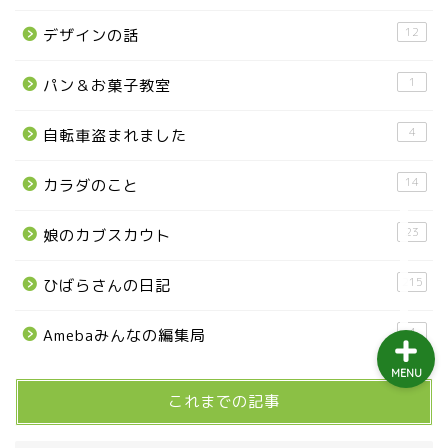
益子町
12
デザインの話
茂木町
1
パン＆お菓子教室
日光アイスバックス
4
自転車盗まれました
埼玉ブロンコス
14
カラダのこと
23
娘のカブスカウト
プロ野球
215
ひばらさんの日記
4
Amebaみんなの編集局
MENU
これまでの記事