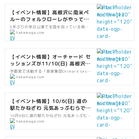
”
t
abifes_top.jp
data-
”h
” alt=””
wi
=
g” />
【イベント情報】高根沢に南米ペ
src=”https://
tt
width=”120″
dt
”
ルーのフォルクローレがやってく
takamaga.com
ps
height=”120″
h
リ
る！インカニャンが12/7㈯に公演
/wp-
5年ぶりの来日公演で全国を回っている南米ペルーのプロのフォルクローレ音楽演奏グループ「インカニャン（INKANAN）」の公演が、12月７日(土)に栃木県高根沢町のちょっ蔵ホールで開かれます。
://
data-ogp-
=
ン
｜たかマガ
”
takamaga.com
content/uploa
c.
card-
”2
ク
al
ds/2024/09/
st
image=””
0″
”
t
mamatoki202
at
data-
he
” alt=””
wi
=
4_top.jpg” />
1
【イベント情報】オーチャード セ
src=”https://
ig
width=”120″
dt
”
ッションズが11/10(日) 高根沢ち
0
takamaga.com
ht
height=”120″
h
リ
ょっ蔵ホールでコンサート開催｜
0.
/wp-
宇都宮で活動する「音楽集団Orchard sessions」さんの活動1周年を記念したコンサートツアーが開催されます。11月10日(日)は、高根沢町宝積寺駅前のちょっ蔵ホール、12月22日(日)は宇都宮市の道の駅うつのみや ろまんちっく村内「ローズハット」で開催します。
=
data-ogp-
=
ン
たかマガ
”
takamaga.com
a
content/uploa
”2
card-
”2
ク
al
m
ds/2024/09/i
0″
image=””
0″
”
t
eb
nkanyan.jpg”
da
data-
he
” alt=””
wi
=
a.
/>
ta
【イベント情報】10/6(日) 道の
src=”https://
ig
width=”120″
dt
”
jp
駅たかねざわ 元気あっぷむらで
-
takamaga.com
ht
height=”120″
h
リ
/a
「ハートビートフェス vol.2」開
sr
/wp-
10月6日に道の駅たかねざわ 元気あっぷむらで「HEART BEAT FES vol.2（ハートビートフェス）」が開催されます
=
data-ogp-
=
ン
m
催！｜たかマガ
”
takamaga.com
c
content/uploa
”2
card-
”2
ク
eb
al
=
ds/2024/09/
0″
image=””
0″
”
lo
t
”h
ongaku_top.jp
da