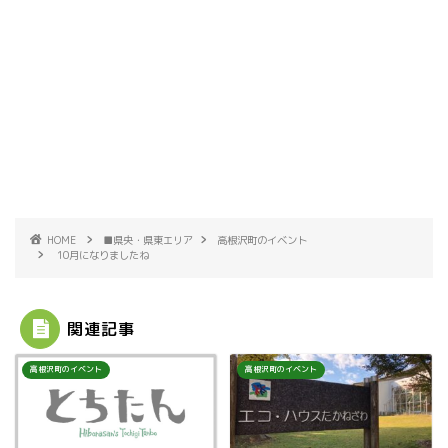
di
0/
”
to
sv
/>
r_
g/
li
gr
nk
ay
.s
/e
vg
di
”
to
/>
r_
li
nk
HOME
■県央・県東エリア
高根沢町のイベント
10月になりましたね
.s
vg
”
/>
関連記事
高根沢町のイベント
高根沢町のイベント