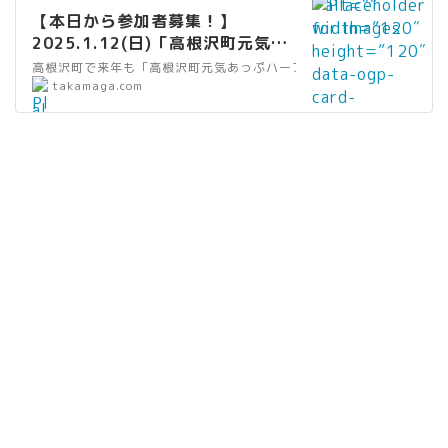
data-
he
” alt=””
wi
/s
=
tt
g” />
ta
【本日から参加者募集！】
src=”https://
ig
width=”120″
dt
y
”
ps
2025.1.12(日)「高根沢町元気あ
-
takamaga.com
ht
height=”120″
h
m
リ
://
っぷハーフマラソン大会 兼 長距
sr
/wp-
高根沢町で来年も「高根沢町元気あっぷハーフマラソン大会 兼 長距離
=
data-ogp-
=
bo
ン
c.
離走大会」｜たかマガ
”
takamaga.com
c
content/uploa
”2
card-
”2
ls
ク
st
al
=
ds/2024/09/
0″
image=””
0″
/v
”
at
t
”h
heartbeatfes_
da
data-
he
3.
wi
1
=
tt
top.jpg” />
ta
src=”https://
ig
2
dt
0
”
ps
-
takamaga.com
ht
0.
h
0.
リ
://
sr
/wp-
=
0/
=
a
ン
c.
c
content/uploa
”2
sv
”2
m
ク
st
=
ds/2024/09/
0″
g/
0″
eb
”
at
”h
genkiup2024-
da
gr
he
a.
wi
1
tt
_top.jpg” />
ta
ay
ig
jp
dt
0
ps
-
/e
ht
/a
h
0.
://
sr
di
=
m
=
a
c.
c
to
”2
eb
”2
m
st
=
r_
0″
lo
0″
eb
at
”h
li
da
/s
he
a.
1
tt