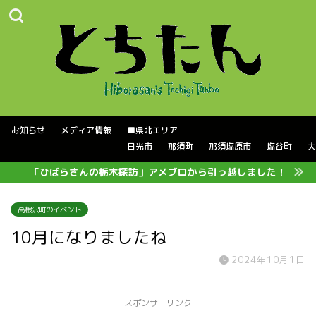
お知らせ
メディア情報
■県北エリア
日光市
那須町
那須塩原市
塩谷町
大
「ひばらさんの栃木探訪」アメブロから引っ越しました！
高根沢町のイベント
10月になりましたね
2024年10月1日
スポンサーリンク