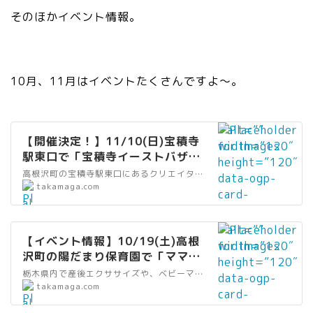
ク
ds/cosmos1.j
そのほかイベント情報。
”
pg” />
wi
dt
h
10月、11月はイベントたくさんですよ〜。
=
”2
0″
” alt=””
he
【開催決定！】11/10(日)宝積寺
width=”120″
ig
駅東口で「宝積寺イーストバザー
height=”120″
ht
ルVOL.4 #旅フェス〜イロトリド
高根沢町の宝積寺駅東口にあるクリエイターズ・デパートメントで「宝積寺イーストバザール vol.4」が11/10(日)に開催されます。
data-ogp-
=
リの世界へ〜」開催｜たかマガ
”
takamaga.com
card-
”2
al
image=””
0″
t
data-
” alt=””
da
=
【イベント情報】10/19(土)高根
src=”https://
width=”120″
ta
”
沢町の陽だまり保育園で「ママト
takamaga.com
height=”120″
-
リ
キマルシェ」開催｜たかマガ
/wp-
栃木県内で産後エクササイズや、ベビーマッサージ、ベビーヨガなど、産後トータルケアを行っている教室「ママトキ」さんが、今年も10/19(土)に高根沢町の陽だまり保育園で「ママトキマルシェ」を開催します。
data-ogp-
sr
ン
”
takamaga.com
content/uploa
card-
c
ク
al
ds/2024/09/t
image=””
=