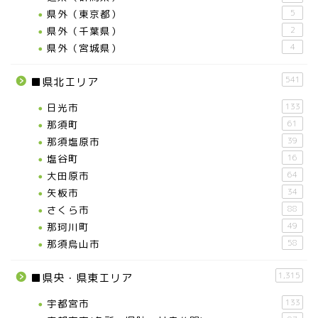
県外（東京都）
5
県外（千葉県）
2
県外（宮城県）
4
541
■県北エリア
日光市
133
那須町
61
那須塩原市
39
塩谷町
16
大田原市
64
矢板市
34
さくら市
88
那珂川町
49
那須烏山市
58
1,315
■県央・県東エリア
宇都宮市
133