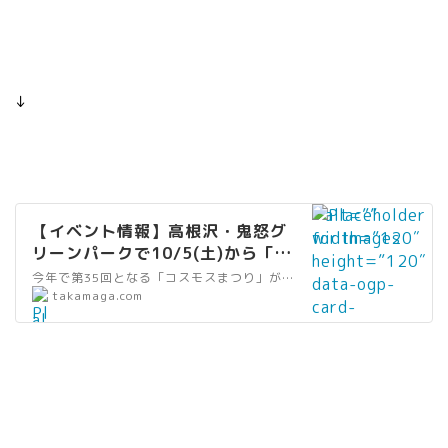
↓
” alt=””
【イベント情報】高根沢・鬼怒グ
width=”120″
リーンパークで10/5(土)から「コ
height=”120″
スモスまつり」開催｜たかマガ
今年で第35回となる「コスモスまつり」が、10月5日(土)からから鬼怒グリーンパークで開催されます。
data-ogp-
”
takamaga.com
card-
al
image=””
t
data-
=
src=”https://
”
takamaga.com
リ
/wp-
ン
content/uploa