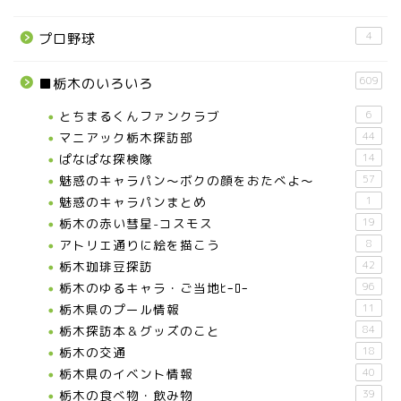
那須塩原市
4
プロ野球
塩谷町
609
■栃木のいろいろ
那須烏山市
とちまるくんファンクラブ
6
マニアック栃木探訪部
44
ぱなぱな探検隊
14
■県央・県東エリア
魅惑のキャラパン～ボクの顔をおたべよ～
57
魅惑のキャラパンまとめ
1
高根沢町
栃木の赤い彗星-コスモス
19
アトリエ通りに絵を描こう
8
高根沢町のイベント
栃木珈琲豆探訪
42
栃木のゆるキャラ・ご当地ﾋｰﾛｰ
96
栃木県のプール情報
11
宇都宮市
栃木探訪本＆グッズのこと
84
栃木の交通
18
宇都宮市(グルメ・カフェ)
栃木県のイベント情報
40
栃木の食べ物・飲み物
39