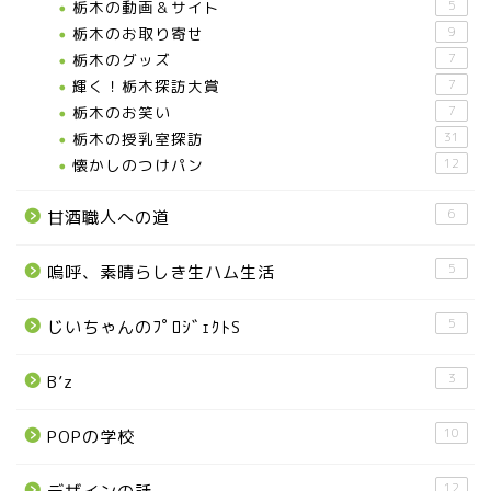
栃木の動画＆サイト
5
宇都宮の震災後の様子
栃木のお取り寄せ
9
栃木のグッズ
7
鹿沼市
輝く！栃木探訪大賞
7
栃木のお笑い
7
栃木の授乳室探訪
31
芳賀町
懐かしのつけパン
12
市貝町
6
甘酒職人への道
上三川町
5
嗚呼、素晴らしき生ハム生活
真岡市
5
じいちゃんのﾌﾟﾛｼﾞｪｸﾄS
3
B’z
下野市
10
POPの学校
壬生町
12