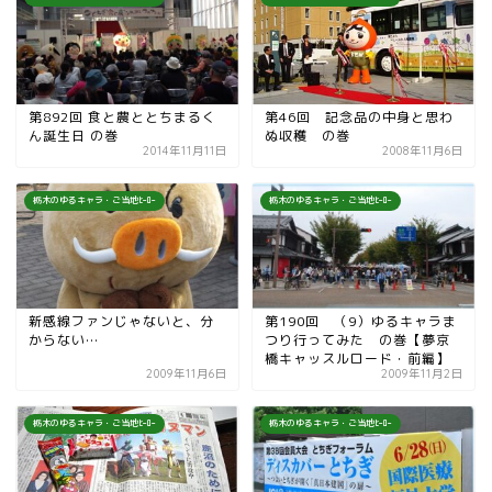
第892回 食と農ととちまるく
第46回 記念品の中身と思わ
ん誕生日 の巻
ぬ収穫 の巻
2014年11月11日
2008年11月6日
栃木のゆるキャラ・ご当地ﾋｰﾛｰ
栃木のゆるキャラ・ご当地ﾋｰﾛｰ
新感線ファンじゃないと、分
第190回 （9）ゆるキャラま
からない…
つり行ってみた の巻【夢京
橋キャッスルロード・前編】
2009年11月6日
2009年11月2日
栃木のゆるキャラ・ご当地ﾋｰﾛｰ
栃木のゆるキャラ・ご当地ﾋｰﾛｰ