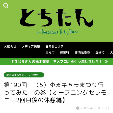
お知らせ
メディア情報
■県北エリア
日光市
那須町
那須塩原市
塩谷町
大
「ひばらさんの栃木探訪」アメブロから引っ越しました！
栃木のゆるキャラ・ご当地ﾋｰﾛｰ
第190回 （5）ゆるキャラまつり行
ってみた の巻【オープニングセレモ
ニー2回目後の休憩編】
2009年10月28日