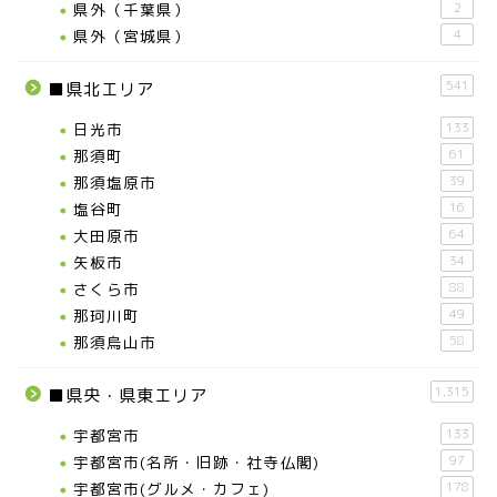
県外（千葉県）
2
県外（宮城県）
4
541
■県北エリア
日光市
133
那須町
61
那須塩原市
39
塩谷町
16
大田原市
64
矢板市
34
さくら市
88
那珂川町
49
那須烏山市
58
1,315
■県央・県東エリア
宇都宮市
133
宇都宮市(名所・旧跡・社寺仏閣)
97
宇都宮市(グルメ・カフェ)
178