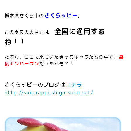
さくらッピー
栃木県さくら市の
。
全国に通用する
この身長の大きさは、
ね！！
たぶん、ここに来ていたきゅるキャラたちの中で、
身
長ナンバーワン
だったかも？！
さくらッピーのブログは
コチラ
http://sakurappi.shiga-saku.net/