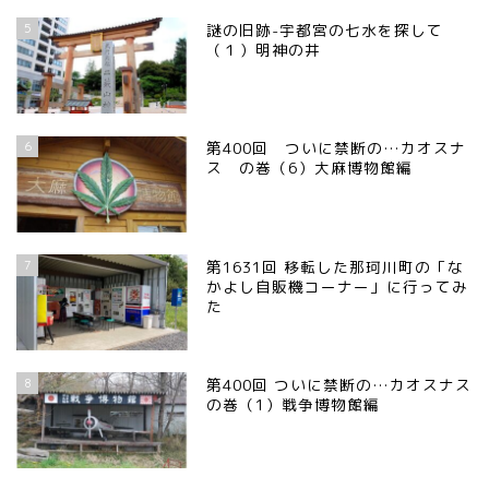
5
謎の旧跡-宇都宮の七水を探して
（１）明神の井
6
第400回 ついに禁断の…カオスナ
ス の巻（6）大麻博物館編
7
第1631回 移転した那珂川町の「な
かよし自販機コーナー」に行ってみ
た
8
第400回 ついに禁断の…カオスナス
の巻（1）戦争博物館編