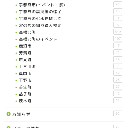
宇都宮市(イベント・祭)
98
宇都宮の震災後の様子
16
宇都宮の七水を探して
9
宮のもの知り達人検定
3
高根沢町
349
高根沢町のイベント
197
鹿沼市
43
芳賀町
21
市貝町
14
上三川町
7
真岡市
42
下野市
23
壬生町
27
益子町
48
茂木町
11
92
お知らせ
34