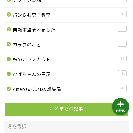
デザインの話
益子町
1
パン＆お菓子教室
茂木町
4
自転車盗まれました
日光アイスバックス
14
カラダのこと
埼玉ブロンコス
23
娘のカブスカウト
プロ野球
215
ひばらさんの日記
4
Amebaみんなの編集局
これまでの記事
MENU