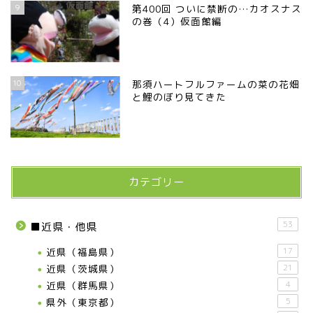
9
第400回 ついに禁断の…カオスナス
の巻（4）仮面館編
10
那須ハートフルファームの菜の花畑
と鯉のぼり見てきた
カテゴリー
53
■近県・他県
近県（福島県）
17
近県（茨城県）
21
近県（群馬県）
4
県外（東京都）
5