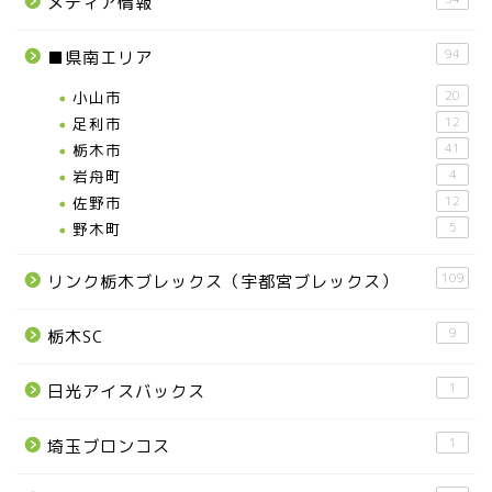
メディア情報
94
■県南エリア
小山市
20
足利市
12
栃木市
41
岩舟町
4
お知らせ
佐野市
12
野木町
5
メディア情報
109
リンク栃木ブレックス（宇都宮ブレックス）
■県北エリア
9
栃木SC
日光市
1
日光アイスバックス
1
埼玉ブロンコス
那須町