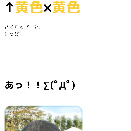
↑
黄色
×
黄色
さくらッピーと、
いっぴー
あっ！！∑(ﾟДﾟ)