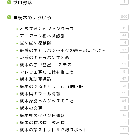
4
プロ野球
那須塩原市
609
■栃木のいろいろ
塩谷町
とちまるくんファンクラブ
6
マニアック栃木探訪部
44
那須烏山市
ぱなぱな探検隊
14
魅惑のキャラパン～ボクの顔をおたべよ～
57
■県央・県東エリア
魅惑のキャラパンまとめ
1
栃木の赤い彗星-コスモス
19
アトリエ通りに絵を描こう
8
高根沢町
栃木珈琲豆探訪
42
栃木のゆるキャラ・ご当地ﾋｰﾛｰ
96
高根沢町のイベント
栃木県のプール情報
11
栃木探訪本＆グッズのこと
84
宇都宮市
栃木の交通
18
栃木県のイベント情報
40
栃木の食べ物・飲み物
39
宇都宮市(グルメ・カフェ)
栃木の珍スポット＆Ｂ級スポット
37