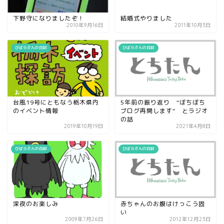
下野守になりましたぞ！
結婚式やりました
2010年9月16日
2011年10月3日
ひばらさんの日記
ひばらさんの日記
台風19号にともなう栃木県内
5年前の振り返り “ぼちぼち
のイベント情報
ブログ再開します” とラジオ
の話
2019年10月19日
2021年4月8日
ひばらさんの日記
ひばらさんの日記
深夜のお楽しみ
赤ちゃんのお腹はけっこう固
い
2009年7月26日
2012年12月23日