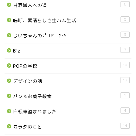
6
甘酒職人への道
■県北エリア
5
嗚呼、素晴らしき生ハム生活
日光市
5
じいちゃんのﾌﾟﾛｼﾞｪｸﾄS
那須町
3
B’z
那須塩原市
10
POPの学校
塩谷町
12
デザインの話
那須烏山市
1
パン＆お菓子教室
■県央・県東エリア
4
自転車盗まれました
14
カラダのこと
高根沢町