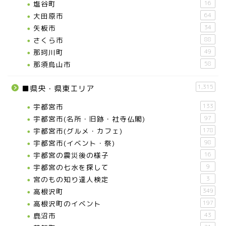
塩谷町
16
大田原市
64
矢板市
34
さくら市
88
那珂川町
49
那須烏山市
58
1,315
■県央・県東エリア
宇都宮市
133
宇都宮市(名所・旧跡・社寺仏閣)
97
宇都宮市(グルメ・カフェ)
178
宇都宮市(イベント・祭)
98
宇都宮の震災後の様子
16
宇都宮の七水を探して
9
宮のもの知り達人検定
3
高根沢町
349
高根沢町のイベント
197
鹿沼市
43