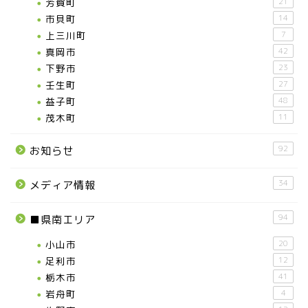
芳賀町
21
市貝町
14
上三川町
7
真岡市
42
下野市
23
壬生町
27
益子町
48
茂木町
11
92
お知らせ
34
メディア情報
94
■県南エリア
小山市
20
足利市
12
栃木市
41
岩舟町
4