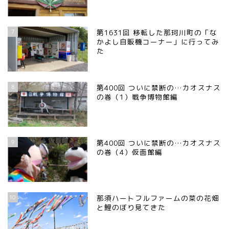
7
第1631回 移転した那珂川町の「な
かよし自販機コーナー」に行ってみ
た
8
第400回 ついに禁断の…カオスナス
の巻（1）戦争博物館編
9
第400回 ついに禁断の…カオスナス
の巻（4）仮面館編
10
那須ハートフルファームの菜の花畑
と鯉のぼり見てきた