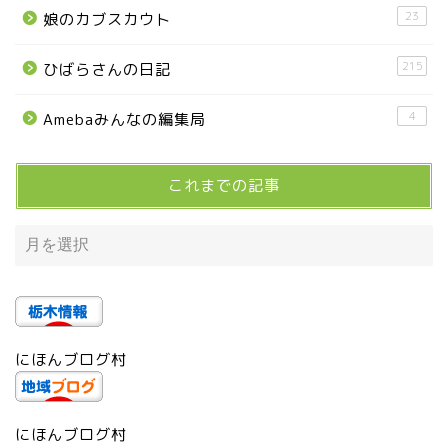
23
娘のカブスカウト
高根沢町のイベント
215
ひばらさんの日記
宇都宮市
4
Amebaみんなの編集局
宇都宮市(グルメ・カフェ)
これまでの記事
宇都宮の震災後の様子
鹿沼市
芳賀町
にほんブログ村
市貝町
上三川町
にほんブログ村