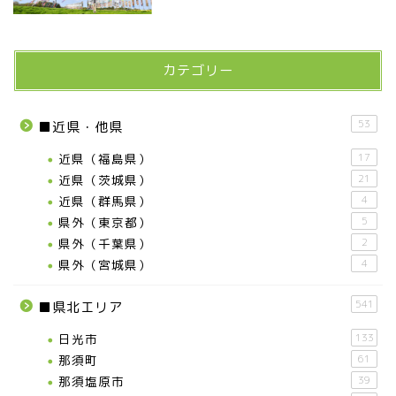
カテゴリー
53
■近県・他県
近県（福島県）
17
近県（茨城県）
21
近県（群馬県）
4
県外（東京都）
5
県外（千葉県）
2
県外（宮城県）
4
541
■県北エリア
日光市
133
那須町
61
那須塩原市
39