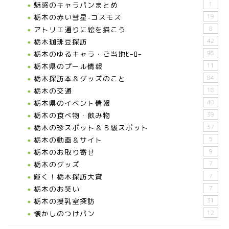
魅惑のキャラパンまとめ
1
栃木の赤い彗星-コスモス
19
アトリエ通りに絵を描こう
8
栃木珈琲豆探訪
42
栃木のゆるキャラ・ご当地ﾋｰﾛｰ
96
栃木県のプール情報
11
栃木探訪本＆グッズのこと
84
栃木の交通
18
栃木県のイベント情報
40
栃木の食べ物・飲み物
39
栃木の珍スポット＆Ｂ級スポット
37
栃木の動画＆サイト
5
栃木のお取り寄せ
9
栃木のグッズ
7
輝く！栃木探訪大賞
7
お知らせ
栃木のお笑い
7
栃木の授乳室探訪
31
メディア情報
懐かしのつけパン
12