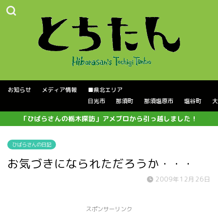
お知らせ
メディア情報
■県北エリア
日光市
那須町
那須塩原市
塩谷町
大
「ひばらさんの栃木探訪」アメブロから引っ越しました！
ひばらさんの日記
お気づきになられただろうか・・・
2009年12月26日
スポンサーリンク