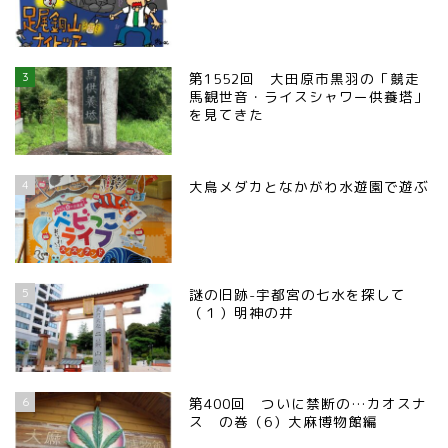
3
第1552回 大田原市黒羽の「競走
馬観世音・ライスシャワー供養塔」
を見てきた
4
大鳥メダカとなかがわ水遊園で遊ぶ
5
謎の旧跡-宇都宮の七水を探して
（１）明神の井
6
第400回 ついに禁断の…カオスナ
ス の巻（6）大麻博物館編