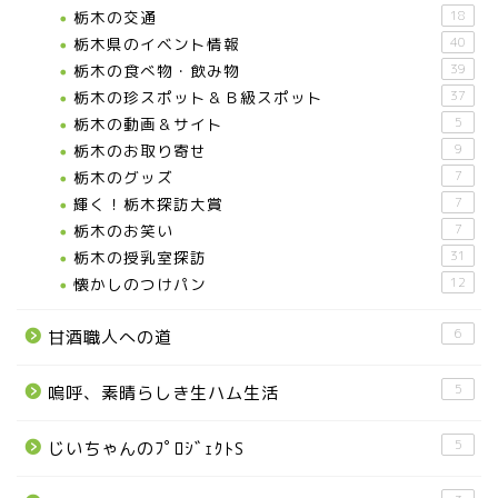
栃木の交通
18
栃木県のイベント情報
40
栃木の食べ物・飲み物
39
栃木の珍スポット＆Ｂ級スポット
37
栃木の動画＆サイト
5
栃木のお取り寄せ
9
栃木のグッズ
7
輝く！栃木探訪大賞
7
お知らせ
栃木のお笑い
7
栃木の授乳室探訪
31
メディア情報
懐かしのつけパン
12
6
甘酒職人への道
■県北エリア
5
嗚呼、素晴らしき生ハム生活
日光市
5
じいちゃんのﾌﾟﾛｼﾞｪｸﾄS
那須町