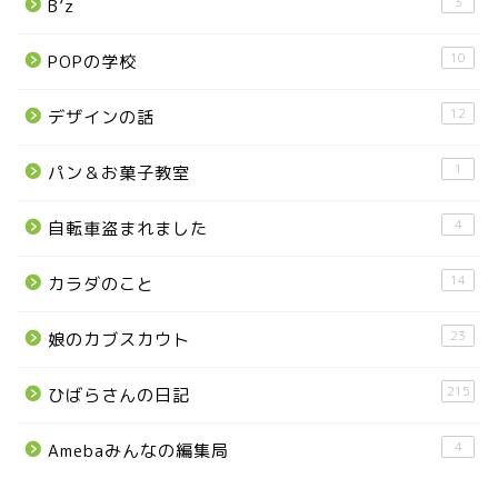
3
B’z
那須塩原市
10
POPの学校
塩谷町
12
デザインの話
那須烏山市
1
パン＆お菓子教室
■県央・県東エリア
4
自転車盗まれました
14
カラダのこと
高根沢町
23
娘のカブスカウト
高根沢町のイベント
215
ひばらさんの日記
宇都宮市
4
Amebaみんなの編集局
宇都宮市(グルメ・カフェ)