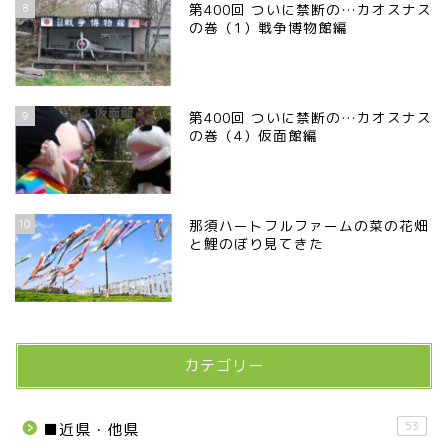
8
第400回 ついに禁断の…カオスナス
の巻（1）戦争博物館編
9
第400回 ついに禁断の…カオスナス
の巻（4）仮面館編
10
那須ハートフルファームの菜の花畑
と鯉のぼり見てきた
カテゴリー
53
■近県・他県