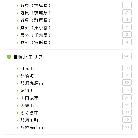
近県（福島県）
17
近県（茨城県）
21
近県（群馬県）
4
県外（東京都）
5
県外（千葉県）
2
県外（宮城県）
4
541
■県北エリア
日光市
133
那須町
61
那須塩原市
39
塩谷町
16
大田原市
64
矢板市
34
さくら市
88
那珂川町
49
那須烏山市
58