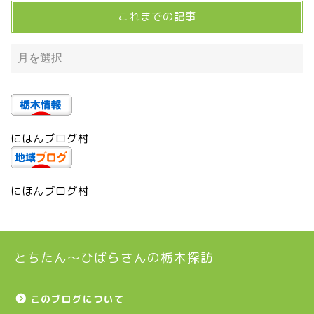
これまでの記事
宇都宮の震災後の様子
鹿沼市
芳賀町
にほんブログ村
市貝町
上三川町
にほんブログ村
真岡市
とちたん〜ひばらさんの栃木探訪
下野市
壬生町
このブログについて