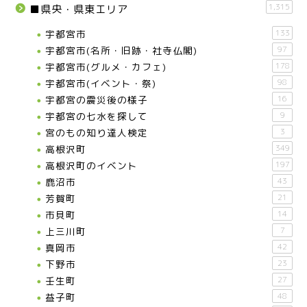
1,315
■県央・県東エリア
宇都宮市
133
宇都宮市(名所・旧跡・社寺仏閣)
97
宇都宮市(グルメ・カフェ)
178
宇都宮市(イベント・祭)
98
宇都宮の震災後の様子
16
宇都宮の七水を探して
9
宮のもの知り達人検定
3
高根沢町
349
高根沢町のイベント
197
鹿沼市
43
芳賀町
21
市貝町
14
上三川町
7
真岡市
42
下野市
23
壬生町
27
益子町
48