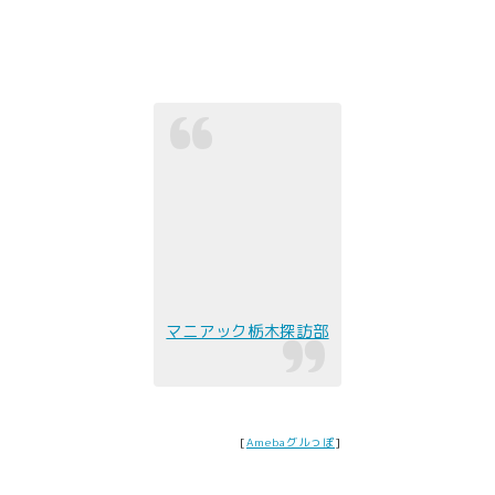
マニアック栃木探訪部
[
Amebaグルっぽ
]