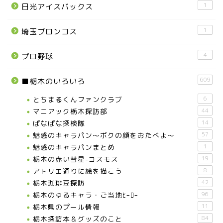
1
日光アイスバックス
1
埼玉ブロンコス
4
プロ野球
609
■栃木のいろいろ
とちまるくんファンクラブ
6
マニアック栃木探訪部
44
ぱなぱな探検隊
14
魅惑のキャラパン～ボクの顔をおたべよ～
57
魅惑のキャラパンまとめ
1
栃木の赤い彗星-コスモス
19
アトリエ通りに絵を描こう
8
栃木珈琲豆探訪
42
栃木のゆるキャラ・ご当地ﾋｰﾛｰ
96
栃木県のプール情報
11
栃木探訪本＆グッズのこと
84