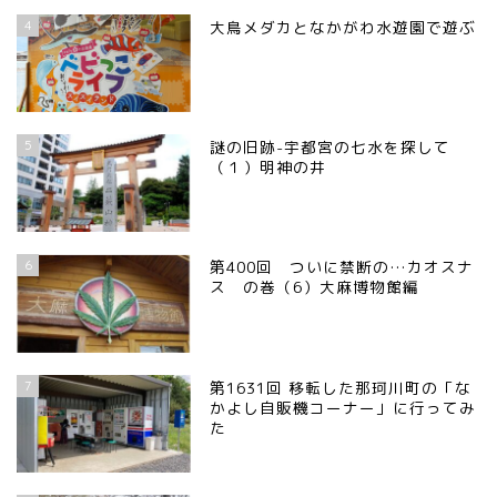
4
大鳥メダカとなかがわ水遊園で遊ぶ
5
謎の旧跡-宇都宮の七水を探して
（１）明神の井
6
第400回 ついに禁断の…カオスナ
ス の巻（6）大麻博物館編
7
第1631回 移転した那珂川町の「な
かよし自販機コーナー」に行ってみ
た