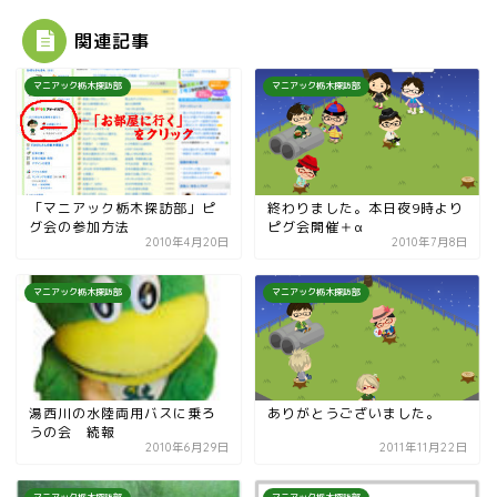
関連記事
マニアック栃木探訪部
マニアック栃木探訪部
「マニアック栃木探訪部」ピ
終わりました。本日夜9時より
グ会の参加方法
ピグ会開催＋α
2010年4月20日
2010年7月8日
マニアック栃木探訪部
マニアック栃木探訪部
湯西川の水陸両用バスに乗ろ
ありがとうございました。
うの会 続報
2010年6月29日
2011年11月22日