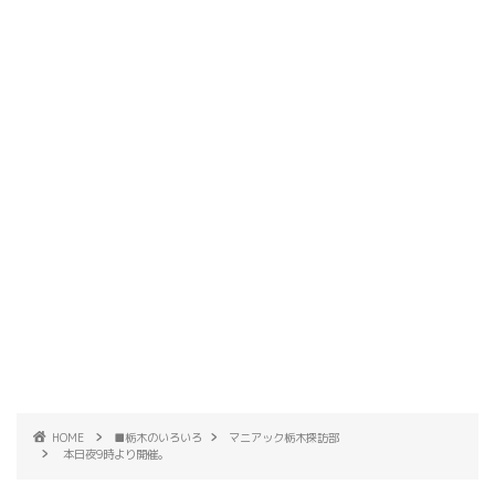
HOME
■栃木のいろいろ
マニアック栃木探訪部
本日夜9時より開催。