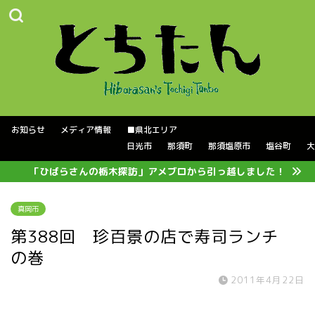
お知らせ
メディア情報
■県北エリア
日光市
那須町
那須塩原市
塩谷町
大
「ひばらさんの栃木探訪」アメブロから引っ越しました！
真岡市
第388回 珍百景の店で寿司ランチ
の巻
2011年4月22日