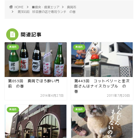
那須塩原市
HOME
■県央・県東エリア
真岡市
第388回 珍百景の店で寿司ランチ の巻
塩谷町
関連記事
那須烏山市
真岡市
真岡市
■県央・県東エリア
高根沢町
第853回 真岡でほろ酔い門
第443回 コットベリーと金次
前 の巻
郎さんはナイスカップル の
高根沢町のイベント
巻
2014年4月27日
2011年7月20日
宇都宮市
真岡市
真岡市
宇都宮市(グルメ・カフェ)