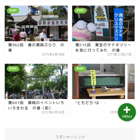
益子町
真岡市
真岡市
茂木町
日光アイスバックス
第962回 春の真岡ぶらり の
第515回 黄金のサナギツリー
巻
を見に行ってみた の巻
2015年4月18日
2011年12月21日
埼玉ブロンコス
真岡市
真岡市
プロ野球
第601回 真岡のイベントいろ
“ともだち”は・・
いろまわる の巻（前）
2012年6月16日
2009年9月8日
MENU
スポンサーリンク