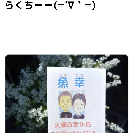
らくちーー(=´∇｀=)