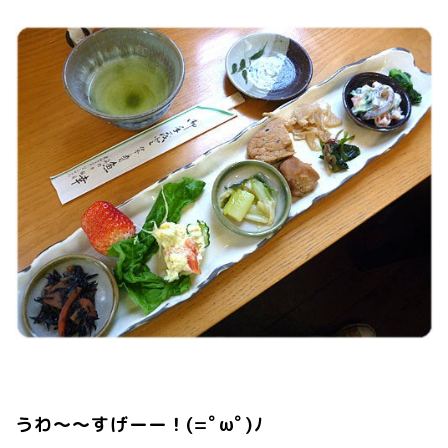
うわ～～すげーー！(=ﾟωﾟ)ﾉ