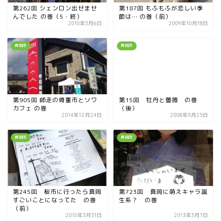
宇都宮の震災後の様子
第262回 シェンロン出せませ
第187回 もふもふが恋しい季
んでした の巻（5・終）
節は… の巻（前）
2010年5月6日
2009年10月18日
鹿沼市
真岡市
真岡市
芳賀町
市貝町
第905回 師走の骨董市とソワ
第15回 牡丹と薔薇 の巻
カフェ の巻
（後）
2014年12月24日
2008年5月25日
上三川町
真岡市
真岡市
真岡市
下野市
第245回 桜市に行ったら真岡
第723回 真岡に萌えキャラ誕
すごいことになってた の巻
生系？ の巻
壬生町
（前）
2010年3月31日
2013年3月7日